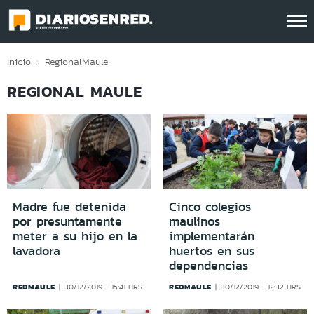
Click acá para ir directamente al contenido
Inicio
Regional
Maule
REGIONAL MAULE
Madre fue detenida
Cinco colegios
por presuntamente
maulinos
meter a su hijo en la
implementarán
lavadora
huertos en sus
dependencias
REDMAULE
REDMAULE
30/12/2019 - 15:41 HRS
30/12/2019 - 12:32 HRS