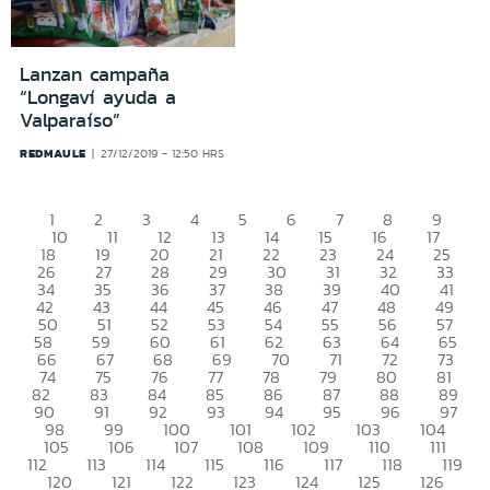
Lanzan campaña
“Longaví ayuda a
Valparaíso”
REDMAULE
27/12/2019 - 12:50 HRS
1
2
3
4
5
6
7
8
9
10
11
12
13
14
15
16
17
18
19
20
21
22
23
24
25
26
27
28
29
30
31
32
33
34
35
36
37
38
39
40
41
42
43
44
45
46
47
48
49
50
51
52
53
54
55
56
57
58
59
60
61
62
63
64
65
66
67
68
69
70
71
72
73
74
75
76
77
78
79
80
81
82
83
84
85
86
87
88
89
90
91
92
93
94
95
96
97
98
99
100
101
102
103
104
105
106
107
108
109
110
111
112
113
114
115
116
117
118
119
120
121
122
123
124
125
126