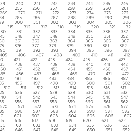
239
240
241
242
243
244
245
246
54
255
256
257
258
259
260
261
269
270
271
272
273
274
275
276
84
285
286
287
288
289
290
291
99
300
301
302
303
304
305
306
315
316
317
318
319
320
321
32
330
331
332
333
334
335
336
337
345
346
347
348
349
350
351
352
60
361
362
363
364
365
366
367
75
376
377
378
379
380
381
382
390
391
392
393
394
395
396
397
405
406
407
408
409
410
411
412
20
421
422
423
424
425
426
427
435
436
437
438
439
440
441
442
450
451
452
453
454
455
456
457
465
466
467
468
469
470
471
472
80
481
482
483
484
485
486
487
95
496
497
498
499
500
501
502
510
511
512
513
514
515
516
517
25
526
527
528
529
530
531
532
540
541
542
543
544
545
546
547
55
556
557
558
559
560
561
562
570
571
572
573
574
575
576
577
85
586
587
588
589
590
591
592
00
601
602
603
604
605
606
60
15
616
617
618
619
620
621
622
630
631
632
633
634
635
636
637
45
646
647
648
649
650
651
652