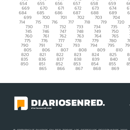
654
655
656
657
658
659
6
669
670
671
672
673
674
6
684
685
686
687
688
689
699
700
701
702
703
704
714
715
716
717
718
719
720
730
731
732
733
734
735
745
746
747
748
749
750
760
761
762
763
764
765
775
776
777
778
779
780
7
790
791
792
793
794
795
7
805
806
807
808
809
810
820
821
822
823
824
825
8
835
836
837
838
839
840
850
851
852
853
854
855
8
865
866
867
868
869