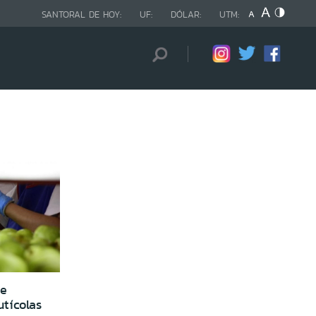
SANTORAL DE HOY:
UF:
DÓLAR:
UTM:
se
utícolas