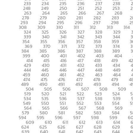
233
234
235
236
237
238
248
249
250
251
252
253
2
263
264
265
266
267
268
278
279
280
281
282
283
2
293
294
295
296
297
298
2
308
309
310
311
312
313
314
324
325
326
327
328
329
339
340
341
342
343
344
354
355
356
357
358
359
3
369
370
371
372
373
374
3
384
385
386
387
388
389
399
400
401
402
403
404
414
415
416
417
418
419
4
429
430
431
432
433
434
444
445
446
447
448
449
459
460
461
462
463
464
474
475
476
477
478
479
4
489
490
491
492
493
494
4
504
505
506
507
508
509
519
520
521
522
523
524
5
534
535
536
537
538
539
549
550
551
552
553
554
5
564
565
566
567
568
569
579
580
581
582
583
584
5
594
595
596
597
598
599
6
609
610
611
612
613
614
6
624
625
626
627
628
629
639
640
641
642
643
644
6