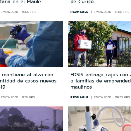
itana en el Maule
de Curicó
REDMAULE
27/05/2020 - 16:00 HRS
27/05/2020 - 13:00 HRS
e mantiene al alza con
FOSIS entrega cajas con 
ntidad de casos nuevos
a familias de emprended
-19
maulinos
REDMAULE
27/05/2020 - 11:26 HRS
27/05/2020 - 09:23 HRS