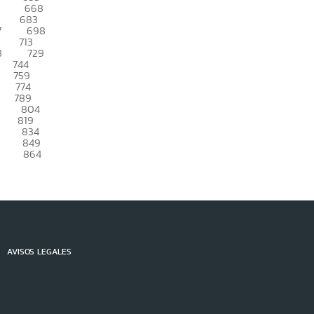
668
683
7
698
713
8
729
744
759
774
789
804
819
834
849
864
AVISOS LEGALES