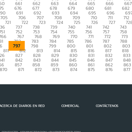
60
661
662
663
664
665
666
667
75
676
677
678
679
680
681
682
690
691
692
693
694
695
696
69
705
706
707
708
709
710
711
712
721
722
723
724
725
726
727
72
736
737
738
739
740
741
742
743
751
752
753
754
755
756
757
758
766
767
768
769
770
771
772
773
81
782
783
784
785
786
787
788
797
96
798
799
800
801
802
803
811
812
813
814
815
816
817
818
26
827
828
829
830
831
832
833
841
842
843
844
845
846
847
848
56
857
858
859
860
861
862
863
870
871
872
873
874
875
876
877
ACERCA DE DIARIOS EN RED
COMERCIAL
CONTÁCTENOS