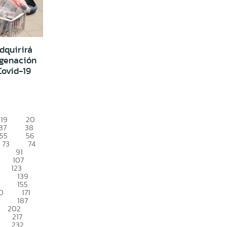
dquirirá
igenación
Covid-19
19
20
37
38
55
56
73
74
91
107
123
139
155
0
171
187
202
217
232