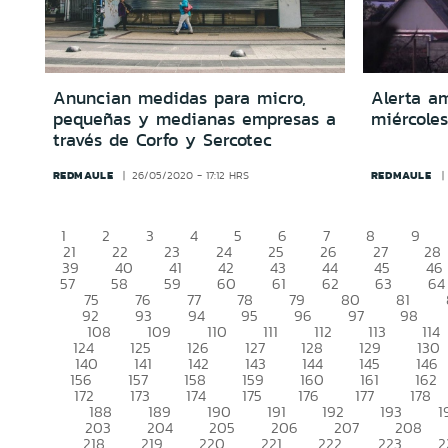
Anuncian medidas para micro,
Alerta am
pequeñas y medianas empresas a
miércoles
través de Corfo y Sercotec
REDMAULE
REDMAULE
26/05/2020 - 17:12 HRS
1
2
3
4
5
6
7
8
9
21
22
23
24
25
26
27
28
39
40
41
42
43
44
45
46
57
58
59
60
61
62
63
64
75
76
77
78
79
80
81
92
93
94
95
96
97
98
108
109
110
111
112
113
114
124
125
126
127
128
129
130
140
141
142
143
144
145
146
156
157
158
159
160
161
162
172
173
174
175
176
177
178
188
189
190
191
192
193
1
203
204
205
206
207
208
218
219
220
221
222
223
2