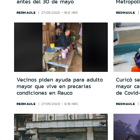
antes del 30 de mayo
Metropol
REDMAULE
REDMAULE
27/05/2020 - 16:12 HRS
Vecinos piden ayuda para adulto
Curicó s
mayor que vive en precarias
mayor ca
condiciones en Rauco
de Covid
REDMAULE
REDMAULE
27/05/2020 - 12:18 HRS