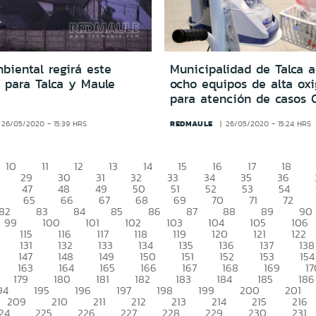
biental regirá este
Municipalidad de Talca a
 para Talca y Maule
ocho equipos de alta ox
para atención de casos 
REDMAULE
26/05/2020 - 15:39 HRS
26/05/2020 - 15:24 HRS
10
11
12
13
14
15
16
17
18
29
30
31
32
33
34
35
36
47
48
49
50
51
52
53
54
65
66
67
68
69
70
71
72
82
83
84
85
86
87
88
89
90
99
100
101
102
103
104
105
106
115
116
117
118
119
120
121
122
131
132
133
134
135
136
137
138
147
148
149
150
151
152
153
154
163
164
165
166
167
168
169
17
179
180
181
182
183
184
185
186
94
195
196
197
198
199
200
201
209
210
211
212
213
214
215
216
24
225
226
227
228
229
230
231