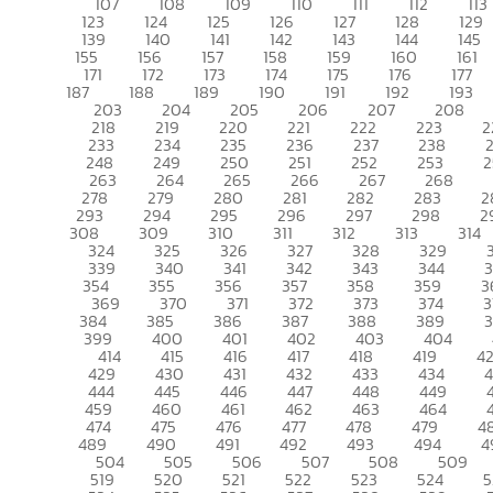
107
108
109
110
111
112
113
123
124
125
126
127
128
129
139
140
141
142
143
144
145
155
156
157
158
159
160
161
171
172
173
174
175
176
177
187
188
189
190
191
192
193
203
204
205
206
207
208
218
219
220
221
222
223
2
233
234
235
236
237
238
248
249
250
251
252
253
2
263
264
265
266
267
268
278
279
280
281
282
283
2
293
294
295
296
297
298
2
308
309
310
311
312
313
314
324
325
326
327
328
329
339
340
341
342
343
344
354
355
356
357
358
359
3
369
370
371
372
373
374
3
384
385
386
387
388
389
399
400
401
402
403
404
414
415
416
417
418
419
4
429
430
431
432
433
434
444
445
446
447
448
449
459
460
461
462
463
464
474
475
476
477
478
479
4
489
490
491
492
493
494
4
504
505
506
507
508
509
519
520
521
522
523
524
5