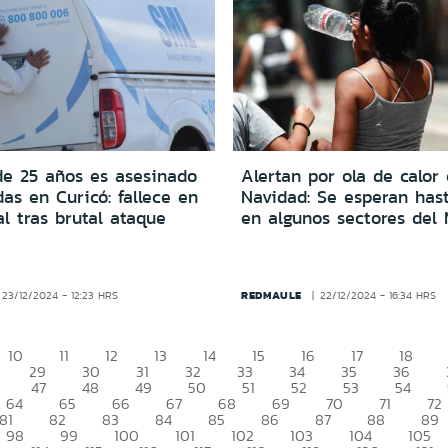
e 25 años es asesinado
Alertan por ola de calor
as en Curicó: fallece en
Navidad: Se esperan has
al tras brutal ataque
en algunos sectores del
REDMAULE
23/12/2024 - 12:23 HRS
22/12/2024 - 16:34 HRS
10
11
12
13
14
15
16
17
18
29
30
31
32
33
34
35
36
47
48
49
50
51
52
53
54
64
65
66
67
68
69
70
71
72
81
82
83
84
85
86
87
88
89
98
99
100
101
102
103
104
105