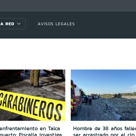
A RED
AVISOS LEGALES
 enfrentamiento en Talca
Hombre de 38 años falle
uerto: Fiscalía investiga
ser arrastrado por el río