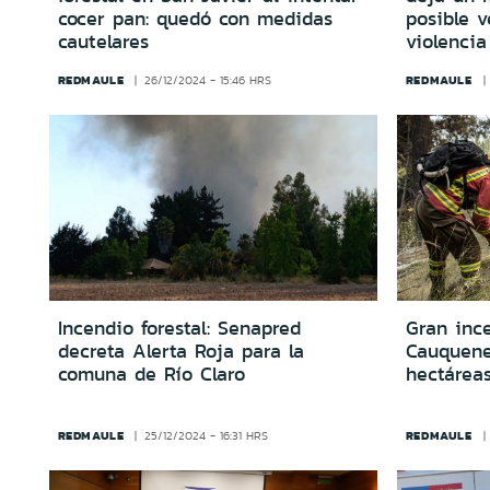
cocer pan: quedó con medidas
posible 
cautelares
violencia
REDMAULE
REDMAULE
26/12/2024 - 15:46 HRS
Incendio forestal: Senapred
Gran ince
decreta Alerta Roja para la
Cauquen
comuna de Río Claro
hectárea
REDMAULE
REDMAULE
25/12/2024 - 16:31 HRS