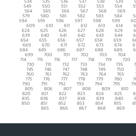
534
535
536
537
538
539
549
550
551
552
553
554
5
564
565
566
567
568
569
579
580
581
582
583
584
5
594
595
596
597
598
599
6
609
610
611
612
613
614
6
624
625
626
627
628
629
639
640
641
642
643
644
6
654
655
656
657
658
659
6
669
670
671
672
673
674
6
684
685
686
687
688
689
699
700
701
702
703
704
714
715
716
717
718
719
720
730
731
732
733
734
735
745
746
747
748
749
750
760
761
762
763
764
765
775
776
777
778
779
780
7
790
791
792
793
794
795
7
805
806
807
808
809
810
820
821
822
823
824
825
8
835
836
837
838
839
840
850
851
852
853
854
855
8
865
866
867
868
869