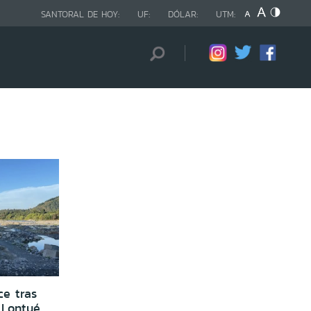
SANTORAL DE HOY:
UF:
DÓLAR:
UTM:
ce tras
 Lontué