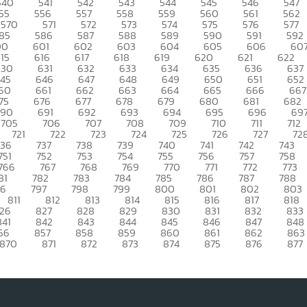
540
541
542
543
544
545
546
547
55
556
557
558
559
560
561
562
570
571
572
573
574
575
576
577
85
586
587
588
589
590
591
592
00
601
602
603
604
605
606
60
15
616
617
618
619
620
621
622
630
631
632
633
634
635
636
637
45
646
647
648
649
650
651
652
60
661
662
663
664
665
666
667
75
676
677
678
679
680
681
682
690
691
692
693
694
695
696
69
705
706
707
708
709
710
711
712
721
722
723
724
725
726
727
72
736
737
738
739
740
741
742
743
751
752
753
754
755
756
757
758
766
767
768
769
770
771
772
773
81
782
783
784
785
786
787
788
96
797
798
799
800
801
802
803
811
812
813
814
815
816
817
818
26
827
828
829
830
831
832
833
841
842
843
844
845
846
847
848
56
857
858
859
860
861
862
863
870
871
872
873
874
875
876
877