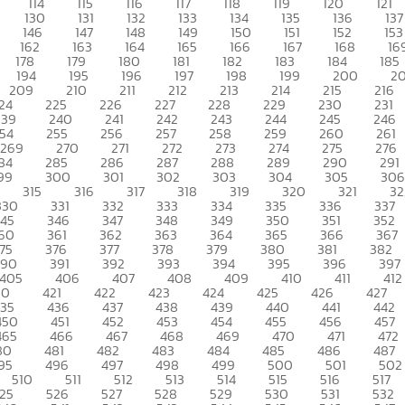
114
115
116
117
118
119
120
121
130
131
132
133
134
135
136
137
146
147
148
149
150
151
152
153
162
163
164
165
166
167
168
16
178
179
180
181
182
183
184
185
194
195
196
197
198
199
200
20
209
210
211
212
213
214
215
216
24
225
226
227
228
229
230
231
239
240
241
242
243
244
245
246
54
255
256
257
258
259
260
261
269
270
271
272
273
274
275
276
84
285
286
287
288
289
290
291
99
300
301
302
303
304
305
306
315
316
317
318
319
320
321
32
330
331
332
333
334
335
336
337
345
346
347
348
349
350
351
352
60
361
362
363
364
365
366
367
75
376
377
378
379
380
381
382
390
391
392
393
394
395
396
397
405
406
407
408
409
410
411
412
20
421
422
423
424
425
426
427
435
436
437
438
439
440
441
442
450
451
452
453
454
455
456
457
465
466
467
468
469
470
471
472
80
481
482
483
484
485
486
487
95
496
497
498
499
500
501
502
510
511
512
513
514
515
516
517
25
526
527
528
529
530
531
532