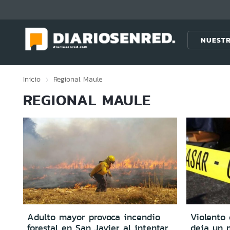
Click acá para ir directamente al contenido
NUESTR
Inicio
Regional
Maule
REGIONAL MAULE
Adulto mayor provoca incendio
Violento
forestal en San Javier al intentar
deja un m