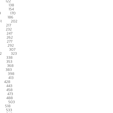
122
138
154
9
170
186
1
202
217
232
247
262
277
292
307
2
323
338
353
368
383
398
413
428
443
458
473
488
503
518
533