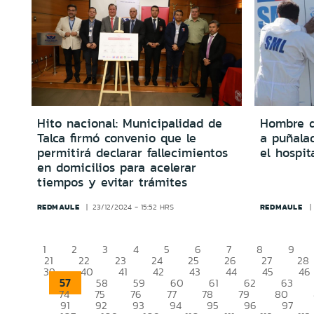
Hito nacional: Municipalidad de
Hombre d
Talca firmó convenio que le
a puñalad
permitirá declarar fallecimientos
el hospit
en domicilios para acelerar
tiempos y evitar trámites
REDMAULE
REDMAULE
23/12/2024 - 15:52 HRS
1
2
3
4
5
6
7
8
9
21
22
23
24
25
26
27
28
39
40
41
42
43
44
45
46
57
58
59
60
61
62
63
74
75
76
77
78
79
80
91
92
93
94
95
96
97