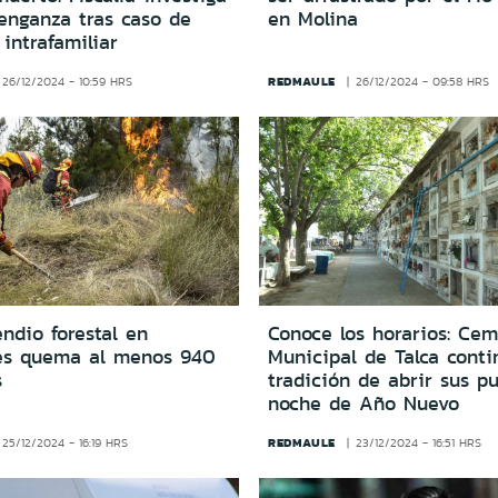
venganza tras caso de
en Molina
 intrafamiliar
REDMAULE
26/12/2024 - 10:59 HRS
26/12/2024 - 09:58 HRS
ndio forestal en
Conoce los horarios: Cem
es quema al menos 940
Municipal de Talca conti
s
tradición de abrir sus pu
noche de Año Nuevo
REDMAULE
25/12/2024 - 16:19 HRS
23/12/2024 - 16:51 HRS