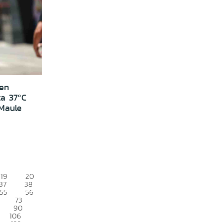
 en
ta 37ºC
 Maule
19
20
37
38
55
56
73
90
106