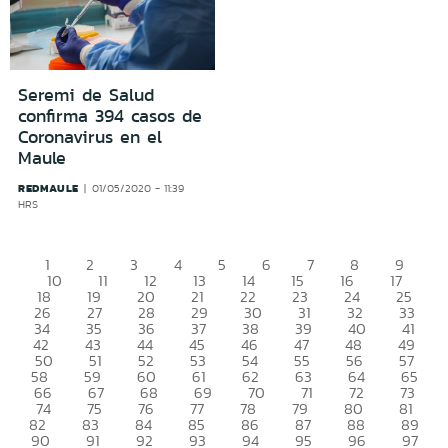
Seremi de Salud
confirma 394 casos de
Coronavirus en el
Maule
REDMAULE
01/05/2020 - 11:39
HRS
1
2
3
4
5
6
7
8
9
10
11
12
13
14
15
16
17
18
19
20
21
22
23
24
25
26
27
28
29
30
31
32
33
34
35
36
37
38
39
40
41
42
43
44
45
46
47
48
49
50
51
52
53
54
55
56
57
58
59
60
61
62
63
64
65
66
67
68
69
70
71
72
73
74
75
76
77
78
79
80
81
82
83
84
85
86
87
88
89
90
91
92
93
94
95
96
97