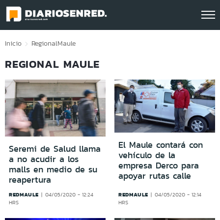
Click acá para ir directamente al contenido
Inicio
Regional
Maule
REGIONAL MAULE
El Maule contará con
Seremi de Salud llama
vehículo de la
a no acudir a los
empresa Derco para
malls en medio de su
apoyar rutas calle
reapertura
REDMAULE
REDMAULE
04/05/2020 - 12:24
04/05/2020 - 12:14
HRS
HRS