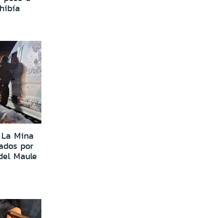
hibía
 La Mina
pados por
 del Maule