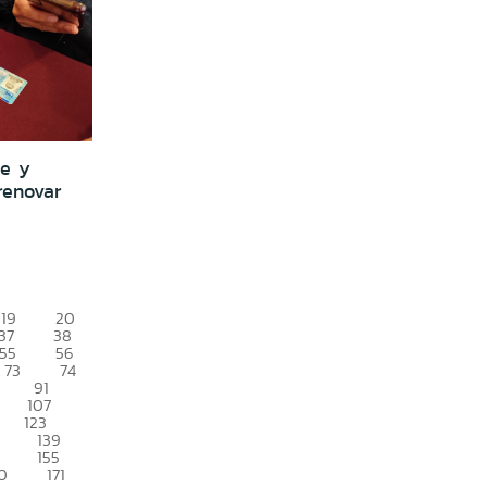
te y
renovar
19
20
37
38
55
56
73
74
91
107
123
139
155
0
171