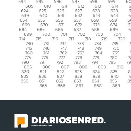
594
595
596
597
598
599
6
609
610
611
612
613
614
6
624
625
626
627
628
629
639
640
641
642
643
644
6
654
655
656
657
658
659
6
669
670
671
672
673
674
6
684
685
686
687
688
689
699
700
701
702
703
704
714
715
716
717
718
719
720
730
731
732
733
734
735
745
746
747
748
749
750
760
761
762
763
764
765
775
776
777
778
779
780
7
790
791
792
793
794
795
7
805
806
807
808
809
810
820
821
822
823
824
825
8
835
836
837
838
839
840
850
851
852
853
854
855
8
865
866
867
868
869