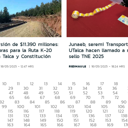
sión de $11.390 millones:
Junaeb, seremi Transpor
bras para la Ruta K-20
UTalca hacen llamado a 
 Talca y Constitución
sello TNE 2025
REDMAULE
18/05/2025 - 12:47 HRS
16/05/2025 - 18:24 HRS
10
11
12
13
14
15
16
17
18
29
30
31
32
33
34
35
36
47
48
49
50
51
52
53
54
65
66
67
68
69
70
71
72
82
83
84
85
86
87
88
89
90
99
100
101
102
103
104
105
106
115
116
117
118
119
120
121
122
131
132
133
134
135
136
137
138
147
148
149
150
151
152
153
154
163
164
165
166
167
168
169
17