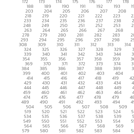
172
173
174
175
176
177
178
188
189
190
191
192
193
1
203
204
205
206
207
208
218
219
220
221
222
223
2
233
234
235
236
237
238
248
249
250
251
252
253
2
263
264
265
266
267
268
278
279
280
281
282
283
2
293
294
295
296
297
298
2
308
309
310
311
312
313
314
324
325
326
327
328
329
339
340
341
342
343
344
354
355
356
357
358
359
3
369
370
371
372
373
374
3
384
385
386
387
388
389
399
400
401
402
403
404
414
415
416
417
418
419
4
429
430
431
432
433
434
444
445
446
447
448
449
459
460
461
462
463
464
474
475
476
477
478
479
4
489
490
491
492
493
494
4
504
505
506
507
508
509
519
520
521
522
523
524
5
534
535
536
537
538
539
549
550
551
552
553
554
5
564
565
566
567
568
569
579
580
581
582
583
584
5