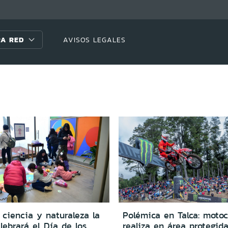
A RED
AVISOS LEGALES
 ciencia y naturaleza la
Polémica en Talca: motoc
lebrará el Día de los
realiza en área protegid