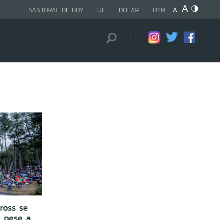
SANTORAL DE HOY:
UF:
DÓLAR:
UTM:
ross se
a pese a