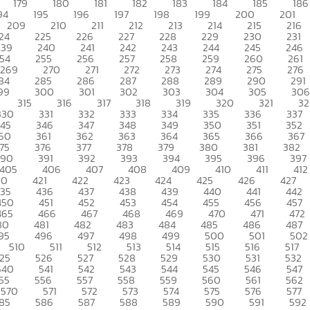
179
180
181
182
183
184
185
186
94
195
196
197
198
199
200
201
209
210
211
212
213
214
215
216
24
225
226
227
228
229
230
231
239
240
241
242
243
244
245
246
54
255
256
257
258
259
260
261
269
270
271
272
273
274
275
276
84
285
286
287
288
289
290
291
99
300
301
302
303
304
305
306
315
316
317
318
319
320
321
32
330
331
332
333
334
335
336
337
345
346
347
348
349
350
351
352
60
361
362
363
364
365
366
367
75
376
377
378
379
380
381
382
390
391
392
393
394
395
396
397
405
406
407
408
409
410
411
412
20
421
422
423
424
425
426
427
435
436
437
438
439
440
441
442
450
451
452
453
454
455
456
457
465
466
467
468
469
470
471
472
80
481
482
483
484
485
486
487
95
496
497
498
499
500
501
502
510
511
512
513
514
515
516
517
25
526
527
528
529
530
531
532
540
541
542
543
544
545
546
547
55
556
557
558
559
560
561
562
570
571
572
573
574
575
576
577
85
586
587
588
589
590
591
592