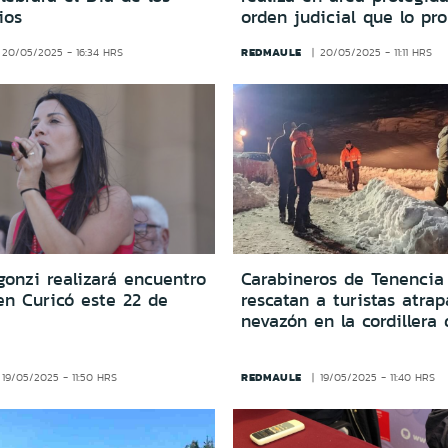
ios
orden judicial que lo pro
REDMAULE
20/05/2025 - 16:34 HRS
20/05/2025 - 11:11 HRS
onzi realizará encuentro
Carabineros de Tenencia
en Curicó este 22 de
rescatan a turistas atra
nevazón en la cordillera
REDMAULE
19/05/2025 - 11:50 HRS
19/05/2025 - 11:40 HRS