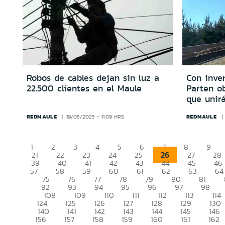
Robos de cables dejan sin luz a
Con inver
22.500 clientes en el Maule
Parten o
que unirá
REDMAULE
REDMAULE
19/05/2025 - 11:09 HRS
1
2
3
4
5
6
7
8
9
26
21
22
23
24
25
27
28
39
40
41
42
43
44
45
46
57
58
59
60
61
62
63
64
75
76
77
78
79
80
81
92
93
94
95
96
97
98
108
109
110
111
112
113
114
124
125
126
127
128
129
130
140
141
142
143
144
145
146
156
157
158
159
160
161
162