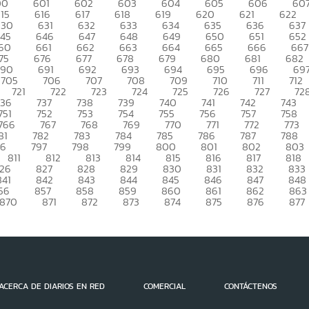
00
601
602
603
604
605
606
60
15
616
617
618
619
620
621
622
630
631
632
633
634
635
636
637
45
646
647
648
649
650
651
652
60
661
662
663
664
665
666
667
75
676
677
678
679
680
681
682
690
691
692
693
694
695
696
69
705
706
707
708
709
710
711
712
721
722
723
724
725
726
727
72
736
737
738
739
740
741
742
743
751
752
753
754
755
756
757
758
766
767
768
769
770
771
772
773
81
782
783
784
785
786
787
788
96
797
798
799
800
801
802
803
811
812
813
814
815
816
817
818
26
827
828
829
830
831
832
833
841
842
843
844
845
846
847
848
56
857
858
859
860
861
862
863
870
871
872
873
874
875
876
877
ACERCA DE DIARIOS EN RED
COMERCIAL
CONTÁCTENOS