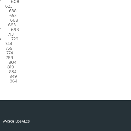
7
608
623
638
653
668
683
7
698
713
8
729
744
759
774
789
804
819
834
849
864
AVISOS LEGALES