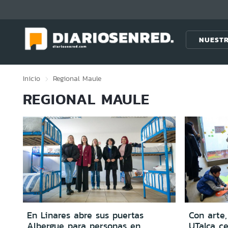
Click acá para ir directamente al contenido
NUESTR
Inicio
Regional
Maule
REGIONAL MAULE
En Linares abre sus puertas
Con arte,
Albergue para personas en
UTalca ce