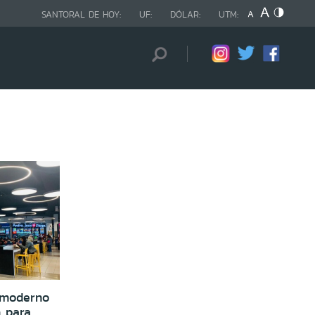
SANTORAL DE HOY:
UF:
DÓLAR:
UTM:
a moderno
n para