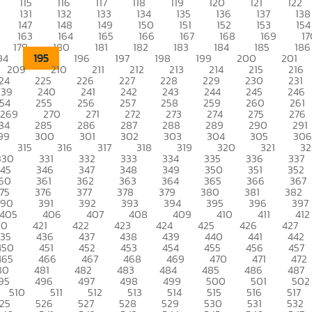
115
116
117
118
119
120
121
122
131
132
133
134
135
136
137
138
147
148
149
150
151
152
153
154
163
164
165
166
167
168
169
17
179
180
181
182
183
184
185
186
195
94
196
197
198
199
200
201
209
210
211
212
213
214
215
216
24
225
226
227
228
229
230
231
239
240
241
242
243
244
245
246
54
255
256
257
258
259
260
261
269
270
271
272
273
274
275
276
84
285
286
287
288
289
290
291
99
300
301
302
303
304
305
306
315
316
317
318
319
320
321
32
330
331
332
333
334
335
336
337
345
346
347
348
349
350
351
352
60
361
362
363
364
365
366
367
75
376
377
378
379
380
381
382
390
391
392
393
394
395
396
397
405
406
407
408
409
410
411
412
20
421
422
423
424
425
426
427
435
436
437
438
439
440
441
442
450
451
452
453
454
455
456
457
465
466
467
468
469
470
471
472
80
481
482
483
484
485
486
487
95
496
497
498
499
500
501
502
510
511
512
513
514
515
516
517
25
526
527
528
529
530
531
532