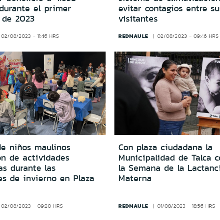
durante el primer
evitar contagios entre su
 de 2023
visitantes
REDMAULE
02/08/2023 - 11:46 HRS
02/08/2023 - 09:46 HRS
de niños maulinos
Con plaza ciudadana la
on de actividades
Municipalidad de Talca 
as durante las
la Semana de la Lactanc
es de invierno en Plaza
Materna
REDMAULE
02/08/2023 - 09:20 HRS
01/08/2023 - 18:56 HRS