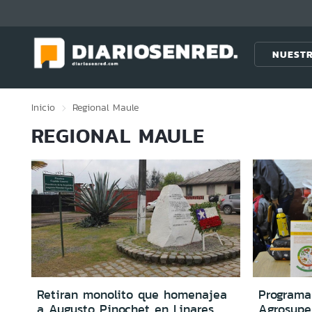
Click acá para ir directamente al contenido
NUESTR
Inicio
Regional
Maule
REGIONAL MAULE
Retiran monolito que homenajea
Programa
a Augusto Pinochet en Linares
Agrosuper