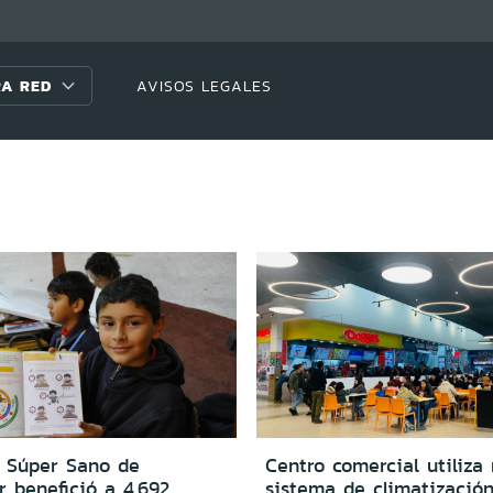
A RED
AVISOS LEGALES
 Súper Sano de
Centro comercial utiliz
 benefició a 4.692
sistema de climatizació