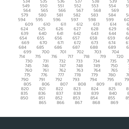
534
535
536
537
538
539
549
550
551
552
553
554
5
564
565
566
567
568
569
579
580
581
582
583
584
5
594
595
596
597
598
599
6
609
610
611
612
613
614
6
624
625
626
627
628
629
639
640
641
642
643
644
6
654
655
656
657
658
659
6
669
670
671
672
673
674
6
684
685
686
687
688
689
699
700
701
702
703
704
714
715
716
717
718
719
720
730
731
732
733
734
735
745
746
747
748
749
750
760
761
762
763
764
765
775
776
777
778
779
780
7
790
791
792
793
794
795
7
805
806
807
808
809
810
820
821
822
823
824
825
8
835
836
837
838
839
840
850
851
852
853
854
855
8
865
866
867
868
869