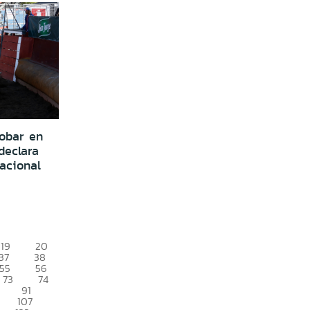
robar en
declara
acional
19
20
37
38
55
56
73
74
91
107