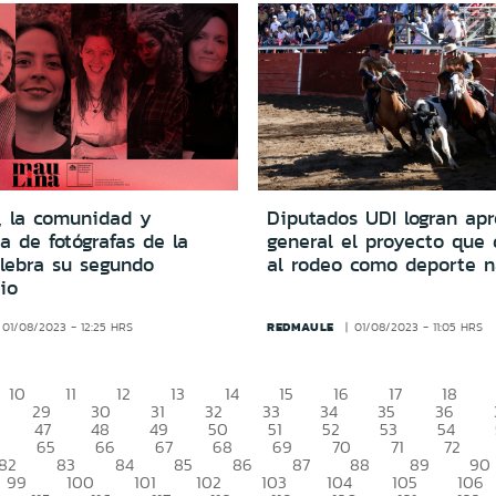
 la comunidad y
Diputados UDI logran ap
a de fotógrafas de la
general el proyecto que 
elebra su segundo
al rodeo como deporte n
io
REDMAULE
01/08/2023 - 12:25 HRS
01/08/2023 - 11:05 HRS
10
11
12
13
14
15
16
17
18
29
30
31
32
33
34
35
36
47
48
49
50
51
52
53
54
65
66
67
68
69
70
71
72
82
83
84
85
86
87
88
89
90
99
100
101
102
103
104
105
106