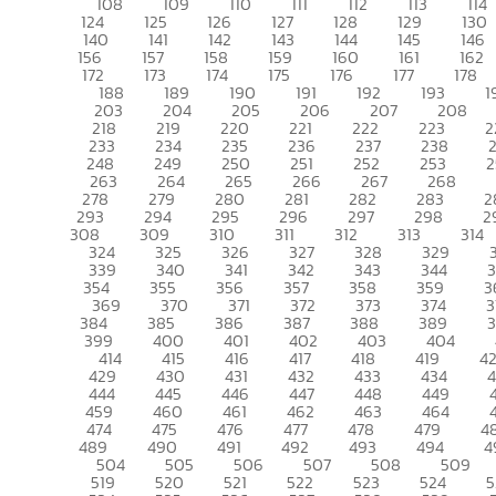
108
109
110
111
112
113
114
124
125
126
127
128
129
130
140
141
142
143
144
145
146
156
157
158
159
160
161
162
172
173
174
175
176
177
178
188
189
190
191
192
193
1
203
204
205
206
207
208
218
219
220
221
222
223
2
233
234
235
236
237
238
248
249
250
251
252
253
2
263
264
265
266
267
268
278
279
280
281
282
283
2
293
294
295
296
297
298
2
308
309
310
311
312
313
314
324
325
326
327
328
329
339
340
341
342
343
344
354
355
356
357
358
359
3
369
370
371
372
373
374
3
384
385
386
387
388
389
399
400
401
402
403
404
414
415
416
417
418
419
4
429
430
431
432
433
434
444
445
446
447
448
449
459
460
461
462
463
464
474
475
476
477
478
479
4
489
490
491
492
493
494
4
504
505
506
507
508
509
519
520
521
522
523
524
5