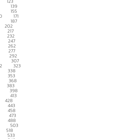
123
139
155
0
171
187
202
217
232
247
262
277
292
307
2
323
338
353
368
383
398
413
428
443
458
473
488
503
518
533