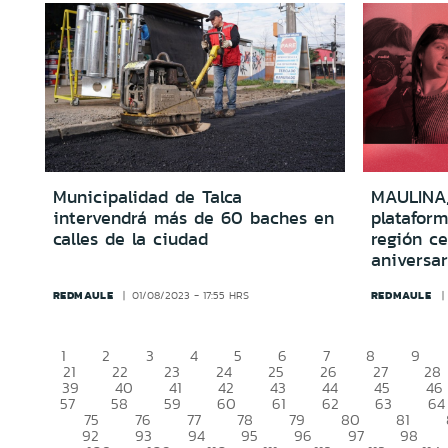
Municipalidad de Talca
MAULINA,
intervendrá más de 60 baches en
plataform
calles de la ciudad
región c
aniversar
REDMAULE
REDMAULE
01/08/2023 - 17:55 HRS
1
2
3
4
5
6
7
8
9
21
22
23
24
25
26
27
28
39
40
41
42
43
44
45
46
57
58
59
60
61
62
63
64
75
76
77
78
79
80
81
92
93
94
95
96
97
98