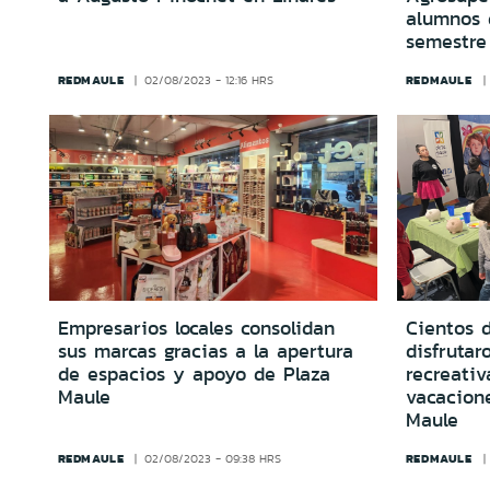
alumnos 
semestre
REDMAULE
REDMAULE
02/08/2023 - 12:16 HRS
Empresarios locales consolidan
Cientos 
sus marcas gracias a la apertura
disfrutar
de espacios y apoyo de Plaza
recreativ
Maule
vacacion
Maule
REDMAULE
REDMAULE
02/08/2023 - 09:38 HRS