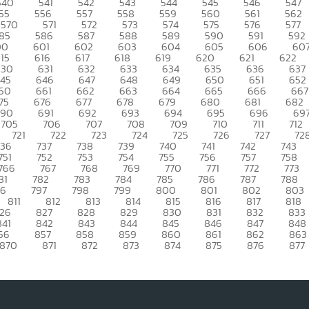
540
541
542
543
544
545
546
547
55
556
557
558
559
560
561
562
570
571
572
573
574
575
576
577
85
586
587
588
589
590
591
592
00
601
602
603
604
605
606
60
15
616
617
618
619
620
621
622
630
631
632
633
634
635
636
637
45
646
647
648
649
650
651
652
60
661
662
663
664
665
666
667
75
676
677
678
679
680
681
682
690
691
692
693
694
695
696
69
705
706
707
708
709
710
711
712
721
722
723
724
725
726
727
72
736
737
738
739
740
741
742
743
751
752
753
754
755
756
757
758
766
767
768
769
770
771
772
773
81
782
783
784
785
786
787
788
96
797
798
799
800
801
802
803
811
812
813
814
815
816
817
818
26
827
828
829
830
831
832
833
841
842
843
844
845
846
847
848
56
857
858
859
860
861
862
863
870
871
872
873
874
875
876
877