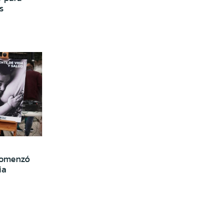
s
comenzó
ia