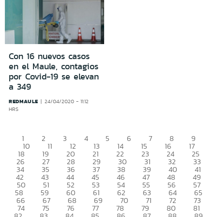
Con 16 nuevos casos
en el Maule, contagios
por Covid-19 se elevan
a 349
REDMAULE
24/04/2020 - 11:12
HRS
1
2
3
4
5
6
7
8
9
10
11
12
13
14
15
16
17
18
19
20
21
22
23
24
25
26
27
28
29
30
31
32
33
34
35
36
37
38
39
40
41
42
43
44
45
46
47
48
49
50
51
52
53
54
55
56
57
58
59
60
61
62
63
64
65
66
67
68
69
70
71
72
73
74
75
76
77
78
79
80
81
82
83
84
85
86
87
88
89