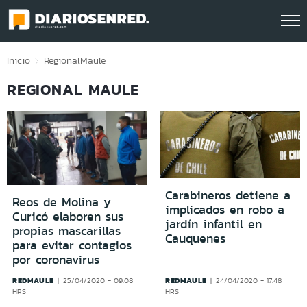
Click acá para ir directamente al contenido
Inicio
Regional
Maule
REGIONAL MAULE
Carabineros detiene a
Reos de Molina y
implicados en robo a
Curicó elaboren sus
jardín infantil en
propias mascarillas
Cauquenes
para evitar contagios
por coronavirus
REDMAULE
REDMAULE
25/04/2020 - 09:08
24/04/2020 - 17:48
HRS
HRS