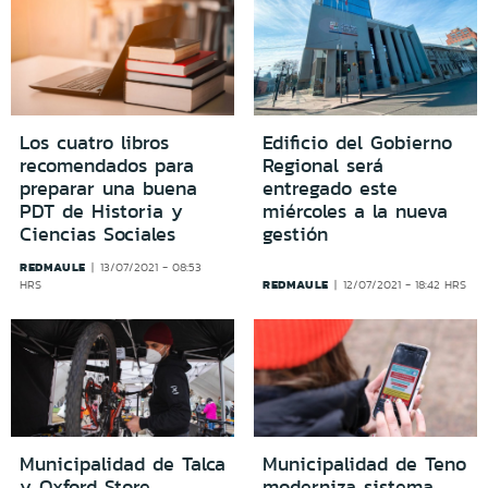
Los cuatro libros
Edificio del Gobierno
recomendados para
Regional será
preparar una buena
entregado este
PDT de Historia y
miércoles a la nueva
Ciencias Sociales
gestión
REDMAULE
13/07/2021 - 08:53
REDMAULE
HRS
12/07/2021 - 18:42 HRS
Municipalidad de Talca
Municipalidad de Teno
y Oxford Store
moderniza sistema