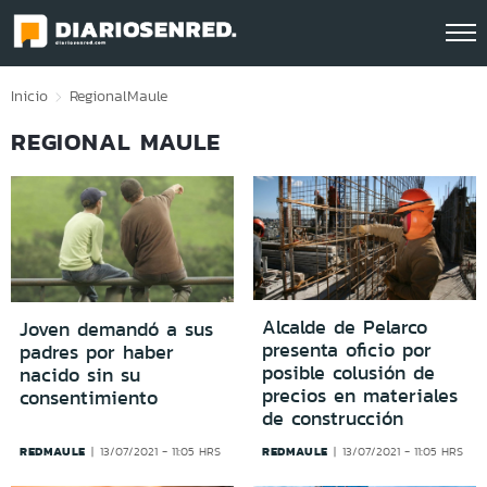
Click acá para ir directamente al contenido
Inicio
Regional
Maule
REGIONAL MAULE
Alcalde de Pelarco
Joven demandó a sus
presenta oficio por
padres por haber
posible colusión de
nacido sin su
precios en materiales
consentimiento
de construcción
REDMAULE
REDMAULE
13/07/2021 - 11:05 HRS
13/07/2021 - 11:05 HRS