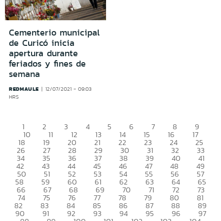
Cementerio municipal
de Curicó inicia
apertura durante
feriados y fines de
semana
REDMAULE
12/07/2021 - 09:03
HRS
1
2
3
4
5
6
7
8
9
10
11
12
13
14
15
16
17
18
19
20
21
22
23
24
25
26
27
28
29
30
31
32
33
34
35
36
37
38
39
40
41
42
43
44
45
46
47
48
49
50
51
52
53
54
55
56
57
58
59
60
61
62
63
64
65
66
67
68
69
70
71
72
73
74
75
76
77
78
79
80
81
82
83
84
85
86
87
88
89
90
91
92
93
94
95
96
97