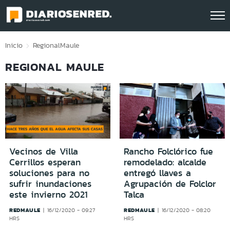
Click acá para ir directamente al contenido
Inicio
Regional
Maule
REGIONAL MAULE
Vecinos de Villa
Rancho Folclórico fue
Cerrillos esperan
remodelado: alcalde
soluciones para no
entregó llaves a
sufrir inundaciones
Agrupación de Folclor
este invierno 2021
Talca
REDMAULE
REDMAULE
16/12/2020 - 09:27
16/12/2020 - 08:20
HRS
HRS