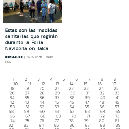
Estas son las medidas
sanitarias que regirán
durante la Feria
Navideña en Talca
REDMAULE
15/12/2020 - 09:01
HRS
1
2
3
4
5
6
7
8
9
10
11
12
13
14
15
16
17
18
19
20
21
22
23
24
25
26
27
28
29
30
31
32
33
34
35
36
37
38
39
40
41
42
43
44
45
46
47
48
49
50
51
52
53
54
55
56
57
58
59
60
61
62
63
64
65
66
67
68
69
70
71
72
73
74
75
76
77
78
79
80
81
82
83
84
85
86
87
88
89