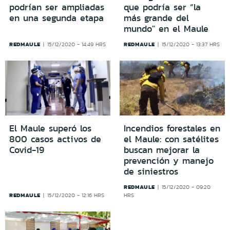
podrían ser ampliadas
que podría ser “la
en una segunda etapa
más grande del
mundo" en el Maule
REDMAULE
REDMAULE
15/12/2020 - 14:49 HRS
15/12/2020 - 13:37 HRS
El Maule superó los
Incendios forestales en
800 casos activos de
el Maule: con satélites
Covid-19
buscan mejorar la
prevención y manejo
de siniestros
REDMAULE
15/12/2020 - 09:20
REDMAULE
15/12/2020 - 12:16 HRS
HRS