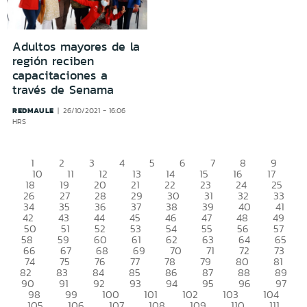
Adultos mayores de la
región reciben
capacitaciones a
través de Senama
REDMAULE
26/10/2021 - 16:06
HRS
1
2
3
4
5
6
7
8
9
10
11
12
13
14
15
16
17
18
19
20
21
22
23
24
25
26
27
28
29
30
31
32
33
34
35
36
37
38
39
40
41
42
43
44
45
46
47
48
49
50
51
52
53
54
55
56
57
58
59
60
61
62
63
64
65
66
67
68
69
70
71
72
73
74
75
76
77
78
79
80
81
82
83
84
85
86
87
88
89
90
91
92
93
94
95
96
97
98
99
100
101
102
103
104
105
106
107
108
109
110
111