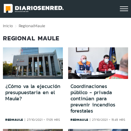
Click acá para ir directamente al contenido
Inicio
Regional
Maule
REGIONAL MAULE
¿Cómo va la ejecución
Coordinaciones
presupuestaria en el
público - privada
Maule?
continúan para
prevenir incendios
forestales
REDMAULE
REDMAULE
27/10/2021 - 17:05 HRS
27/10/2021 - 15:45 HRS