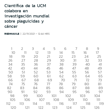
Científica de la UCM
colabora en
investigación mundial
sobre plaguicidas y
cáncer
REDMAULE
22/11/2021 - 12:44 HRS
1
2
3
4
5
6
7
8
9
10
11
12
13
14
15
16
17
18
19
20
21
22
23
24
25
26
27
28
29
30
31
32
33
34
35
36
37
38
39
40
41
42
43
44
45
46
47
48
49
50
51
52
53
54
55
56
57
58
59
60
61
62
63
64
65
66
67
68
69
70
71
72
73
74
75
76
77
78
79
80
81
82
83
84
85
86
87
88
89
90
91
92
93
94
95
96
97
98
99
100
101
102
103
104
105
106
107
108
109
110
111
112
113
114
115
116
117
118
119
120
121
122
123
124
125
126