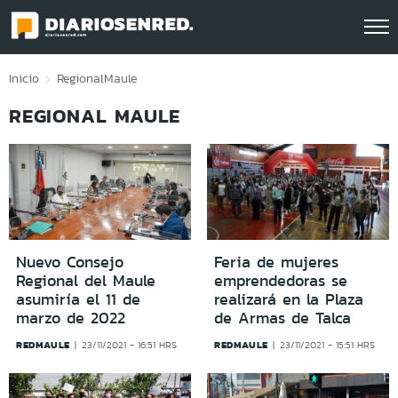
Click acá para ir directamente al contenido
Inicio
Regional
Maule
REGIONAL MAULE
Nuevo Consejo
Feria de mujeres
Regional del Maule
emprendedoras se
asumiría el 11 de
realizará en la Plaza
marzo de 2022
de Armas de Talca
REDMAULE
REDMAULE
23/11/2021 - 16:51 HRS
23/11/2021 - 15:51 HRS