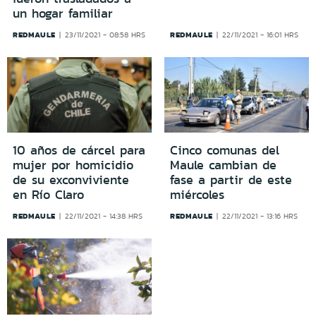
un hogar familiar
REDMAULE
REDMAULE
23/11/2021 - 08:58 HRS
22/11/2021 - 16:01 HRS
10 años de cárcel para
Cinco comunas del
mujer por homicidio
Maule cambian de
de su exconviviente
fase a partir de este
en Río Claro
miércoles
REDMAULE
REDMAULE
22/11/2021 - 14:38 HRS
22/11/2021 - 13:16 HRS