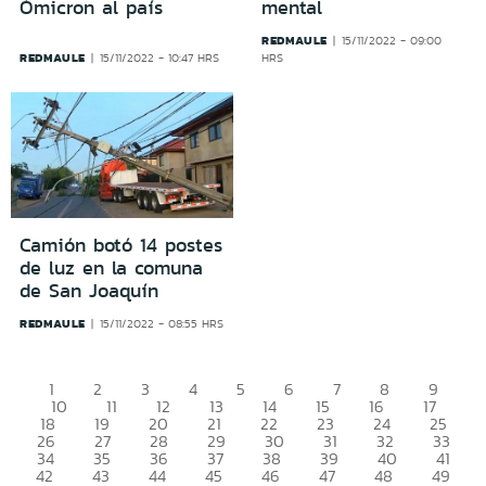
Ómicron al país
mental
REDMAULE
15/11/2022 - 09:00
REDMAULE
15/11/2022 - 10:47 HRS
HRS
Camión botó 14 postes
de luz en la comuna
de San Joaquín
REDMAULE
15/11/2022 - 08:55 HRS
1
2
3
4
5
6
7
8
9
10
11
12
13
14
15
16
17
18
19
20
21
22
23
24
25
26
27
28
29
30
31
32
33
34
35
36
37
38
39
40
41
42
43
44
45
46
47
48
49