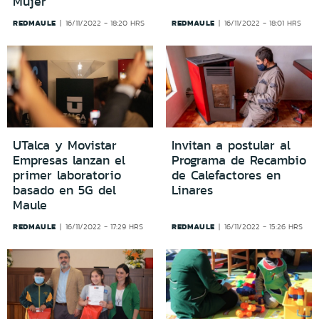
Mujer
REDMAULE
REDMAULE
16/11/2022 - 18:20 HRS
16/11/2022 - 18:01 HRS
UTalca y Movistar
Invitan a postular al
Empresas lanzan el
Programa de Recambio
primer laboratorio
de Calefactores en
basado en 5G del
Linares
Maule
REDMAULE
REDMAULE
16/11/2022 - 17:29 HRS
16/11/2022 - 15:26 HRS