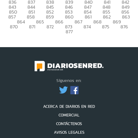
836
837
838
839
840
841
842
843
844
845
846
847
848
849
850
851
852
853
854
855
856
857
858
859
860
861
862
863
864
865
866
867
868
869
870
871
872
873
874
875
876
877
Síguenos en:
ACERCA DE DIARIOS EN RED
COMERCIAL
CONTÁCTENOS
AVISOS LEGALES