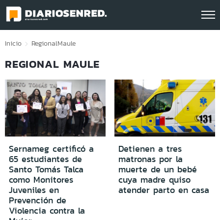
Click acá para ir directamente al contenido
Inicio
Regional
Maule
REGIONAL MAULE
Sernameg certificó a
Detienen a tres
65 estudiantes de
matronas por la
Santo Tomás Talca
muerte de un bebé
como Monitores
cuya madre quiso
Juveniles en
atender parto en casa
Prevención de
Violencia contra la