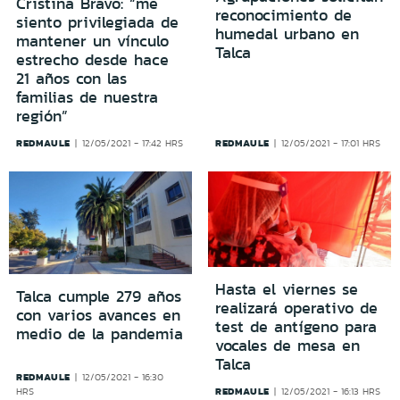
Cristina Bravo: “me
reconocimiento de
siento privilegiada de
humedal urbano en
mantener un vínculo
Talca
estrecho desde hace
21 años con las
familias de nuestra
región”
REDMAULE
REDMAULE
12/05/2021 - 17:42 HRS
12/05/2021 - 17:01 HRS
Hasta el viernes se
Talca cumple 279 años
realizará operativo de
con varios avances en
test de antígeno para
medio de la pandemia
vocales de mesa en
Talca
REDMAULE
12/05/2021 - 16:30
REDMAULE
HRS
12/05/2021 - 16:13 HRS