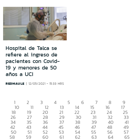
Hospital de Talca se
refiere al ingreso de
pacientes con Covid-
19 y menores de 50
años a UCI
REDMAULE
12/05/2021 - 15:33 HRS
1
2
3
4
5
6
7
8
9
10
11
12
13
14
15
16
17
18
19
20
21
22
23
24
25
26
27
28
29
30
31
32
33
34
35
36
37
38
39
40
41
42
43
44
45
46
47
48
49
50
51
52
53
54
55
56
57
58
59
60
61
62
63
64
65