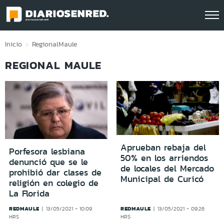
Click acá para ir directamente al contenido
Inicio
Regional
Maule
REGIONAL MAULE
Aprueban rebaja del
Porfesora lesbiana
50% en los arriendos
denunció que se le
de locales del Mercado
prohibió dar clases de
Municipal de Curicó
religión en colegio de
La Florida
REDMAULE
REDMAULE
13/05/2021 - 10:09
13/05/2021 - 09:26
HRS
HRS