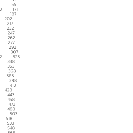
155
0
171
187
202
217
232
247
262
277
292
307
2
323
338
353
368
383
398
413
428
443
458
473
488
503
518
533
548
563