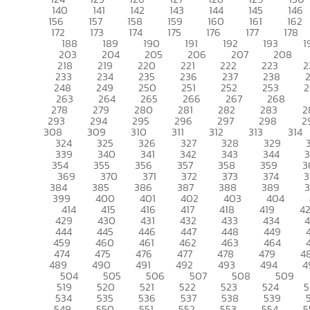
140
141
142
143
144
145
146
156
157
158
159
160
161
162
172
173
174
175
176
177
178
188
189
190
191
192
193
1
203
204
205
206
207
208
218
219
220
221
222
223
2
233
234
235
236
237
238
248
249
250
251
252
253
2
263
264
265
266
267
268
278
279
280
281
282
283
2
293
294
295
296
297
298
2
308
309
310
311
312
313
314
324
325
326
327
328
329
339
340
341
342
343
344
354
355
356
357
358
359
3
369
370
371
372
373
374
3
384
385
386
387
388
389
399
400
401
402
403
404
414
415
416
417
418
419
4
429
430
431
432
433
434
444
445
446
447
448
449
459
460
461
462
463
464
474
475
476
477
478
479
4
489
490
491
492
493
494
4
504
505
506
507
508
509
519
520
521
522
523
524
5
534
535
536
537
538
539
549
550
551
552
553
554
5