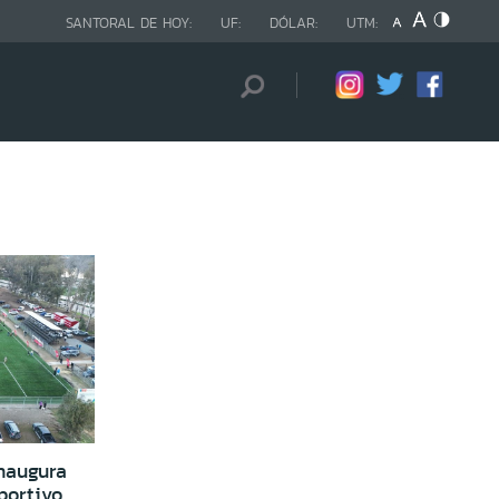
SANTORAL DE HOY:
UF:
DÓLAR:
UTM:
naugura
portivo