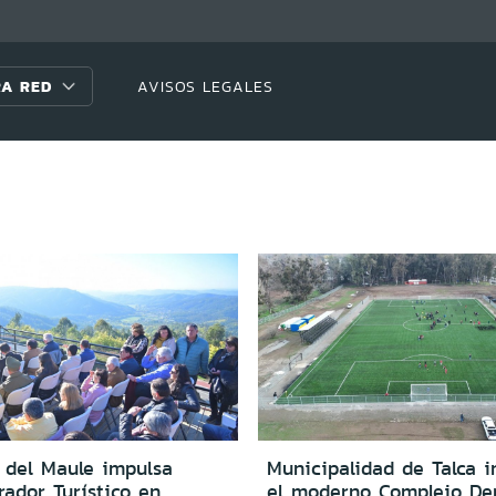
A RED
AVISOS LEGALES
 del Maule impulsa
Municipalidad de Talca i
ador Turístico en
el moderno Complejo De