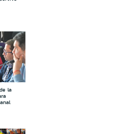
de la
ara
sanal