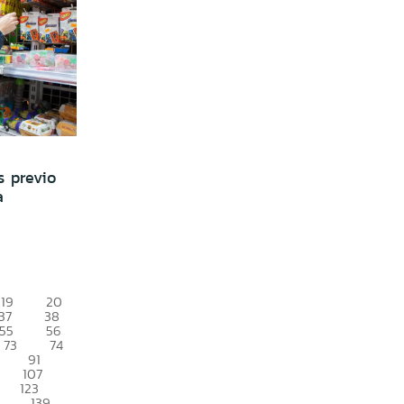
s previo
a
19
20
37
38
55
56
73
74
91
107
123
139