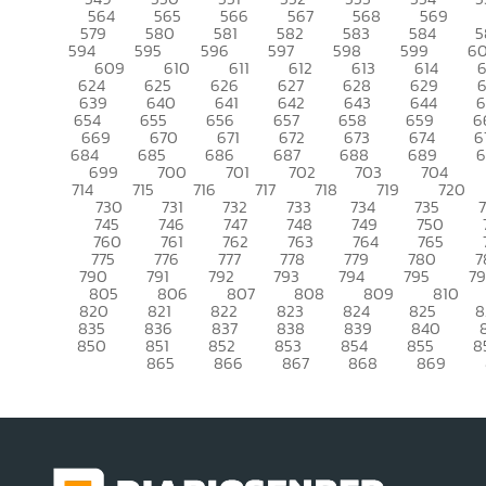
564
565
566
567
568
569
579
580
581
582
583
584
5
594
595
596
597
598
599
6
609
610
611
612
613
614
6
624
625
626
627
628
629
639
640
641
642
643
644
6
654
655
656
657
658
659
6
669
670
671
672
673
674
6
684
685
686
687
688
689
699
700
701
702
703
704
714
715
716
717
718
719
720
730
731
732
733
734
735
745
746
747
748
749
750
760
761
762
763
764
765
775
776
777
778
779
780
7
790
791
792
793
794
795
7
805
806
807
808
809
810
820
821
822
823
824
825
8
835
836
837
838
839
840
850
851
852
853
854
855
8
865
866
867
868
869