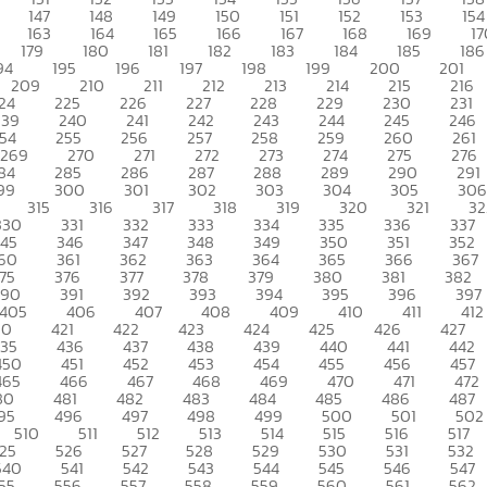
147
148
149
150
151
152
153
154
163
164
165
166
167
168
169
17
179
180
181
182
183
184
185
186
94
195
196
197
198
199
200
201
209
210
211
212
213
214
215
216
24
225
226
227
228
229
230
231
239
240
241
242
243
244
245
246
54
255
256
257
258
259
260
261
269
270
271
272
273
274
275
276
84
285
286
287
288
289
290
291
99
300
301
302
303
304
305
306
315
316
317
318
319
320
321
32
330
331
332
333
334
335
336
337
345
346
347
348
349
350
351
352
60
361
362
363
364
365
366
367
75
376
377
378
379
380
381
382
390
391
392
393
394
395
396
397
405
406
407
408
409
410
411
412
20
421
422
423
424
425
426
427
435
436
437
438
439
440
441
442
450
451
452
453
454
455
456
457
465
466
467
468
469
470
471
472
80
481
482
483
484
485
486
487
95
496
497
498
499
500
501
502
510
511
512
513
514
515
516
517
25
526
527
528
529
530
531
532
540
541
542
543
544
545
546
547
55
556
557
558
559
560
561
562