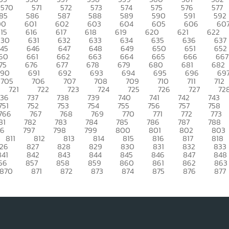
570
571
572
573
574
575
576
577
85
586
587
588
589
590
591
592
00
601
602
603
604
605
606
60
15
616
617
618
619
620
621
622
630
631
632
633
634
635
636
637
45
646
647
648
649
650
651
652
60
661
662
663
664
665
666
667
75
676
677
678
679
680
681
682
690
691
692
693
694
695
696
69
705
706
707
708
709
710
711
712
721
722
723
724
725
726
727
72
736
737
738
739
740
741
742
743
751
752
753
754
755
756
757
758
766
767
768
769
770
771
772
773
81
782
783
784
785
786
787
788
96
797
798
799
800
801
802
803
811
812
813
814
815
816
817
818
26
827
828
829
830
831
832
833
841
842
843
844
845
846
847
848
56
857
858
859
860
861
862
863
870
871
872
873
874
875
876
877