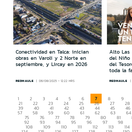
Conectividad en Talca: inician
Alto Las 
obras en Varoli y 2 Norte en
del Niño
septiembre, y Lircay en 2026
del Tesor
toda la f
REDMAULE
REDMAULE
06/08/2025 - 12:22 HRS
7
1
2
3
4
5
6
8
9
21
22
23
24
25
26
27
28
39
40
41
42
43
44
45
46
57
58
59
60
61
62
63
64
75
76
77
78
79
80
81
92
93
94
95
96
97
98
108
109
110
111
112
113
114
124
125
126
127
128
129
130