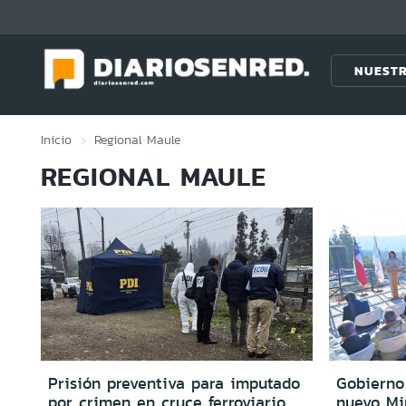
Click acá para ir directamente al contenido
NUESTR
Inicio
Regional
Maule
REGIONAL MAULE
Prisión preventiva para imputado
Gobierno
por crimen en cruce ferroviario
nuevo Mir