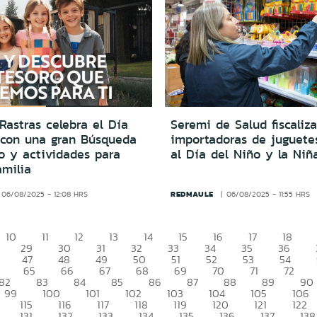
Rastras celebra el Día
Seremi de Salud fiscaliza
 con una gran Búsqueda
importadoras de juguete
o y actividades para
al Día del Niño y la Niñ
amilia
REDMAULE
06/08/2025 - 12:08 HRS
06/08/2025 - 11:55 HRS
10
11
12
13
14
15
16
17
18
29
30
31
32
33
34
35
36
47
48
49
50
51
52
53
54
65
66
67
68
69
70
71
72
82
83
84
85
86
87
88
89
90
99
100
101
102
103
104
105
106
115
116
117
118
119
120
121
122
131
132
133
134
135
136
137
138