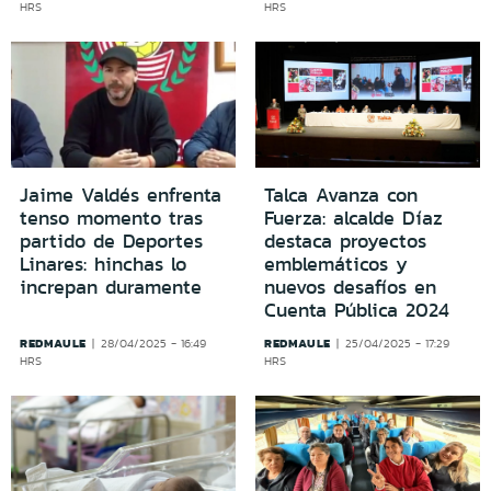
HRS
HRS
Jaime Valdés enfrenta
Talca Avanza con
tenso momento tras
Fuerza: alcalde Díaz
partido de Deportes
destaca proyectos
Linares: hinchas lo
emblemáticos y
increpan duramente
nuevos desafíos en
Cuenta Pública 2024
REDMAULE
REDMAULE
28/04/2025 - 16:49
25/04/2025 - 17:29
HRS
HRS