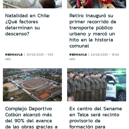
Natalidad en Chile:
Retiro inauguró su
¿Qué factores
primer recorrido de
determinan su
transporte público
descenso?
urbano y marcó un
hito en la historia
comunal
REDMAULE
REDMAULE
25/04/2025 - 11:33
24/04/2025 - 10:04
HRS
HRS
Complejo Deportivo
Ex centro del Sename
Colbún alcanzó más
en Talca será recinto
del 90% del avance
provisorio de
de las obras gracias a
formación para