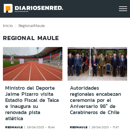
Click acá para ir directamente al contenido
Inicio
Regional
Maule
REGIONAL MAULE
Ministro del Deporte
Autoridades
Jaime Pizarro visita
regionales encabezan
Estadio Fiscal de Talca
ceremonia por el
e inaugura su
Aniversario 98° de
renovada pista
Carabineros de Chile
atlética
REDMAULE
REDMAULE
29/04/2025 - 16:44
28/04/2025 - 17:47