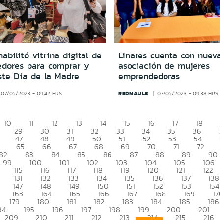
habilitó vitrina digital de
Linares cuenta con nuev
dores para comprar y
asociación de mujeres
ste Día de la Madre
emprendedoras
REDMAULE
07/05/2023 - 09:42 HRS
07/05/2023 - 09:38 HRS
10
11
12
13
14
15
16
17
18
29
30
31
32
33
34
35
36
47
48
49
50
51
52
53
54
65
66
67
68
69
70
71
72
82
83
84
85
86
87
88
89
90
99
100
101
102
103
104
105
106
115
116
117
118
119
120
121
122
131
132
133
134
135
136
137
138
147
148
149
150
151
152
153
154
163
164
165
166
167
168
169
17
179
180
181
182
183
184
185
186
94
195
196
197
198
199
200
201
209
210
211
212
213
214
215
216