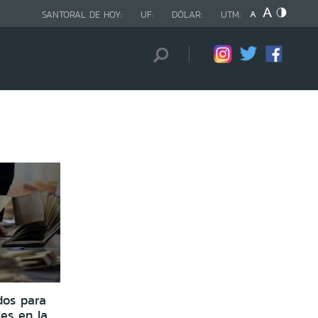
SANTORAL DE HOY:
UF:
DÓLAR:
UTM:
dos para
les en la