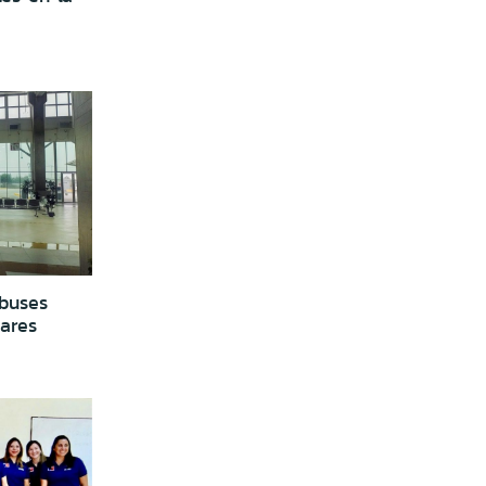
buses
ares