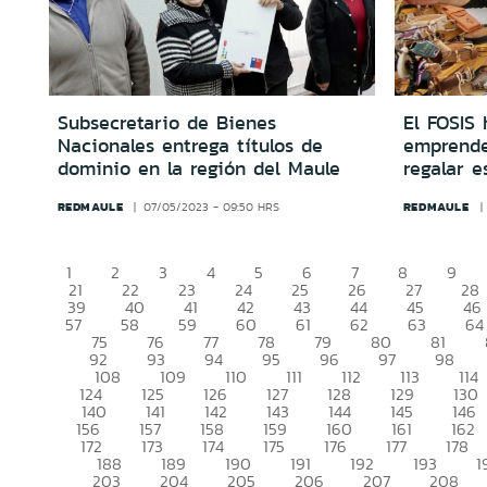
Subsecretario de Bienes
El FOSIS 
Nacionales entrega títulos de
emprende
dominio en la región del Maule
regalar e
REDMAULE
REDMAULE
07/05/2023 - 09:50 HRS
1
2
3
4
5
6
7
8
9
21
22
23
24
25
26
27
28
39
40
41
42
43
44
45
46
57
58
59
60
61
62
63
64
75
76
77
78
79
80
81
92
93
94
95
96
97
98
108
109
110
111
112
113
114
124
125
126
127
128
129
130
140
141
142
143
144
145
146
156
157
158
159
160
161
162
172
173
174
175
176
177
178
188
189
190
191
192
193
1
203
204
205
206
207
208