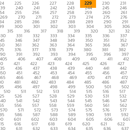
229
24
225
226
227
228
230
231
239
240
241
242
243
244
245
246
54
255
256
257
258
259
260
261
269
270
271
272
273
274
275
276
84
285
286
287
288
289
290
291
99
300
301
302
303
304
305
306
315
316
317
318
319
320
321
32
330
331
332
333
334
335
336
337
345
346
347
348
349
350
351
352
60
361
362
363
364
365
366
367
75
376
377
378
379
380
381
382
390
391
392
393
394
395
396
397
405
406
407
408
409
410
411
412
20
421
422
423
424
425
426
427
435
436
437
438
439
440
441
442
450
451
452
453
454
455
456
457
465
466
467
468
469
470
471
472
80
481
482
483
484
485
486
487
95
496
497
498
499
500
501
502
510
511
512
513
514
515
516
517
25
526
527
528
529
530
531
532
540
541
542
543
544
545
546
547
55
556
557
558
559
560
561
562
570
571
572
573
574
575
576
577
85
586
587
588
589
590
591
592
00
601
602
603
604
605
606
60
15
616
617
618
619
620
621
622
630
631
632
633
634
635
636
637