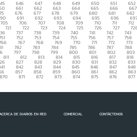
45
646
647
648
649
650
651
652
60
661
662
663
664
665
666
667
75
676
677
678
679
680
681
682
690
691
692
693
694
695
696
69
705
706
707
708
709
710
711
712
721
722
723
724
725
726
727
72
736
737
738
739
740
741
742
743
751
752
753
754
755
756
757
758
766
767
768
769
770
771
772
773
81
782
783
784
785
786
787
788
96
797
798
799
800
801
802
803
811
812
813
814
815
816
817
818
26
827
828
829
830
831
832
833
841
842
843
844
845
846
847
848
56
857
858
859
860
861
862
863
870
871
872
873
874
875
876
877
ACERCA DE DIARIOS EN RED
COMERCIAL
CONTÁCTENOS