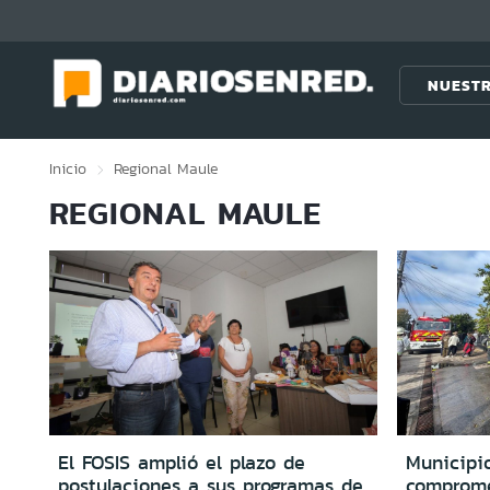
Click acá para ir directamente al contenido
NUESTR
Inicio
Regional
Maule
REGIONAL MAULE
El FOSIS amplió el plazo de
Municipio
postulaciones a sus programas de
comprome