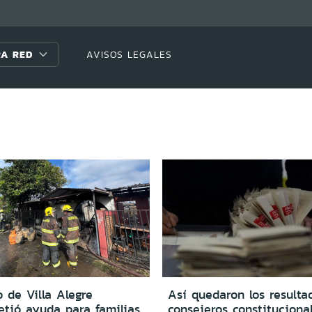
A RED
AVISOS LEGALES
 de Villa Alegre
Así quedaron los resulta
tió ayuda para familias
consejeros constituciona