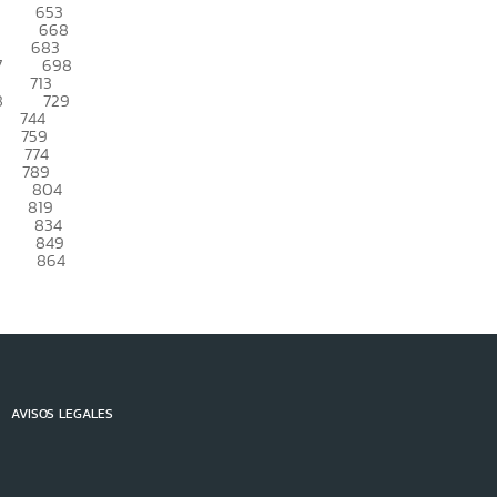
653
668
683
7
698
713
8
729
744
759
774
789
804
819
834
849
864
AVISOS LEGALES