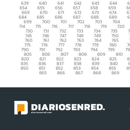
639
640
641
642
643
644
6
654
655
656
657
658
659
6
669
670
671
672
673
674
6
684
685
686
687
688
689
699
700
701
702
703
704
714
715
716
717
718
719
720
730
731
732
733
734
735
745
746
747
748
749
750
760
761
762
763
764
765
775
776
777
778
779
780
7
790
791
792
793
794
795
7
805
806
807
808
809
810
820
821
822
823
824
825
8
835
836
837
838
839
840
850
851
852
853
854
855
8
865
866
867
868
869