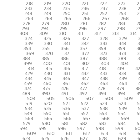
218
219
220
221
222
223
2
233
234
235
236
237
238
248
249
250
251
252
253
2
263
264
265
266
267
268
278
279
280
281
282
283
2
293
294
295
296
297
298
2
308
309
310
311
312
313
314
324
325
326
327
328
329
339
340
341
342
343
344
354
355
356
357
358
359
3
369
370
371
372
373
374
3
384
385
386
387
388
389
399
400
401
402
403
404
414
415
416
417
418
419
4
429
430
431
432
433
434
444
445
446
447
448
449
459
460
461
462
463
464
474
475
476
477
478
479
4
489
490
491
492
493
494
4
504
505
506
507
508
509
519
520
521
522
523
524
5
534
535
536
537
538
539
549
550
551
552
553
554
5
564
565
566
567
568
569
579
580
581
582
583
584
5
594
595
596
597
598
599
6
609
610
611
612
613
614
6
624
625
626
627
628
629