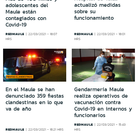
actualizó medidas
adolescentes del
sobre su
Maule están
funcionamiento
contagiados con
Covid-19
REDMAULE
REDMAULE
22/03/2021 - 18:07
22/03/2021 - 18:01
HRS
HRS
En el Maule se han
Gendarmería Maule
denunciado 359 fiestas
realiza operativos de
clandestinas en lo que
vacunación contra
va de año
Covid-19 en internos y
funcionarios
REDMAULE
22/03/2021 - 15:43
REDMAULE
22/03/2021 - 16:21 HRS
HRS