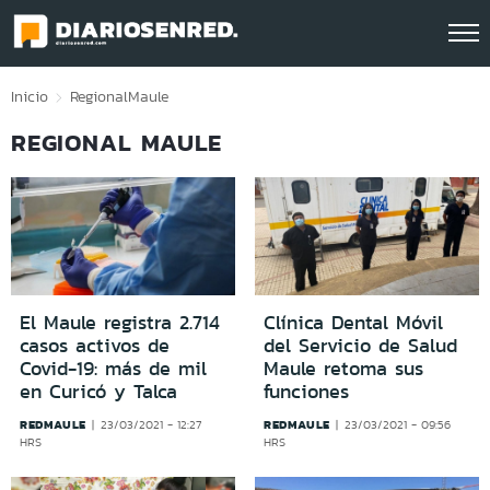
Click acá para ir directamente al contenido
Inicio
Regional
Maule
REGIONAL MAULE
El Maule registra 2.714
Clínica Dental Móvil
casos activos de
del Servicio de Salud
Covid-19: más de mil
Maule retoma sus
en Curicó y Talca
funciones
REDMAULE
REDMAULE
23/03/2021 - 12:27
23/03/2021 - 09:56
HRS
HRS