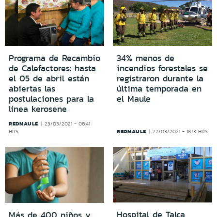
Programa de Recambio
34% menos de
de Calefactores: hasta
incendios forestales se
el 05 de abril están
registraron durante la
abiertas las
última temporada en
postulaciones para la
el Maule
línea kerosene
REDMAULE
23/03/2021 - 08:41
REDMAULE
HRS
22/03/2021 - 18:13 HRS
Hospital de Talca
Más de 400 niños y