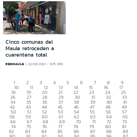
Cinco comunas del
Maule retroceden a
cuarentena total
REDMAULE
22/03/2021 - 13:15 HRS
1
2
3
4
5
6
7
8
9
10
11
12
13
14
15
16
17
18
19
20
21
22
23
24
25
26
27
28
29
30
31
32
33
34
35
36
37
38
39
40
41
42
43
44
45
46
47
48
49
50
51
52
53
54
55
56
57
58
59
60
61
62
63
64
65
66
67
68
69
70
71
72
73
74
75
76
77
78
79
80
81
82
83
84
85
86
87
88
89
90
91
92
93
94
95
96
97