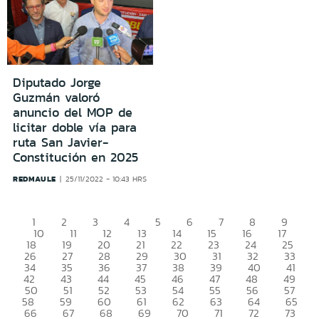
Diputado Jorge
Guzmán valoró
anuncio del MOP de
licitar doble vía para
ruta San Javier-
Constitución en 2025
REDMAULE
25/11/2022 - 10:43 HRS
1
2
3
4
5
6
7
8
9
10
11
12
13
14
15
16
17
18
19
20
21
22
23
24
25
26
27
28
29
30
31
32
33
34
35
36
37
38
39
40
41
42
43
44
45
46
47
48
49
50
51
52
53
54
55
56
57
58
59
60
61
62
63
64
65
66
67
68
69
70
71
72
73