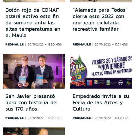
Botón rojo de CONAF
“Alameda para Todos”
estará activo este fin
cierra este 2022 con
de semana ante las
una gran cicletada
altas temperaturas en
recreativa familiar
el Maule
REDMAULE
REDMAULE
25/11/2022 - 18:39 HRS
25/11/2022 - 17:51 HRS
San Javier presentó
Empedrado invita a su
libro con historia de
Feria de las Artes y
sus 170 años
Cultura
REDMAULE
REDMAULE
25/11/2022 - 17:26 HRS
25/11/2022 - 12:08 HRS