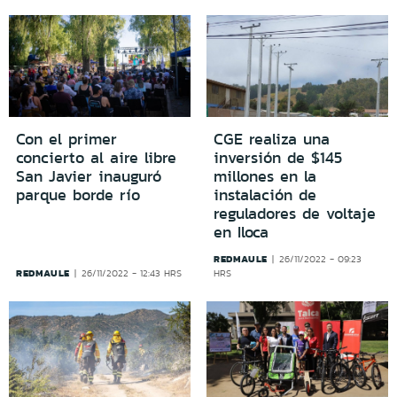
Con el primer
CGE realiza una
concierto al aire libre
inversión de $145
San Javier inauguró
millones en la
parque borde río
instalación de
reguladores de voltaje
en Iloca
REDMAULE
26/11/2022 - 09:23
REDMAULE
26/11/2022 - 12:43 HRS
HRS