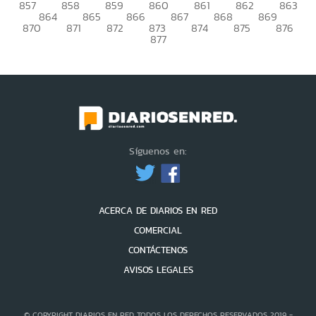
857
858
859
860
861
862
863
864
865
866
867
868
869
870
871
872
873
874
875
876
877
Síguenos en:
ACERCA DE DIARIOS EN RED
COMERCIAL
CONTÁCTENOS
AVISOS LEGALES
© COPYRIGHT DIARIOS EN RED TODOS LOS DERECHOS RESERVADOS 2019 -