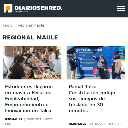
Click acá para ir directamente al contenido
Inicio
Regional
Maule
REGIONAL MAULE
Estudiantes llegaron
Ramal Talca
en masa a Feria de
Constitución redujo
Empleabilidad,
sus tiempos de
Emprendimiento e
traslado en 30
Innovación en Talca
minutos
REDMAULE
28/11/2022 - 08:52
REDMAULE
HRS
26/11/2022 - 17:50 HRS