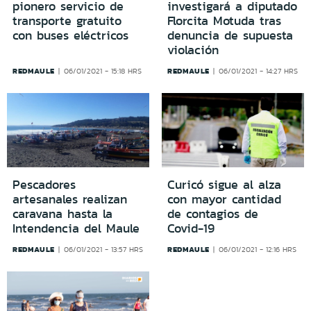
pionero servicio de
investigará a diputado
transporte gratuito
Florcita Motuda tras
con buses eléctricos
denuncia de supuesta
violación
REDMAULE
REDMAULE
06/01/2021 - 15:18 HRS
06/01/2021 - 14:27 HRS
Pescadores
Curicó sigue al alza
artesanales realizan
con mayor cantidad
caravana hasta la
de contagios de
Intendencia del Maule
Covid-19
REDMAULE
REDMAULE
06/01/2021 - 13:57 HRS
06/01/2021 - 12:16 HRS