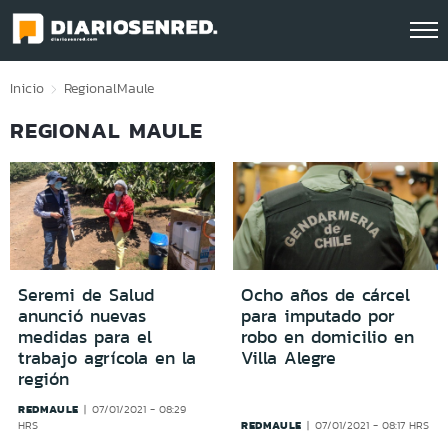
Click acá para ir directamente al contenido
Inicio
Regional
Maule
REGIONAL MAULE
Seremi de Salud
Ocho años de cárcel
anunció nuevas
para imputado por
medidas para el
robo en domicilio en
trabajo agrícola en la
Villa Alegre
región
REDMAULE
07/01/2021 - 08:29
REDMAULE
HRS
07/01/2021 - 08:17 HRS