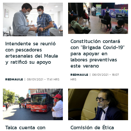
Constitución contará
Intendente se reunió
con "Brigada Covid-19"
con pescadores
para apoyar en
artesanales del Maule
labores preventivas
y ratificó su apoyo
este verano
REDMAULE
06/01/2021 - 16:07
REDMAULE
06/01/2021 - 17:41 HRS
HRS
Talca cuenta con
Comisión de Ética