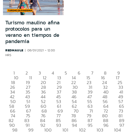
Turismo maulino afina
protocolos para un
verano en tiempos de
pandemia
REDMAULE
06/01/2021 - 12:00
HRS
1
2
3
4
5
6
7
8
9
10
11
12
13
14
15
16
17
18
19
20
21
22
23
24
25
26
27
28
29
30
31
32
33
34
35
36
37
38
39
40
41
42
43
44
45
46
47
48
49
50
51
52
53
54
55
56
57
58
59
60
61
62
63
64
65
66
67
68
69
70
71
72
73
74
75
76
77
78
79
80
81
82
83
84
85
86
87
88
89
90
91
92
93
94
95
96
97
98
99
100
101
102
103
104