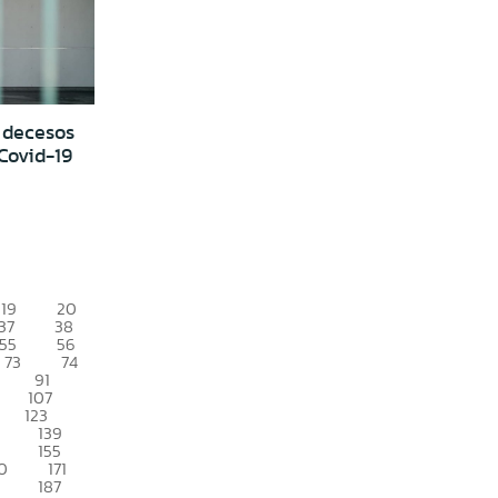
 decesos
Covid-19
19
20
37
38
55
56
73
74
91
107
123
139
155
0
171
187