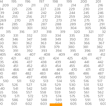
94
195
196
197
198
199
200
201
209
210
211
212
213
214
215
216
24
225
226
227
228
229
230
231
239
240
241
242
243
244
245
246
54
255
256
257
258
259
260
261
269
270
271
272
273
274
275
276
84
285
286
287
288
289
290
291
99
300
301
302
303
304
305
306
315
316
317
318
319
320
321
32
330
331
332
333
334
335
336
337
345
346
347
348
349
350
351
352
60
361
362
363
364
365
366
367
75
376
377
378
379
380
381
382
390
391
392
393
394
395
396
397
405
406
407
408
409
410
411
412
20
421
422
423
424
425
426
427
435
436
437
438
439
440
441
442
450
451
452
453
454
455
456
457
465
466
467
468
469
470
471
472
80
481
482
483
484
485
486
487
95
496
497
498
499
500
501
502
510
511
512
513
514
515
516
517
25
526
527
528
529
530
531
532
540
541
542
543
544
545
546
547
55
556
557
558
559
560
561
562
570
571
572
573
574
575
576
577
85
586
587
588
589
590
591
592
00
601
602
603
604
605
606
60