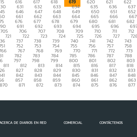
619
15
616
617
618
620
621
622
630
631
632
633
634
635
636
637
45
646
647
648
649
650
651
652
60
661
662
663
664
665
666
667
75
676
677
678
679
680
681
682
690
691
692
693
694
695
696
69
705
706
707
708
709
710
711
712
721
722
723
724
725
726
727
72
736
737
738
739
740
741
742
743
751
752
753
754
755
756
757
758
766
767
768
769
770
771
772
773
81
782
783
784
785
786
787
788
96
797
798
799
800
801
802
803
811
812
813
814
815
816
817
818
26
827
828
829
830
831
832
833
841
842
843
844
845
846
847
848
56
857
858
859
860
861
862
863
870
871
872
873
874
875
876
877
ACERCA DE DIARIOS EN RED
COMERCIAL
CONTÁCTENOS