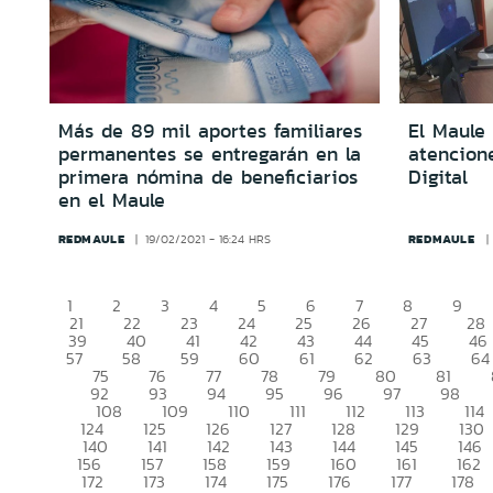
Más de 89 mil aportes familiares
El Maule 
permanentes se entregarán en la
atencione
primera nómina de beneficiarios
Digital
en el Maule
REDMAULE
REDMAULE
19/02/2021 - 16:24 HRS
1
2
3
4
5
6
7
8
9
21
22
23
24
25
26
27
28
39
40
41
42
43
44
45
46
57
58
59
60
61
62
63
64
75
76
77
78
79
80
81
92
93
94
95
96
97
98
108
109
110
111
112
113
114
124
125
126
127
128
129
130
140
141
142
143
144
145
146
156
157
158
159
160
161
162
172
173
174
175
176
177
178