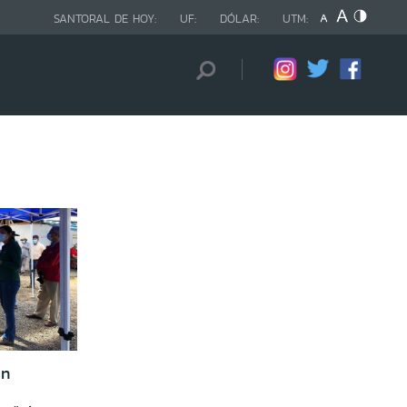
SANTORAL DE HOY:
UF:
DÓLAR:
UTM:
en