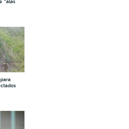
e “alas
para
ectados