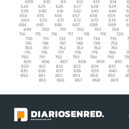
609
610
611
612
613
614
6
624
625
626
627
628
629
639
640
641
642
643
644
6
654
655
656
657
658
659
6
669
670
671
672
673
674
6
684
685
686
687
688
689
699
700
701
702
703
704
714
715
716
717
718
719
720
730
731
732
733
734
735
745
746
747
748
749
750
760
761
762
763
764
765
775
776
777
778
779
780
7
790
791
792
793
794
795
7
805
806
807
808
809
810
820
821
822
823
824
825
8
835
836
837
838
839
840
850
851
852
853
854
855
8
865
866
867
868
869