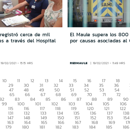
registró cerca de mil
El Maule supera los 800
s a través del Hospital
por causas asociadas al 
REDMAULE
19/02/2021 - 15:15 HRS
19/02/2021 - 11:49 HRS
10
11
12
13
14
15
16
17
18
29
30
31
32
33
34
35
36
47
48
49
50
51
52
53
54
65
66
67
68
69
70
71
72
82
83
84
85
86
87
88
89
90
99
100
101
102
103
104
105
106
115
116
117
118
119
120
121
122
131
132
133
134
135
136
137
138
147
148
149
150
151
152
153
154
163
164
165
166
167
168
169
17
179
180
181
182
183
184
185
186