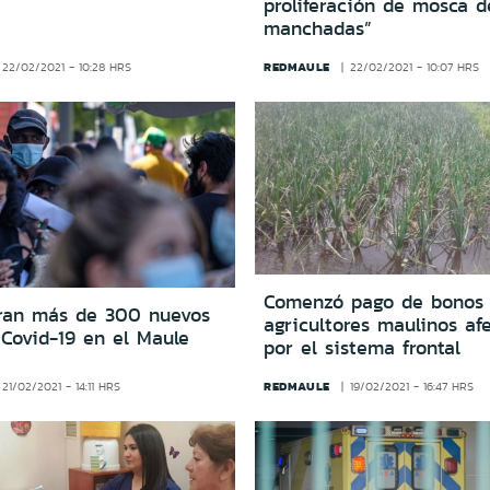
proliferación de mosca d
manchadas”
REDMAULE
22/02/2021 - 10:28 HRS
22/02/2021 - 10:07 HRS
Comenzó pago de bonos 
tran más de 300 nuevos
agricultores maulinos af
 Covid-19 en el Maule
por el sistema frontal
REDMAULE
21/02/2021 - 14:11 HRS
19/02/2021 - 16:47 HRS