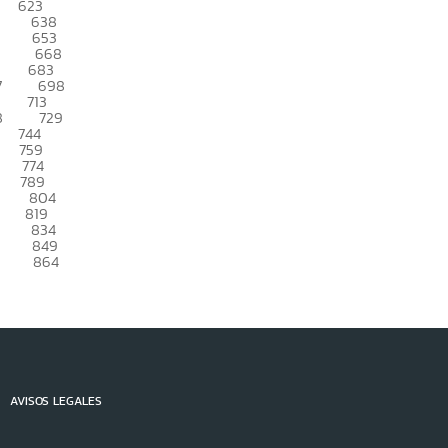
623
638
653
668
683
7
698
713
8
729
744
759
774
789
804
819
834
849
864
AVISOS LEGALES