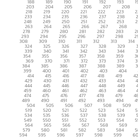
188
189
190
191
192
193
1
203
204
205
206
207
208
218
219
220
221
222
223
2
233
234
235
236
237
238
248
249
250
251
252
253
2
263
264
265
266
267
268
278
279
280
281
282
283
2
293
294
295
296
297
298
2
308
309
310
311
312
313
314
324
325
326
327
328
329
339
340
341
342
343
344
354
355
356
357
358
359
3
369
370
371
372
373
374
3
384
385
386
387
388
389
399
400
401
402
403
404
414
415
416
417
418
419
4
429
430
431
432
433
434
444
445
446
447
448
449
459
460
461
462
463
464
474
475
476
477
478
479
4
489
490
491
492
493
494
4
504
505
506
507
508
509
519
520
521
522
523
524
5
534
535
536
537
538
539
549
550
551
552
553
554
5
564
565
566
567
568
569
579
580
581
582
583
584
5
594
595
596
597
598
599
6