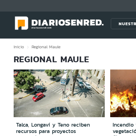
Click acá para ir directamente al contenido
NUESTR
Inicio
Regional
Maule
REGIONAL MAULE
Talca, Longaví y Teno reciben
Incendio 
recursos para proyectos
vegetaci