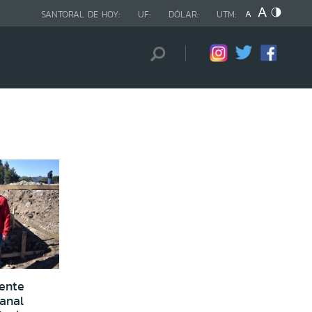
SANTORAL DE HOY:
UF:
DÓLAR:
UTM:
dente
canal