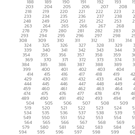
188
189
190
191
192
193
1
203
204
205
206
207
208
218
219
220
221
222
223
2
233
234
235
236
237
238
248
249
250
251
252
253
2
263
264
265
266
267
268
278
279
280
281
282
283
2
293
294
295
296
297
298
2
308
309
310
311
312
313
314
324
325
326
327
328
329
339
340
341
342
343
344
354
355
356
357
358
359
3
369
370
371
372
373
374
3
384
385
386
387
388
389
399
400
401
402
403
404
414
415
416
417
418
419
4
429
430
431
432
433
434
444
445
446
447
448
449
459
460
461
462
463
464
474
475
476
477
478
479
4
489
490
491
492
493
494
4
504
505
506
507
508
509
519
520
521
522
523
524
5
534
535
536
537
538
539
549
550
551
552
553
554
5
564
565
566
567
568
569
579
580
581
582
583
584
5
594
595
596
597
598
599
6