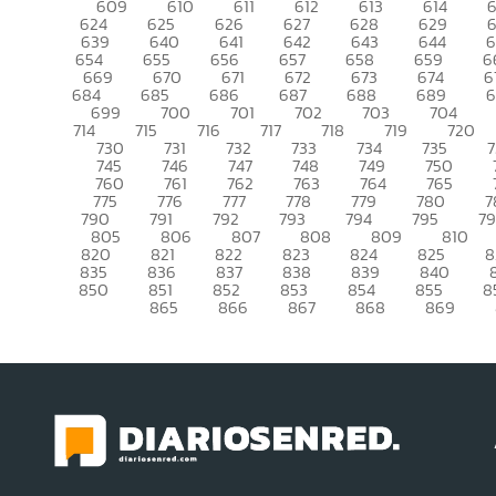
609
610
611
612
613
614
6
624
625
626
627
628
629
639
640
641
642
643
644
6
654
655
656
657
658
659
6
669
670
671
672
673
674
6
684
685
686
687
688
689
699
700
701
702
703
704
714
715
716
717
718
719
720
730
731
732
733
734
735
745
746
747
748
749
750
760
761
762
763
764
765
775
776
777
778
779
780
7
790
791
792
793
794
795
7
805
806
807
808
809
810
820
821
822
823
824
825
8
835
836
837
838
839
840
850
851
852
853
854
855
8
865
866
867
868
869