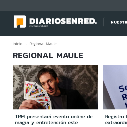
Click acá para ir directamente al contenido
NUESTR
Inicio
Regional
Maule
REGIONAL MAULE
TRM presentará evento online de
Registro 
magia y entretención este
extraord