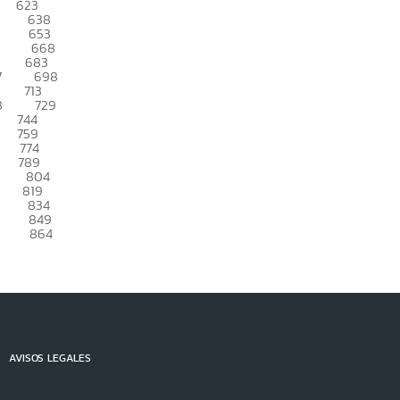
623
638
653
668
683
7
698
713
8
729
744
759
774
789
804
819
834
849
864
AVISOS LEGALES