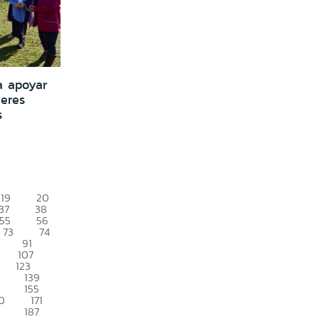
a apoyar
eres
s
19
20
37
38
55
56
73
74
91
107
123
139
155
0
171
187