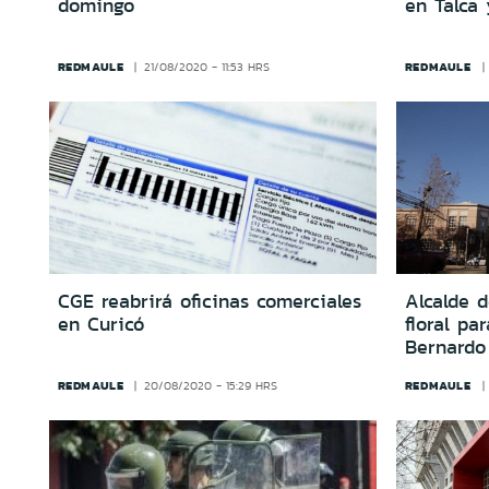
domingo
en Talca 
REDMAULE
REDMAULE
21/08/2020 - 11:53 HRS
CGE reabrirá oficinas comerciales
Alcalde d
en Curicó
floral pa
Bernardo
REDMAULE
REDMAULE
20/08/2020 - 15:29 HRS