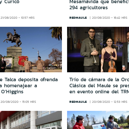
y Curicó
Mesamávida que benefic
294 agricultores
REDMAULE
21/08/2020 - 10:57 HRS
20/08/2020 - 16:42 HRS
e Talca deposita ofrenda
Trío de cámara de la Or
ra homenajear a
Clásica del Maule se pre
 O’Higgins
en evento online del TR
REDMAULE
20/08/2020 - 15:05 HRS
20/08/2020 - 12:53 HRS