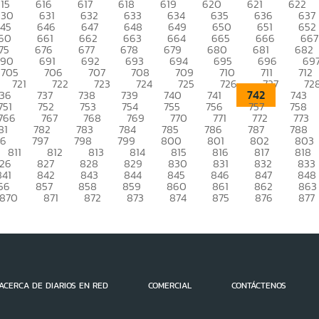
15
616
617
618
619
620
621
622
630
631
632
633
634
635
636
637
45
646
647
648
649
650
651
652
60
661
662
663
664
665
666
667
75
676
677
678
679
680
681
682
690
691
692
693
694
695
696
69
705
706
707
708
709
710
711
712
721
722
723
724
725
726
727
72
742
736
737
738
739
740
741
743
751
752
753
754
755
756
757
758
766
767
768
769
770
771
772
773
81
782
783
784
785
786
787
788
96
797
798
799
800
801
802
803
811
812
813
814
815
816
817
818
26
827
828
829
830
831
832
833
841
842
843
844
845
846
847
848
56
857
858
859
860
861
862
863
870
871
872
873
874
875
876
877
ACERCA DE DIARIOS EN RED
COMERCIAL
CONTÁCTENOS