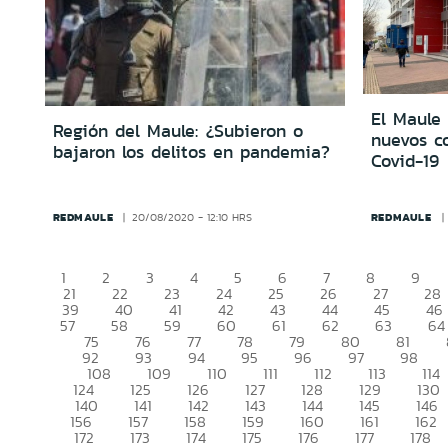
El Maule
Región del Maule: ¿Subieron o
nuevos c
bajaron los delitos en pandemia?
Covid-19
REDMAULE
REDMAULE
20/08/2020 - 12:10 HRS
1
2
3
4
5
6
7
8
9
21
22
23
24
25
26
27
28
39
40
41
42
43
44
45
46
57
58
59
60
61
62
63
64
75
76
77
78
79
80
81
92
93
94
95
96
97
98
108
109
110
111
112
113
114
124
125
126
127
128
129
130
140
141
142
143
144
145
146
156
157
158
159
160
161
162
172
173
174
175
176
177
178