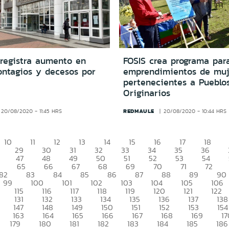
 registra aumento en
FOSIS crea programa par
ontagios y decesos por
emprendimientos de muj
pertenecientes a Pueblo
Originarios
REDMAULE
20/08/2020 - 11:45 HRS
20/08/2020 - 10:44 HRS
10
11
12
13
14
15
16
17
18
29
30
31
32
33
34
35
36
47
48
49
50
51
52
53
54
65
66
67
68
69
70
71
72
82
83
84
85
86
87
88
89
90
99
100
101
102
103
104
105
106
115
116
117
118
119
120
121
122
131
132
133
134
135
136
137
138
147
148
149
150
151
152
153
154
163
164
165
166
167
168
169
17
179
180
181
182
183
184
185
186