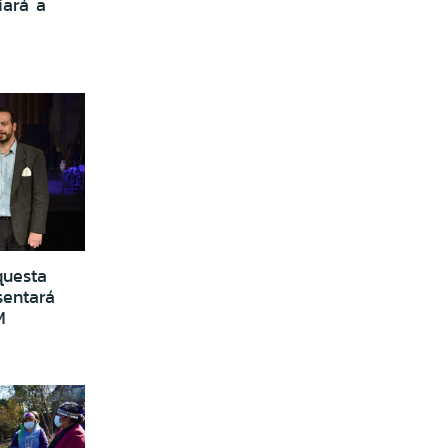
iará a
questa
sentará
M