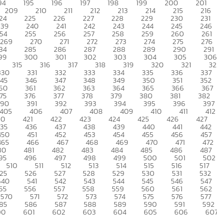
94
195
196
197
198
199
200
201
209
210
211
212
213
214
215
216
24
225
226
227
228
229
230
231
239
240
241
242
243
244
245
246
54
255
256
257
258
259
260
261
269
270
271
272
273
274
275
276
84
285
286
287
288
289
290
291
99
300
301
302
303
304
305
306
315
316
317
318
319
320
321
32
330
331
332
333
334
335
336
337
345
346
347
348
349
350
351
352
60
361
362
363
364
365
366
367
75
376
377
378
379
380
381
382
390
391
392
393
394
395
396
397
405
406
407
408
409
410
411
412
20
421
422
423
424
425
426
427
435
436
437
438
439
440
441
442
450
451
452
453
454
455
456
457
465
466
467
468
469
470
471
472
80
481
482
483
484
485
486
487
95
496
497
498
499
500
501
502
510
511
512
513
514
515
516
517
25
526
527
528
529
530
531
532
540
541
542
543
544
545
546
547
55
556
557
558
559
560
561
562
570
571
572
573
574
575
576
577
85
586
587
588
589
590
591
592
00
601
602
603
604
605
606
60