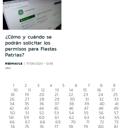
¿Cómo y cuándo se
podrán solicitar los
permisos para Fiestas
Patrias?
REDMAULE
17/09/2020 - 12:59
HRS
1
2
3
4
5
6
7
8
9
10
11
12
13
14
15
16
17
18
19
20
21
22
23
24
25
26
27
28
29
30
31
32
33
34
35
36
37
38
39
40
41
42
43
44
45
46
47
48
49
50
51
52
53
54
55
56
57
58
59
60
61
62
63
64
65
66
67
68
69
70
71
72
73
74
75
76
77
78
79
80
81