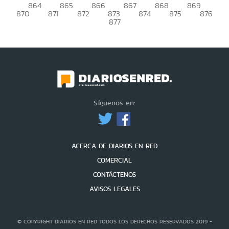
864
865
866
867
868
869
870
871
872
873
874
875
876
877
Síguenos en:
ACERCA DE DIARIOS EN RED
COMERCIAL
CONTÁCTENOS
AVISOS LEGALES
© COPYRIGHT DIARIOS EN RED TODOS LOS DERECHOS RESERVADOS 2019 -