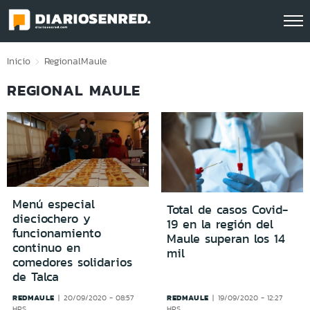
Click acá para ir directamente al contenido
Inicio
Regional
Maule
REGIONAL MAULE
Menú especial
Total de casos Covid-
dieciochero y
19 en la región del
funcionamiento
Maule superan los 14
continuo en
mil
comedores solidarios
de Talca
REDMAULE
REDMAULE
20/09/2020 - 08:57
19/09/2020 - 12:27
HRS
HRS