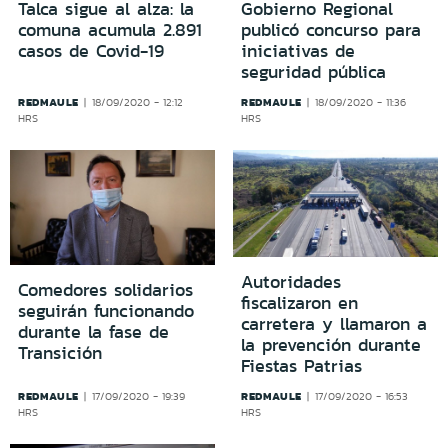
Talca sigue al alza: la
Gobierno Regional
comuna acumula 2.891
publicó concurso para
casos de Covid-19
iniciativas de
seguridad pública
REDMAULE
REDMAULE
18/09/2020 - 12:12
18/09/2020 - 11:36
HRS
HRS
Autoridades
Comedores solidarios
fiscalizaron en
seguirán funcionando
carretera y llamaron a
durante la fase de
la prevención durante
Transición
Fiestas Patrias
REDMAULE
REDMAULE
17/09/2020 - 19:39
17/09/2020 - 16:53
HRS
HRS