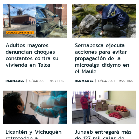
Adultos mayores
Sernapesca ejecuta
denuncian choques
acciones para evitar
constantes contra su
propagación de la
vivienda en Talca
microalga didymo en
el Maule
REDMAULE
REDMAULE
19/04/2021 - 15:37 HRS
19/04/2021 - 15:22 HRS
Licantén y Vichuquén
Junaeb entregará más
retroceden a
de 127 mil cajas de