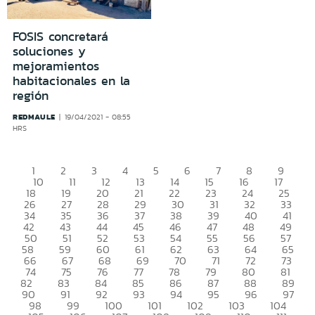
FOSIS concretará
soluciones y
mejoramientos
habitacionales en la
región
REDMAULE
19/04/2021 - 08:55
HRS
1
2
3
4
5
6
7
8
9
10
11
12
13
14
15
16
17
18
19
20
21
22
23
24
25
26
27
28
29
30
31
32
33
34
35
36
37
38
39
40
41
42
43
44
45
46
47
48
49
50
51
52
53
54
55
56
57
58
59
60
61
62
63
64
65
66
67
68
69
70
71
72
73
74
75
76
77
78
79
80
81
82
83
84
85
86
87
88
89
90
91
92
93
94
95
96
97
98
99
100
101
102
103
104