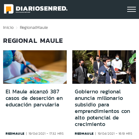
Click acá para ir directamente al contenido
Inicio
Regional
Maule
REGIONAL MAULE
El Maule alcanzó 387
Gobierno regional
casos de deserción en
anuncia millonario
educación parvularia
subsidio para
emprendimientos con
alto potencial de
crecimiento
REDMAULE
REDMAULE
19/04/2021 - 17:32 HRS
19/04/2021 - 16:19 HRS