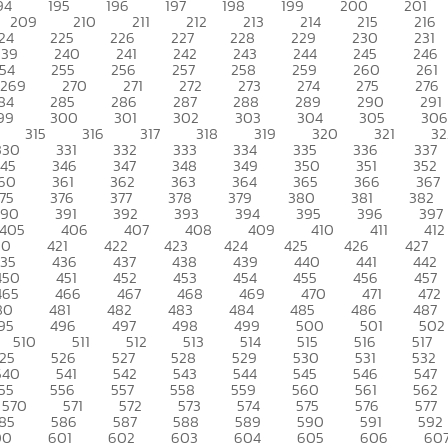
94
195
196
197
198
199
200
201
209
210
211
212
213
214
215
216
24
225
226
227
228
229
230
231
239
240
241
242
243
244
245
246
54
255
256
257
258
259
260
261
269
270
271
272
273
274
275
276
84
285
286
287
288
289
290
291
99
300
301
302
303
304
305
306
315
316
317
318
319
320
321
32
330
331
332
333
334
335
336
337
345
346
347
348
349
350
351
352
60
361
362
363
364
365
366
367
75
376
377
378
379
380
381
382
390
391
392
393
394
395
396
397
405
406
407
408
409
410
411
412
20
421
422
423
424
425
426
427
435
436
437
438
439
440
441
442
450
451
452
453
454
455
456
457
465
466
467
468
469
470
471
472
80
481
482
483
484
485
486
487
95
496
497
498
499
500
501
502
510
511
512
513
514
515
516
517
25
526
527
528
529
530
531
532
540
541
542
543
544
545
546
547
55
556
557
558
559
560
561
562
570
571
572
573
574
575
576
577
85
586
587
588
589
590
591
592
00
601
602
603
604
605
606
60