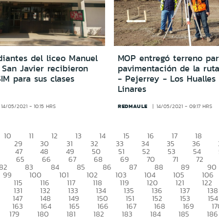
diantes del liceo Manuel
MOP entregó terreno par
San Javier recibieron
pavimentación de la rut
SIM para sus clases
- Pejerrey - Los Hualles
Linares
REDMAULE
14/05/2021 - 10:15 HRS
14/05/2021 - 09:17 HRS
10
11
12
13
14
15
16
17
18
29
30
31
32
33
34
35
36
47
48
49
50
51
52
53
54
65
66
67
68
69
70
71
72
82
83
84
85
86
87
88
89
90
99
100
101
102
103
104
105
106
115
116
117
118
119
120
121
122
131
132
133
134
135
136
137
138
147
148
149
150
151
152
153
154
163
164
165
166
167
168
169
17
179
180
181
182
183
184
185
186