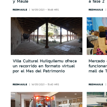
y Maule
a fase 2
REDMAULE
REDMAULE
14/05/2021 - 18:48 HRS
Villa Cultural Huilquilemu ofrece
Mercado 
un recorrido en formato virtual
funciona
por el Mes del Patrimonio
mall de T
REDMAULE
REDMAULE
14/05/2021 - 15:40 HRS