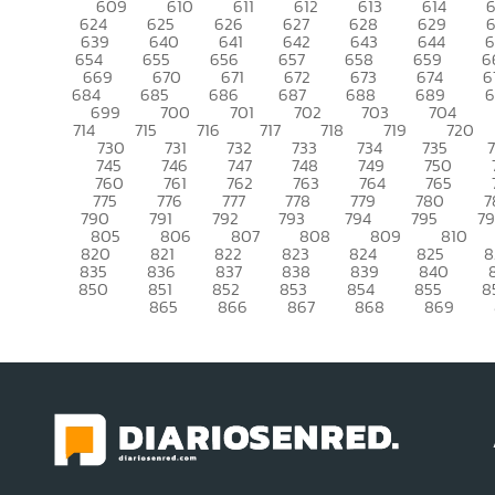
609
610
611
612
613
614
6
624
625
626
627
628
629
639
640
641
642
643
644
6
654
655
656
657
658
659
6
669
670
671
672
673
674
6
684
685
686
687
688
689
699
700
701
702
703
704
714
715
716
717
718
719
720
730
731
732
733
734
735
745
746
747
748
749
750
760
761
762
763
764
765
775
776
777
778
779
780
7
790
791
792
793
794
795
7
805
806
807
808
809
810
820
821
822
823
824
825
8
835
836
837
838
839
840
850
851
852
853
854
855
8
865
866
867
868
869