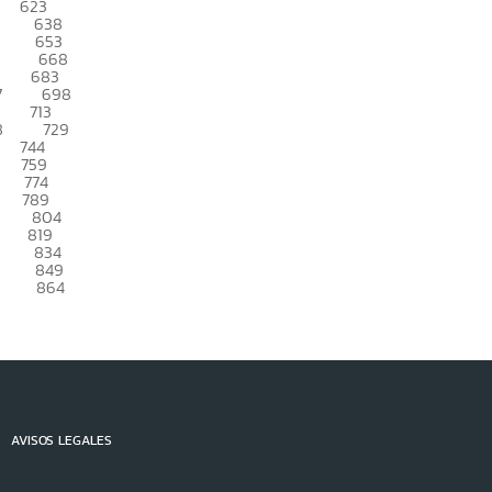
623
638
653
668
683
7
698
713
8
729
744
759
774
789
804
819
834
849
864
AVISOS LEGALES