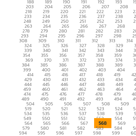
188
189
190
191
192
193
1
203
204
205
206
207
208
218
219
220
221
222
223
2
233
234
235
236
237
238
248
249
250
251
252
253
2
263
264
265
266
267
268
278
279
280
281
282
283
2
293
294
295
296
297
298
2
308
309
310
311
312
313
314
324
325
326
327
328
329
339
340
341
342
343
344
354
355
356
357
358
359
3
369
370
371
372
373
374
3
384
385
386
387
388
389
399
400
401
402
403
404
414
415
416
417
418
419
4
429
430
431
432
433
434
444
445
446
447
448
449
459
460
461
462
463
464
474
475
476
477
478
479
4
489
490
491
492
493
494
4
504
505
506
507
508
509
519
520
521
522
523
524
5
534
535
536
537
538
539
549
550
551
552
553
554
5
568
564
565
566
567
569
579
580
581
582
583
584
5
594
595
596
597
598
599
6