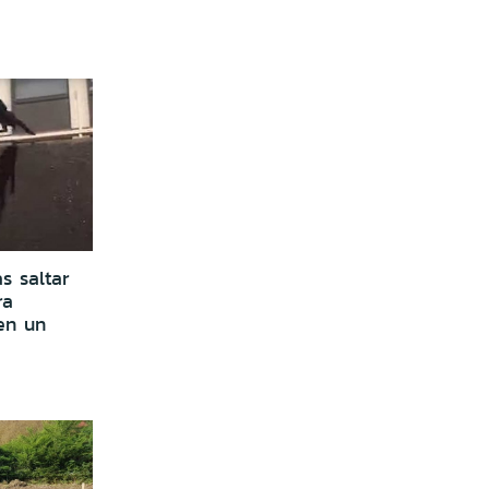
s saltar
ra
en un