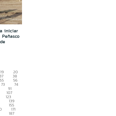
a iniciar
a Peñasco
 de
19
20
37
38
55
56
73
74
91
107
123
139
155
0
171
187