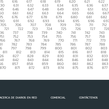
15
616
617
618
619
620
621
622
630
631
632
633
634
635
636
637
45
646
647
648
649
650
651
652
60
661
662
663
664
665
666
667
75
676
677
678
679
680
681
682
690
691
692
693
694
695
696
69
705
706
707
708
709
710
711
712
721
722
723
724
725
726
727
72
736
737
738
739
740
741
742
743
751
752
753
754
755
756
757
758
766
767
768
769
770
771
772
773
81
782
783
784
785
786
787
788
96
797
798
799
800
801
802
803
811
812
813
814
815
816
817
818
26
827
828
829
830
831
832
833
841
842
843
844
845
846
847
848
56
857
858
859
860
861
862
863
870
871
872
873
874
875
876
877
ACERCA DE DIARIOS EN RED
COMERCIAL
CONTÁCTENOS