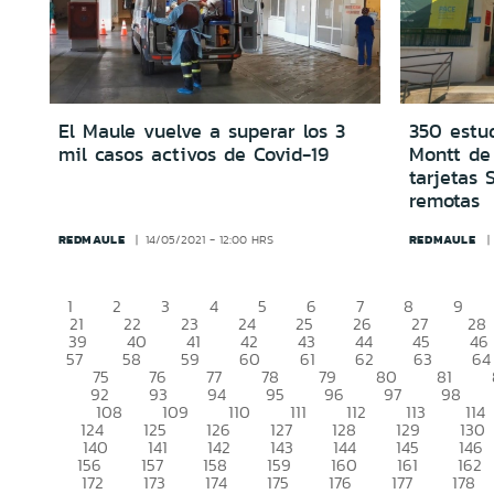
El Maule vuelve a superar los 3
350 estu
mil casos activos de Covid-19
Montt de 
tarjetas 
remotas
REDMAULE
REDMAULE
14/05/2021 - 12:00 HRS
1
2
3
4
5
6
7
8
9
21
22
23
24
25
26
27
28
39
40
41
42
43
44
45
46
57
58
59
60
61
62
63
64
75
76
77
78
79
80
81
92
93
94
95
96
97
98
108
109
110
111
112
113
114
124
125
126
127
128
129
130
140
141
142
143
144
145
146
156
157
158
159
160
161
162
172
173
174
175
176
177
178