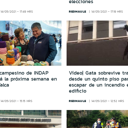
elecciones
REDMAULE
14/05/2021 - 17:49 HRS
14/05/2021 - 17:19 HRS
campesino de INDAP
Vídeo| Gata sobrevive tra
rá la próxima semana en
desde un quinto piso pa
alca
escapar de un incendio 
edificio
REDMAULE
14/05/2021 - 15:15 HRS
14/05/2021 - 12:52 HRS