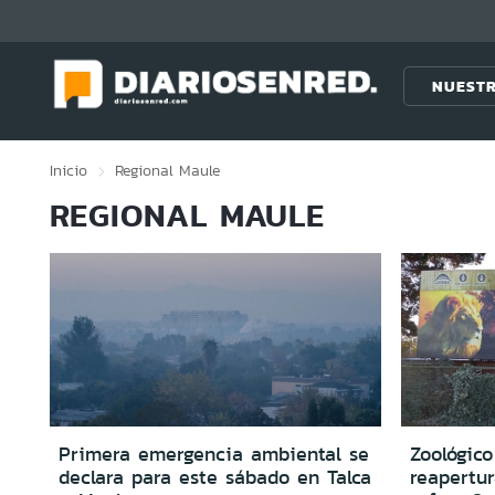
Click acá para ir directamente al contenido
NUESTR
Inicio
Regional
Maule
REGIONAL MAULE
Primera emergencia ambiental se
Zoológic
declara para este sábado en Talca
reapertur