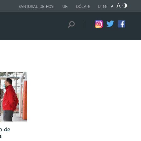
SANTORAL DE HOY:
UF:
DÓLAR:
UTM:
n de
s