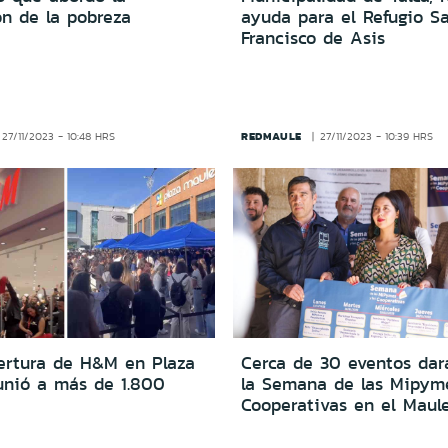
ón de la pobreza
ayuda para el Refugio S
Francisco de Asis
REDMAULE
27/11/2023 - 10:48 HRS
27/11/2023 - 10:39 HRS
pertura de H&M en Plaza
Cerca de 30 eventos dar
unió a más de 1.800
la Semana de las Mipym
Cooperativas en el Maul