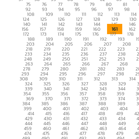
75
76
77
78
79
80
81
92
93
94
95
96
97
98
108
109
110
111
112
113
114
124
125
126
127
128
129
130
140
141
142
143
144
145
146
161
156
157
158
159
160
162
172
173
174
175
176
177
178
188
189
190
191
192
193
1
203
204
205
206
207
208
218
219
220
221
222
223
2
233
234
235
236
237
238
248
249
250
251
252
253
2
263
264
265
266
267
268
278
279
280
281
282
283
2
293
294
295
296
297
298
2
308
309
310
311
312
313
314
324
325
326
327
328
329
339
340
341
342
343
344
354
355
356
357
358
359
3
369
370
371
372
373
374
3
384
385
386
387
388
389
399
400
401
402
403
404
414
415
416
417
418
419
4
429
430
431
432
433
434
444
445
446
447
448
449
459
460
461
462
463
464
474
475
476
477
478
479
4
489
490
491
492
493
494
4