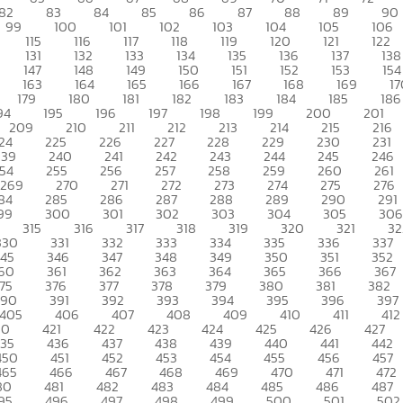
82
83
84
85
86
87
88
89
90
99
100
101
102
103
104
105
106
115
116
117
118
119
120
121
122
131
132
133
134
135
136
137
138
147
148
149
150
151
152
153
154
163
164
165
166
167
168
169
17
179
180
181
182
183
184
185
186
94
195
196
197
198
199
200
201
209
210
211
212
213
214
215
216
24
225
226
227
228
229
230
231
239
240
241
242
243
244
245
246
54
255
256
257
258
259
260
261
269
270
271
272
273
274
275
276
84
285
286
287
288
289
290
291
99
300
301
302
303
304
305
306
315
316
317
318
319
320
321
32
330
331
332
333
334
335
336
337
345
346
347
348
349
350
351
352
60
361
362
363
364
365
366
367
75
376
377
378
379
380
381
382
390
391
392
393
394
395
396
397
405
406
407
408
409
410
411
412
20
421
422
423
424
425
426
427
435
436
437
438
439
440
441
442
450
451
452
453
454
455
456
457
465
466
467
468
469
470
471
472
80
481
482
483
484
485
486
487
95
496
497
498
499
500
501
502