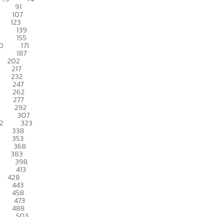
91
107
123
139
155
0
171
187
202
217
232
247
262
277
292
307
2
323
338
353
368
383
398
413
428
443
458
473
488
503