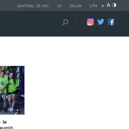
SANTORAL DE HOY:
UF:
DÓLAR:
UTM:
 la
reunió