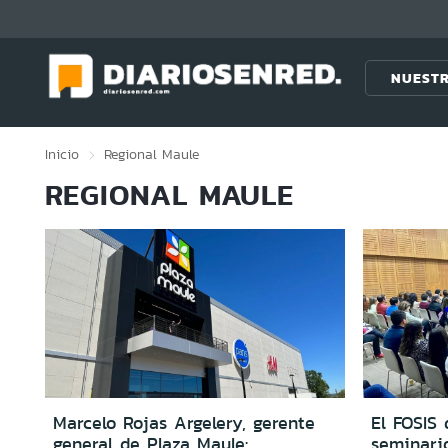
Click acá para ir directamente al contenido
NUESTR
Inicio
Regional
Maule
REGIONAL MAULE
Marcelo Rojas Argelery, gerente
El FOSIS 
general de Plaza Maule:
seminari