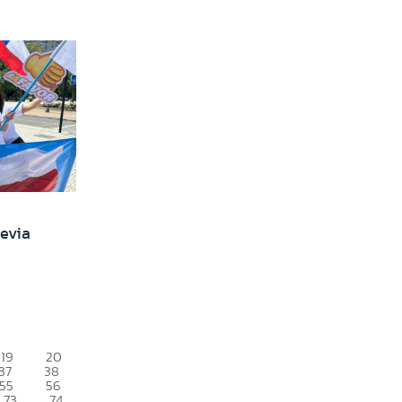
Hevia
19
20
37
38
55
56
73
74