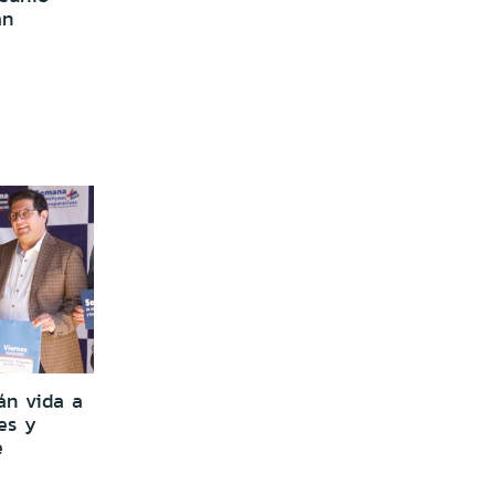
an
án vida a
es y
e