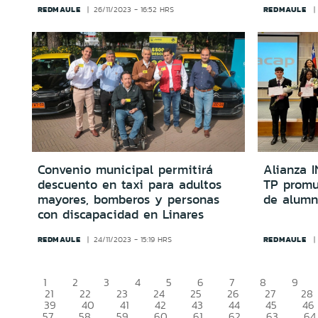
REDMAULE
REDMAULE
26/11/2023 - 16:52 HRS
Convenio municipal permitirá
Alianza 
descuento en taxi para adultos
TP promu
mayores, bomberos y personas
de alumn
con discapacidad en Linares
REDMAULE
REDMAULE
24/11/2023 - 15:19 HRS
1
2
3
4
5
6
7
8
9
21
22
23
24
25
26
27
28
39
40
41
42
43
44
45
46
57
58
59
60
61
62
63
64