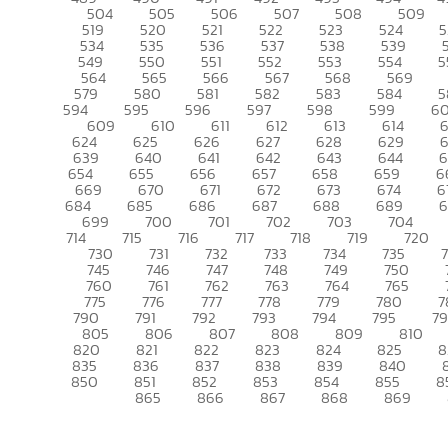
504
505
506
507
508
509
519
520
521
522
523
524
5
534
535
536
537
538
539
549
550
551
552
553
554
5
564
565
566
567
568
569
579
580
581
582
583
584
5
594
595
596
597
598
599
6
609
610
611
612
613
614
6
624
625
626
627
628
629
639
640
641
642
643
644
6
654
655
656
657
658
659
6
669
670
671
672
673
674
6
684
685
686
687
688
689
699
700
701
702
703
704
714
715
716
717
718
719
720
730
731
732
733
734
735
745
746
747
748
749
750
760
761
762
763
764
765
775
776
777
778
779
780
7
790
791
792
793
794
795
7
805
806
807
808
809
810
820
821
822
823
824
825
8
835
836
837
838
839
840
850
851
852
853
854
855
8
865
866
867
868
869