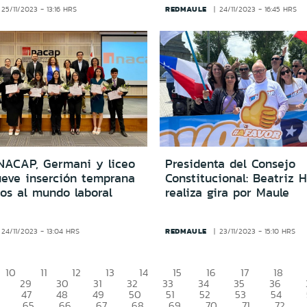
REDMAULE
25/11/2023 - 13:16 HRS
24/11/2023 - 16:45 HRS
INACAP, Germani y liceo
Presidenta del Consejo
eve inserción temprana
Constitucional: Beatriz 
os al mundo laboral
realiza gira por Maule
REDMAULE
24/11/2023 - 13:04 HRS
23/11/2023 - 15:10 HRS
10
11
12
13
14
15
16
17
18
29
30
31
32
33
34
35
36
47
48
49
50
51
52
53
54
65
66
67
68
69
70
71
72