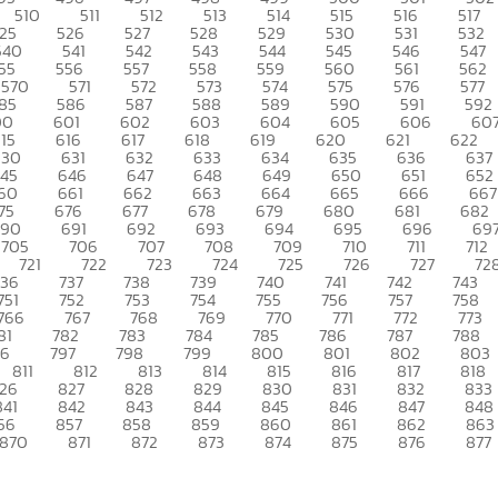
510
511
512
513
514
515
516
517
25
526
527
528
529
530
531
532
540
541
542
543
544
545
546
547
55
556
557
558
559
560
561
562
570
571
572
573
574
575
576
577
85
586
587
588
589
590
591
592
00
601
602
603
604
605
606
60
15
616
617
618
619
620
621
622
630
631
632
633
634
635
636
637
45
646
647
648
649
650
651
652
60
661
662
663
664
665
666
667
75
676
677
678
679
680
681
682
690
691
692
693
694
695
696
69
705
706
707
708
709
710
711
712
721
722
723
724
725
726
727
72
736
737
738
739
740
741
742
743
751
752
753
754
755
756
757
758
766
767
768
769
770
771
772
773
81
782
783
784
785
786
787
788
96
797
798
799
800
801
802
803
811
812
813
814
815
816
817
818
26
827
828
829
830
831
832
833
841
842
843
844
845
846
847
848
56
857
858
859
860
861
862
863
870
871
872
873
874
875
876
877