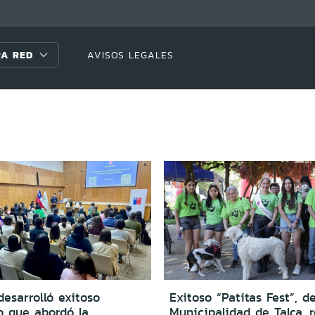
A RED
AVISOS LEGALES
desarrolló exitoso
Exitoso “Patitas Fest”, de
o que abordó la
Municipalidad de Talca, 