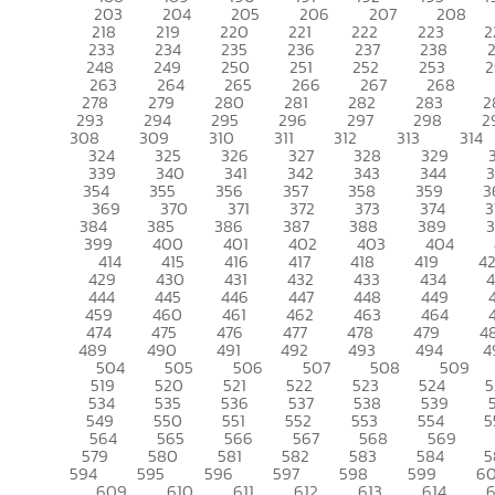
203
204
205
206
207
208
218
219
220
221
222
223
2
233
234
235
236
237
238
248
249
250
251
252
253
2
263
264
265
266
267
268
278
279
280
281
282
283
2
293
294
295
296
297
298
2
308
309
310
311
312
313
314
324
325
326
327
328
329
339
340
341
342
343
344
354
355
356
357
358
359
3
369
370
371
372
373
374
3
384
385
386
387
388
389
399
400
401
402
403
404
414
415
416
417
418
419
4
429
430
431
432
433
434
444
445
446
447
448
449
459
460
461
462
463
464
474
475
476
477
478
479
4
489
490
491
492
493
494
4
504
505
506
507
508
509
519
520
521
522
523
524
5
534
535
536
537
538
539
549
550
551
552
553
554
5
564
565
566
567
568
569
579
580
581
582
583
584
5
594
595
596
597
598
599
6
609
610
611
612
613
614
6