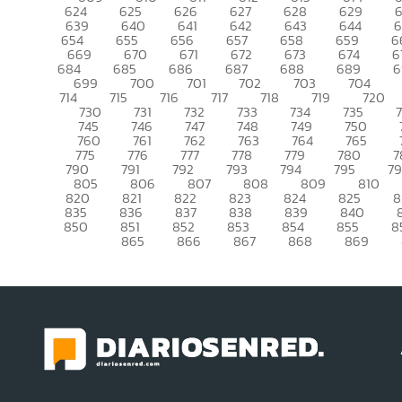
624
625
626
627
628
629
639
640
641
642
643
644
6
654
655
656
657
658
659
6
669
670
671
672
673
674
6
684
685
686
687
688
689
6
699
700
701
702
703
704
714
715
716
717
718
719
720
730
731
732
733
734
735
745
746
747
748
749
750
760
761
762
763
764
765
775
776
777
778
779
780
7
790
791
792
793
794
795
7
805
806
807
808
809
810
820
821
822
823
824
825
8
835
836
837
838
839
840
850
851
852
853
854
855
8
865
866
867
868
869