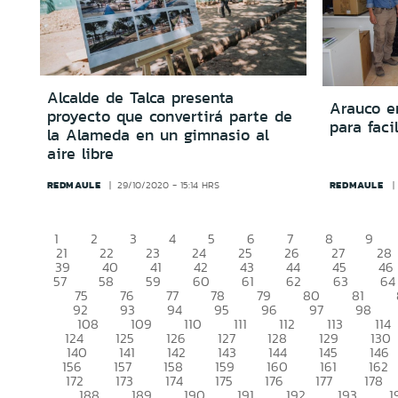
Alcalde de Talca presenta
Arauco e
proyecto que convertirá parte de
para facil
la Alameda en un gimnasio al
aire libre
REDMAULE
REDMAULE
29/10/2020 - 15:14 HRS
1
2
3
4
5
6
7
8
9
21
22
23
24
25
26
27
28
39
40
41
42
43
44
45
46
57
58
59
60
61
62
63
64
75
76
77
78
79
80
81
92
93
94
95
96
97
98
108
109
110
111
112
113
114
124
125
126
127
128
129
130
140
141
142
143
144
145
146
156
157
158
159
160
161
162
172
173
174
175
176
177
178
188
189
190
191
192
193
1