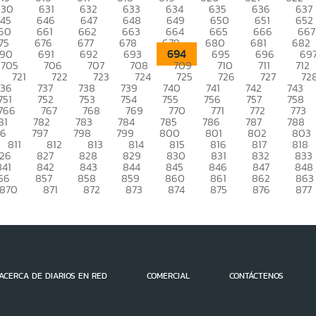
630
631
632
633
634
635
636
637
45
646
647
648
649
650
651
652
60
661
662
663
664
665
666
667
75
676
677
678
679
680
681
682
694
90
691
692
693
695
696
69
705
706
707
708
709
710
711
712
721
722
723
724
725
726
727
72
736
737
738
739
740
741
742
743
751
752
753
754
755
756
757
758
766
767
768
769
770
771
772
773
81
782
783
784
785
786
787
788
96
797
798
799
800
801
802
803
811
812
813
814
815
816
817
818
26
827
828
829
830
831
832
833
841
842
843
844
845
846
847
848
56
857
858
859
860
861
862
863
870
871
872
873
874
875
876
877
ACERCA DE DIARIOS EN RED
COMERCIAL
CONTÁCTENOS