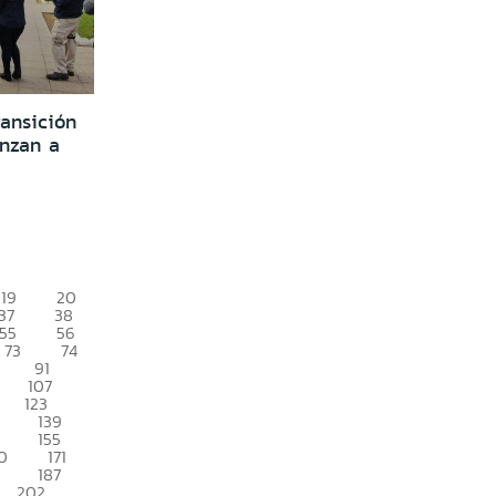
ransición
nzan a
19
20
37
38
55
56
73
74
91
107
123
139
155
0
171
187
202