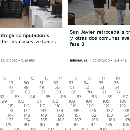
San Javier retrocede a t
ntrega computadores
y otras dos comunas ava
itar las clases virtuales
fase 3
REDMAULE
29/10/2020 - 12:28 HRS
29/10/2020 - 12:13 HRS
10
11
12
13
14
15
16
17
18
29
30
31
32
33
34
35
36
47
48
49
50
51
52
53
54
65
66
67
68
69
70
71
72
82
83
84
85
86
87
88
89
90
99
100
101
102
103
104
105
106
115
116
117
118
119
120
121
122
131
132
133
134
135
136
137
138
147
148
149
150
151
152
153
154
163
164
165
166
167
168
169
17
179
180
181
182
183
184
185
186
94
195
196
197
198
199
200
201