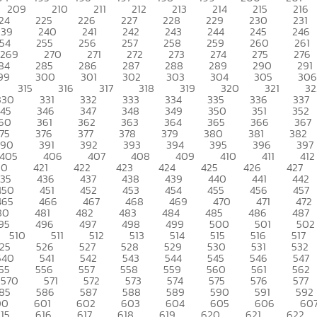
209
210
211
212
213
214
215
216
24
225
226
227
228
229
230
231
239
240
241
242
243
244
245
246
54
255
256
257
258
259
260
261
269
270
271
272
273
274
275
276
84
285
286
287
288
289
290
291
99
300
301
302
303
304
305
306
315
316
317
318
319
320
321
32
330
331
332
333
334
335
336
337
345
346
347
348
349
350
351
352
60
361
362
363
364
365
366
367
75
376
377
378
379
380
381
382
390
391
392
393
394
395
396
397
405
406
407
408
409
410
411
412
20
421
422
423
424
425
426
427
435
436
437
438
439
440
441
442
450
451
452
453
454
455
456
457
465
466
467
468
469
470
471
472
80
481
482
483
484
485
486
487
95
496
497
498
499
500
501
502
510
511
512
513
514
515
516
517
25
526
527
528
529
530
531
532
540
541
542
543
544
545
546
547
55
556
557
558
559
560
561
562
570
571
572
573
574
575
576
577
85
586
587
588
589
590
591
592
00
601
602
603
604
605
606
60
15
616
617
618
619
620
621
622