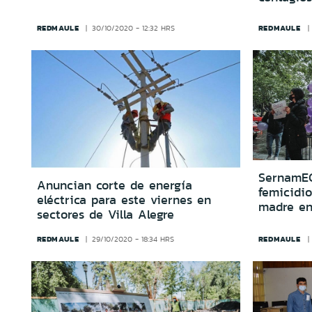
REDMAULE
REDMAULE
30/10/2020 - 12:32 HRS
SernamEG
Anuncian corte de energía
femicidio
eléctrica para este viernes en
madre en
sectores de Villa Alegre
REDMAULE
REDMAULE
29/10/2020 - 18:34 HRS