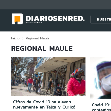
Click acá para ir directamente al contenido
NUESTR
Inicio
Regional
Maule
REGIONAL MAULE
Cifras de Covid-19 se elevan
Covid-19:
nuevamente en Talca y Curicó
contagios