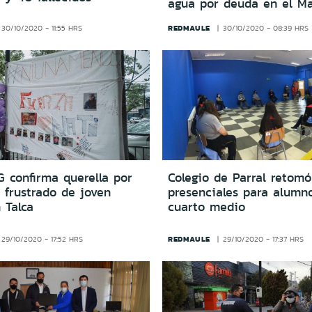
agua por deuda en el Ma
REDMAULE
30/10/2020 - 11:55 HRS
30/10/2020 - 08:39 HRS
 confirma querella por
Colegio de Parral retomó
 frustrado de joven
presenciales para alumn
 Talca
cuarto medio
REDMAULE
29/10/2020 - 17:52 HRS
29/10/2020 - 17:37 HRS