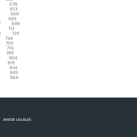
638
653
668
683
7
698
713
8
729
744
759
774
789
804
819
834
849
864
AVISOS LEGALES