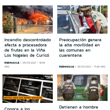
Incendio descontrolado
Preocupación genera
afecta a procesadora
la alta movilidad en
de frutas en la Viña
las comunas en
Los Nogales de Curicó
cuarentena
REDMAULE
05/01/2021 - 18:36
REDMAULE
HRS
05/01/2021 - 17:49 HRS
Detienen a hombre
Conoce a los