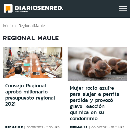
Click acá para ir directamente al contenido
Inicio
Regional
Maule
REGIONAL MAULE
Consejo Regional
Mujer roció azufre
aprobó millonario
para alejar a perrita
presupuesto regional
perdida y provocó
2021
grave reacción
química en su
condominio
REDMAULE
REDMAULE
06/01/2021 - 11:06 HRS
06/01/2021 - 10:41 HRS