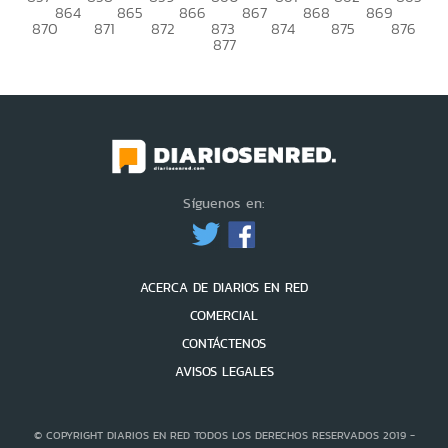
864
865
866
867
868
869
870
871
872
873
874
875
876
877
Síguenos en:
ACERCA DE DIARIOS EN RED
COMERCIAL
CONTÁCTENOS
AVISOS LEGALES
© COPYRIGHT DIARIOS EN RED TODOS LOS DERECHOS RESERVADOS 2019 -