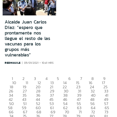
Alcalde Juan Carlos
Díaz: “espero que
prontamente nos
llegue el resto de las
vacunas para los
grupos más
vulnerables”
REDMAULE
05/01/2021 - 10:41 HRS
1
2
3
4
5
6
7
8
9
10
11
12
13
14
15
16
17
18
19
20
21
22
23
24
25
26
27
28
29
30
31
32
33
34
35
36
37
38
39
40
41
42
43
44
45
46
47
48
49
50
51
52
53
54
55
56
57
58
59
60
61
62
63
64
65
66
67
68
69
70
71
72
73
74
75
76
77
78
79
80
81