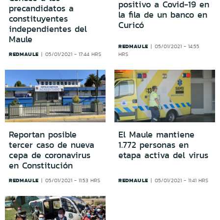
positivo a Covid-19 en
precandidatos a
la fila de un banco en
constituyentes
Curicó
independientes del
Maule
REDMAULE
05/01/2021 - 14:55
REDMAULE
05/01/2021 - 17:44 HRS
HRS
Reportan posible
El Maule mantiene
tercer caso de nueva
1.772 personas en
cepa de coronavirus
etapa activa del virus
en Constitución
REDMAULE
REDMAULE
05/01/2021 - 11:53 HRS
05/01/2021 - 11:41 HRS