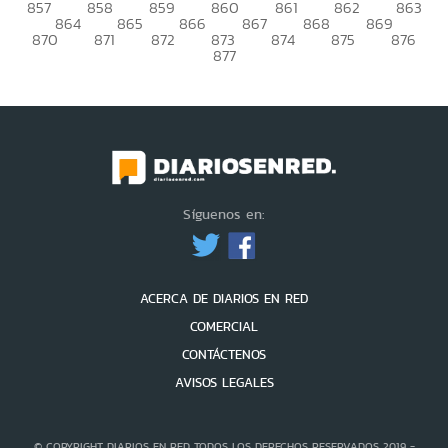
857
858
859
860
861
862
863
864
865
866
867
868
869
870
871
872
873
874
875
876
877
Síguenos en:
ACERCA DE DIARIOS EN RED
COMERCIAL
CONTÁCTENOS
AVISOS LEGALES
© COPYRIGHT DIARIOS EN RED TODOS LOS DERECHOS RESERVADOS 2019 -