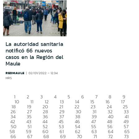
La autoridad sanitaria
notificó 66 nuevos
casos en la Región del
Maule
REDMAULE
02/01/2022 - 12:34
HRS
1
2
3
4
5
6
7
8
9
10
11
12
13
14
15
16
17
18
19
20
21
22
23
24
25
26
27
28
29
30
31
32
33
34
35
36
37
38
39
40
41
42
43
44
45
46
47
48
49
50
51
52
53
54
55
56
57
58
59
60
61
62
63
64
65
66
67
68
69
70
71
72
73