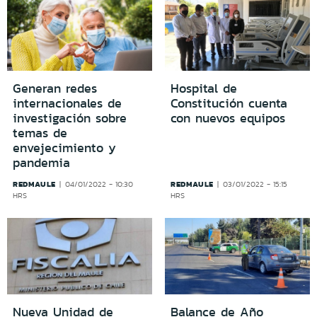
Generan redes
Hospital de
internacionales de
Constitución cuenta
investigación sobre
con nuevos equipos
temas de
envejecimiento y
pandemia
REDMAULE
REDMAULE
04/01/2022 - 10:30
03/01/2022 - 15:15
HRS
HRS
Nueva Unidad de
Balance de Año