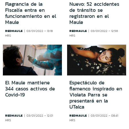
Flagrancia de la
Nuevo: 52 accidentes
Fiscalía entra en
de tránsito se
funcionamiento en el
registraron en el
Maule
Maule
REDMAULE
REDMAULE
03/01/2022 - 13:18
03/01/2022 - 12:58
HRS
HRS
El Maule mantiene
Espectáculo de
344 casos activos de
flamenco inspirado en
Covid-19
Violeta Parra se
presentará en la
UTalca
REDMAULE
REDMAULE
03/01/2022 - 12:01
03/01/2022 - 08:41
HRS
HRS