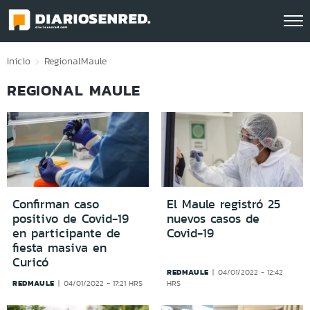
Click acá para ir directamente al contenido
Inicio
Regional
Maule
REGIONAL MAULE
Confirman caso
El Maule registró 25
positivo de Covid-19
nuevos casos de
en participante de
Covid-19
fiesta masiva en
Curicó
REDMAULE
04/01/2022 - 12:42
REDMAULE
04/01/2022 - 17:21 HRS
HRS