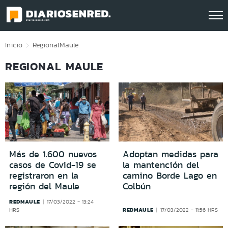
Click acá para ir directamente al contenido
Inicio
Regional
Maule
REGIONAL MAULE
Más de 1.600 nuevos
Adoptan medidas para
casos de Covid-19 se
la mantención del
registraron en la
camino Borde Lago en
región del Maule
Colbún
REDMAULE
17/03/2022 - 13:24
REDMAULE
HRS
17/03/2022 - 11:56 HRS