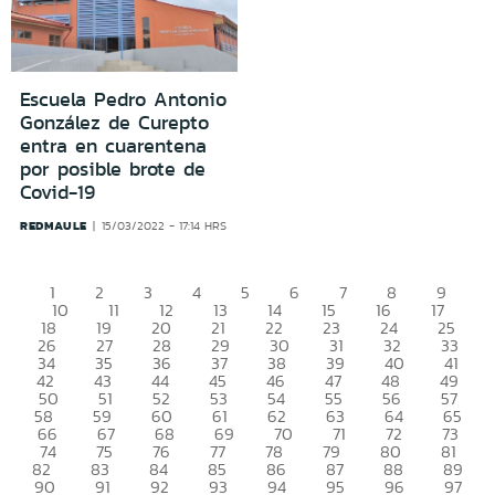
Escuela Pedro Antonio
González de Curepto
entra en cuarentena
por posible brote de
Covid-19
REDMAULE
15/03/2022 - 17:14 HRS
1
2
3
4
5
6
7
8
9
10
11
12
13
14
15
16
17
18
19
20
21
22
23
24
25
26
27
28
29
30
31
32
33
34
35
36
37
38
39
40
41
42
43
44
45
46
47
48
49
50
51
52
53
54
55
56
57
58
59
60
61
62
63
64
65
66
67
68
69
70
71
72
73
74
75
76
77
78
79
80
81
82
83
84
85
86
87
88
89
90
91
92
93
94
95
96
97