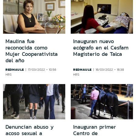
Maulina fue
Inauguran nuevo
reconocida como
ecógrafo en el Cesfam
Mujer Cooperativista
Magisterio de Talca
del año
REDMAULE
REDMAULE
17/03/2022 - 10:56
16/03/2022 - 16:38
HRS
HRS
Denuncian abuso y
Inauguran primer
acoso sexual a
Centro de