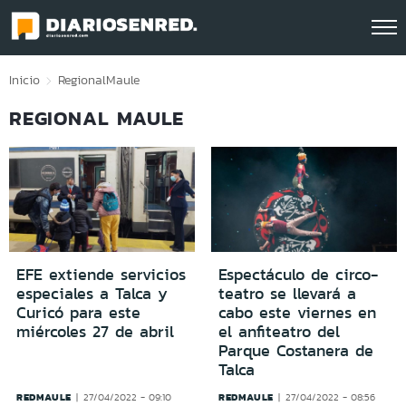
Click acá para ir directamente al contenido
Inicio
Regional
Maule
REGIONAL MAULE
EFE extiende servicios
Espectáculo de circo-
especiales a Talca y
teatro se llevará a
Curicó para este
cabo este viernes en
miércoles 27 de abril
el anfiteatro del
Parque Costanera de
Talca
REDMAULE
REDMAULE
27/04/2022 - 09:10
27/04/2022 - 08:56