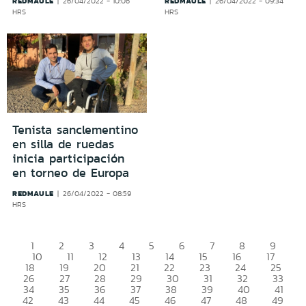
REDMAULE
REDMAULE
26/04/2022 - 10:06
26/04/2022 - 09:34
HRS
HRS
Tenista sanclementino
en silla de ruedas
inicia participación
en torneo de Europa
REDMAULE
26/04/2022 - 08:59
HRS
1
2
3
4
5
6
7
8
9
10
11
12
13
14
15
16
17
18
19
20
21
22
23
24
25
26
27
28
29
30
31
32
33
34
35
36
37
38
39
40
41
42
43
44
45
46
47
48
49