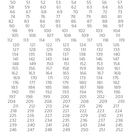
50
51
52
53
54
55
56
57
58
59
60
61
62
63
64
65
66
67
68
69
70
71
72
73
74
75
76
77
78
79
80
81
82
83
84
85
86
87
88
89
90
91
92
93
94
95
96
97
98
99
100
101
102
103
104
105
106
107
108
109
110
111
112
113
114
115
116
117
118
119
120
121
122
123
124
125
126
127
128
129
130
131
132
133
134
135
136
137
138
139
140
141
142
143
144
145
146
147
148
149
150
151
152
153
154
155
156
157
158
159
160
161
162
163
164
165
166
167
168
169
170
171
172
173
174
175
176
177
178
179
180
181
182
183
184
185
186
187
188
189
190
191
192
193
194
195
196
197
198
199
200
201
202
203
204
205
206
207
208
209
210
211
212
213
214
215
216
217
218
219
220
221
222
223
224
225
226
227
228
229
230
231
232
233
234
235
236
237
238
239
240
241
242
243
244
245
246
247
248
249
250
251
252