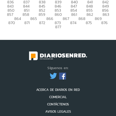
836
837
838
839
840
841
842
843
844
845
846
847
848
849
850
851
852
853
854
855
856
857
858
859
860
861
862
863
864
865
866
867
868
869
870
871
872
873
874
875
876
877
Síguenos en:
ACERCA DE DIARIOS EN RED
COMERCIAL
CONTÁCTENOS
AVISOS LEGALES