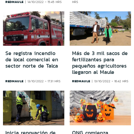
REDMAULE
14/10/2022 - 15:45 HRS
HRS
Se registra incendio
Más de 3 mil sacos de
de local comercial en
fertilizantes para
sector norte de Talca
pequeños agricultores
llegaron al Maule
REDMAULE
REDMAULE
13/10/2022 - 17:31 HRS
13/10/2022 - 16:42 HRS
Inicia renovación de
ONG comienza