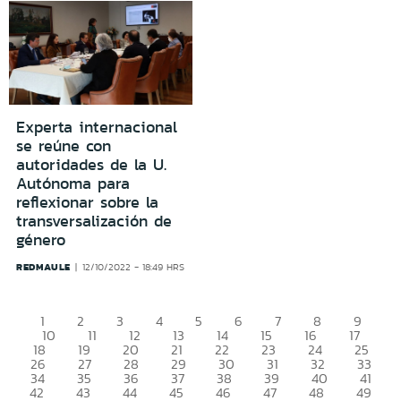
Experta internacional
se reúne con
autoridades de la U.
Autónoma para
reflexionar sobre la
transversalización de
género
REDMAULE
12/10/2022 - 18:49 HRS
1
2
3
4
5
6
7
8
9
10
11
12
13
14
15
16
17
18
19
20
21
22
23
24
25
26
27
28
29
30
31
32
33
34
35
36
37
38
39
40
41
42
43
44
45
46
47
48
49