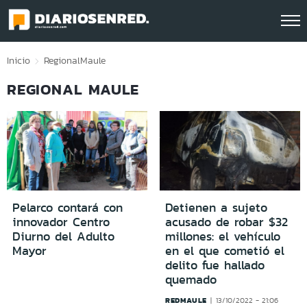
Click acá para ir directamente al contenido
Inicio
Regional
Maule
REGIONAL MAULE
Pelarco contará con
Detienen a sujeto
innovador Centro
acusado de robar $32
Diurno del Adulto
millones: el vehículo
Mayor
en el que cometió el
delito fue hallado
quemado
REDMAULE
13/10/2022 - 21:06