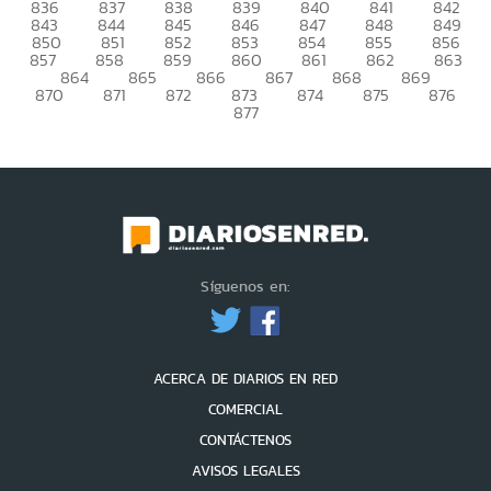
836
837
838
839
840
841
842
843
844
845
846
847
848
849
850
851
852
853
854
855
856
857
858
859
860
861
862
863
864
865
866
867
868
869
870
871
872
873
874
875
876
877
Síguenos en:
ACERCA DE DIARIOS EN RED
COMERCIAL
CONTÁCTENOS
AVISOS LEGALES