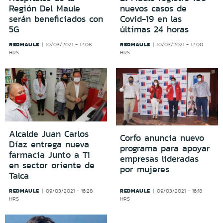
Región Del Maule
nuevos casos de
serán beneficiados con
Covid-19 en las
5G
últimas 24 horas
REDMAULE
REDMAULE
10/03/2021 - 12:08
10/03/2021 - 12:00
HRS
HRS
Alcalde Juan Carlos
Corfo anuncia nuevo
Díaz entrega nueva
programa para apoyar
farmacia Junto a Ti
empresas lideradas
en sector oriente de
por mujeres
Talca
REDMAULE
REDMAULE
09/03/2021 - 16:28
09/03/2021 - 16:18
HRS
HRS