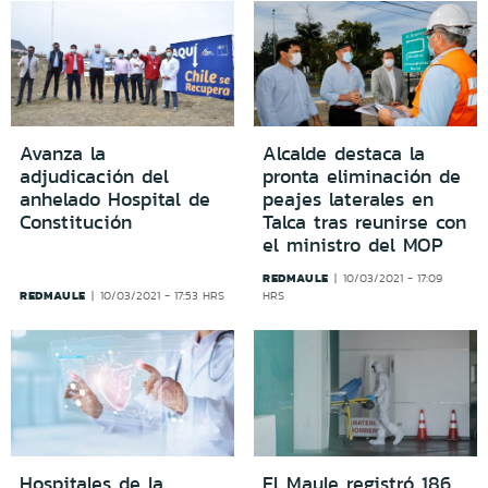
Avanza la
Alcalde destaca la
adjudicación del
pronta eliminación de
anhelado Hospital de
peajes laterales en
Constitución
Talca tras reunirse con
el ministro del MOP
REDMAULE
10/03/2021 - 17:09
REDMAULE
10/03/2021 - 17:53 HRS
HRS
Hospitales de la
El Maule registró 186