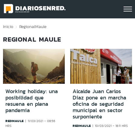
Click acá para ir directamente al contenido
Inicio
Regional
Maule
REGIONAL MAULE
Working holiday: una
Alcalde Juan Carlos
posibilidad que
Díaz pone en marcha
resuena en plena
oficina de seguridad
pandemia
municipal en sector
surponiente
REDMAULE
11/03/2021 - 08:56
REDMAULE
HRS
10/03/2021 - 18:11 HRS