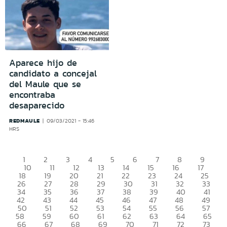
Aparece hijo de
candidato a concejal
del Maule que se
encontraba
desaparecido
REDMAULE
09/03/2021 - 15:46
HRS
1
2
3
4
5
6
7
8
9
10
11
12
13
14
15
16
17
18
19
20
21
22
23
24
25
26
27
28
29
30
31
32
33
34
35
36
37
38
39
40
41
42
43
44
45
46
47
48
49
50
51
52
53
54
55
56
57
58
59
60
61
62
63
64
65
66
67
68
69
70
71
72
73