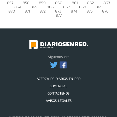
857
858
859
860
861
862
863
864
865
866
867
868
869
870
871
872
873
874
875
876
877
Síguenos en:
ACERCA DE DIARIOS EN RED
COMERCIAL
CONTÁCTENOS
AVISOS LEGALES