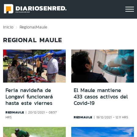
Click acá para ir directamente al contenido
Inicio
Regional
Maule
REGIONAL MAULE
Feria navideña de
El Maule mantiene
Longaví funcionará
433 casos activos del
hasta este viernes
Covid-19
REDMAULE
20/12/2021 - 08:57
REDMAULE
HRS
19/12/2021 - 12:11 HRS