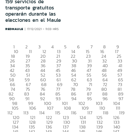
159 servicios de
transporte gratuitos
operarán durante las
elecciones en el Maule
REDMAULE
17/12/2021 - 11:03 HRS
1
2
3
4
5
6
7
8
9
10
11
12
13
14
15
16
17
18
19
20
21
22
23
24
25
26
27
28
29
30
31
32
33
34
35
36
37
38
39
40
41
42
43
44
45
46
47
48
49
50
51
52
53
54
55
56
57
58
59
60
61
62
63
64
65
66
67
68
69
70
71
72
73
74
75
76
77
78
79
80
81
82
83
84
85
86
87
88
89
90
91
92
93
94
95
96
97
98
99
100
101
102
103
104
105
106
107
108
109
110
111
112
113
114
115
116
117
118
119
120
121
122
123
124
125
126
127
128
129
130
131
132
133
134
135
136
137
138
139
140
141
142
143
144
145
146
147