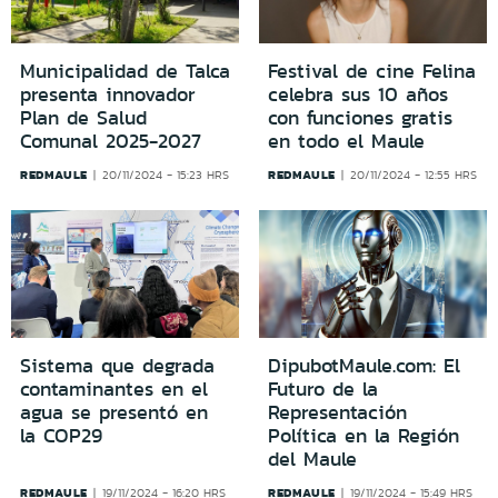
Municipalidad de Talca
Festival de cine Felina
presenta innovador
celebra sus 10 años
Plan de Salud
con funciones gratis
Comunal 2025-2027
en todo el Maule
REDMAULE
REDMAULE
20/11/2024 - 15:23 HRS
20/11/2024 - 12:55 HRS
Sistema que degrada
DipubotMaule.com: El
contaminantes en el
Futuro de la
agua se presentó en
Representación
la COP29
Política en la Región
del Maule
REDMAULE
REDMAULE
19/11/2024 - 16:20 HRS
19/11/2024 - 15:49 HRS