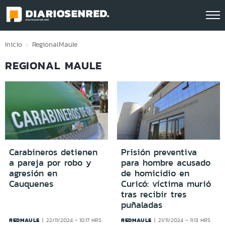
Click acá para ir directamente al contenido
Inicio
Regional
Maule
REGIONAL MAULE
Carabineros detienen
Prisión preventiva
a pareja por robo y
para hombre acusado
agresión en
de homicidio en
Cauquenes
Curicó: víctima murió
tras recibir tres
puñaladas
REDMAULE
REDMAULE
22/11/2024 - 10:17 HRS
21/11/2024 - 11:13 HRS