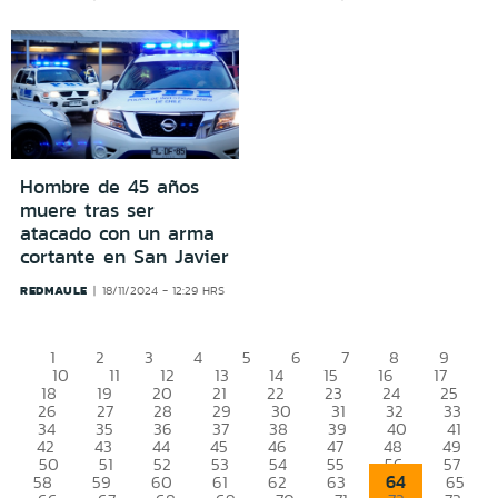
Hombre de 45 años
muere tras ser
atacado con un arma
cortante en San Javier
REDMAULE
18/11/2024 - 12:29 HRS
1
2
3
4
5
6
7
8
9
10
11
12
13
14
15
16
17
18
19
20
21
22
23
24
25
26
27
28
29
30
31
32
33
34
35
36
37
38
39
40
41
42
43
44
45
46
47
48
49
50
51
52
53
54
55
56
57
64
58
59
60
61
62
63
65