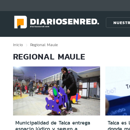
Click acá para ir directamente al contenido
NUESTR
Inicio
Regional
Maule
REGIONAL MAULE
Municipalidad de Talca entrega
Talca es 
espacio lúdico y seguro a
donde má