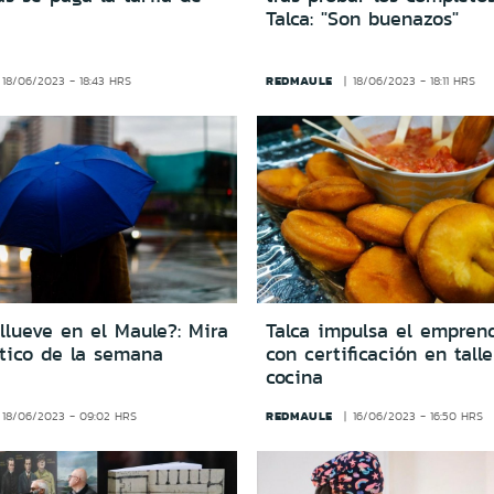
Talca: "Son buenazos"
REDMAULE
18/06/2023 - 18:43 HRS
18/06/2023 - 18:11 HRS
llueve en el Maule?: Mira
Talca impulsa el empren
stico de la semana
con certificación en tall
cocina
REDMAULE
18/06/2023 - 09:02 HRS
16/06/2023 - 16:50 HRS