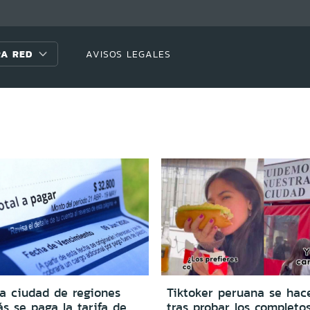
A RED
AVISOS LEGALES
la ciudad de regiones
Tiktoker peruana se hace
s se paga la tarifa de
tras probar los completo