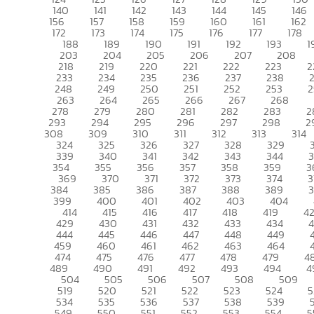
140
141
142
143
144
145
146
156
157
158
159
160
161
162
172
173
174
175
176
177
178
188
189
190
191
192
193
1
203
204
205
206
207
208
218
219
220
221
222
223
2
233
234
235
236
237
238
248
249
250
251
252
253
2
263
264
265
266
267
268
278
279
280
281
282
283
2
293
294
295
296
297
298
2
308
309
310
311
312
313
314
324
325
326
327
328
329
339
340
341
342
343
344
354
355
356
357
358
359
3
369
370
371
372
373
374
3
384
385
386
387
388
389
399
400
401
402
403
404
414
415
416
417
418
419
4
429
430
431
432
433
434
444
445
446
447
448
449
459
460
461
462
463
464
474
475
476
477
478
479
4
489
490
491
492
493
494
4
504
505
506
507
508
509
519
520
521
522
523
524
5
534
535
536
537
538
539
549
550
551
552
553
554
5