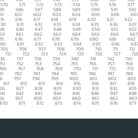
570
571
572
573
574
575
576
577
85
586
587
588
589
590
591
592
00
601
602
603
604
605
606
60
15
616
617
618
619
620
621
622
630
631
632
633
634
635
636
637
45
646
647
648
649
650
651
652
60
661
662
663
664
665
666
667
75
676
677
678
679
680
681
682
690
691
692
693
694
695
696
69
705
706
707
708
709
710
711
712
721
722
723
724
725
726
727
72
736
737
738
739
740
741
742
743
751
752
753
754
755
756
757
758
766
767
768
769
770
771
772
773
81
782
783
784
785
786
787
788
96
797
798
799
800
801
802
803
811
812
813
814
815
816
817
818
26
827
828
829
830
831
832
833
841
842
843
844
845
846
847
848
56
857
858
859
860
861
862
863
870
871
872
873
874
875
876
877