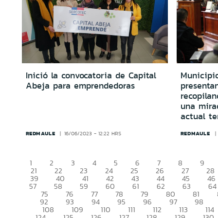
Inició la convocatoria de Capital
Municipi
Abeja para emprendedoras
presentan
recopilan
una mira
actual te
REDMAULE
REDMAULE
16/06/2023 - 12:22 HRS
1
2
3
4
5
6
7
8
9
21
22
23
24
25
26
27
28
39
40
41
42
43
44
45
46
57
58
59
60
61
62
63
64
75
76
77
78
79
80
81
92
93
94
95
96
97
98
108
109
110
111
112
113
114
124
125
126
127
128
129
130