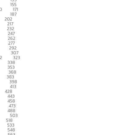
155
0
171
187
202
217
232
247
262
277
292
307
2
323
338
353
368
383
398
413
428
443
458
473
488
503
518
533
548
563