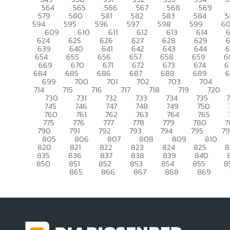
564
565
566
567
568
569
579
580
581
582
583
584
5
594
595
596
597
598
599
6
609
610
611
612
613
614
6
624
625
626
627
628
629
639
640
641
642
643
644
6
654
655
656
657
658
659
6
669
670
671
672
673
674
6
684
685
686
687
688
689
699
700
701
702
703
704
714
715
716
717
718
719
720
730
731
732
733
734
735
745
746
747
748
749
750
760
761
762
763
764
765
775
776
777
778
779
780
7
790
791
792
793
794
795
7
805
806
807
808
809
810
820
821
822
823
824
825
8
835
836
837
838
839
840
850
851
852
853
854
855
8
865
866
867
868
869