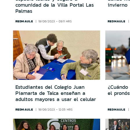
comunidad de la Villa Portal Las
invierno
Palmas
REDMAULE
REDMAULE
19/06/2023 - 09:11 HRS
Estudiantes del Colegio Juan
¿Cuándo 
Piamarta de Talca enseñan a
el pronó
adultos mayores a usar el celular
REDMAULE
REDMAULE
18/06/2023 - 12:05 HRS