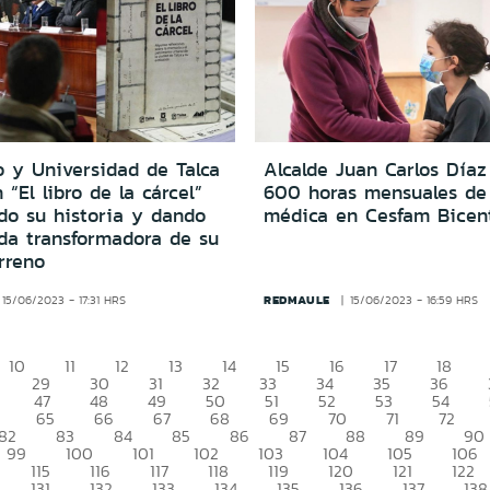
o y Universidad de Talca
Alcalde Juan Carlos Día
 “El libro de la cárcel”
600 horas mensuales de
do su historia y dando
médica en Cesfam Bicen
da transformadora de su
rreno
REDMAULE
15/06/2023 - 17:31 HRS
15/06/2023 - 16:59 HRS
10
11
12
13
14
15
16
17
18
29
30
31
32
33
34
35
36
47
48
49
50
51
52
53
54
65
66
67
68
69
70
71
72
82
83
84
85
86
87
88
89
90
99
100
101
102
103
104
105
106
115
116
117
118
119
120
121
122
131
132
133
134
135
136
137
138