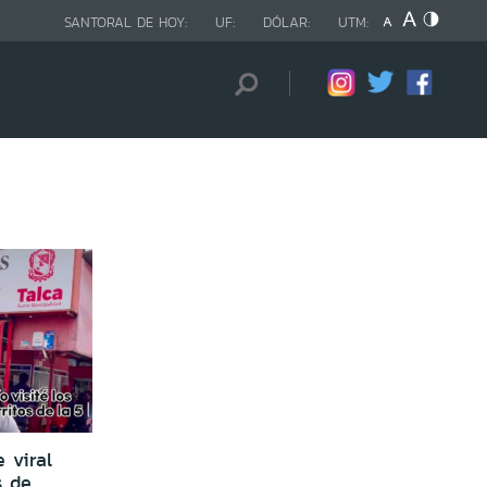
SANTORAL DE HOY:
UF:
DÓLAR:
UTM:
 viral
s de