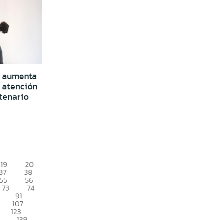
z aumenta
 atención
tenario
19
20
37
38
55
56
73
74
91
107
123
139