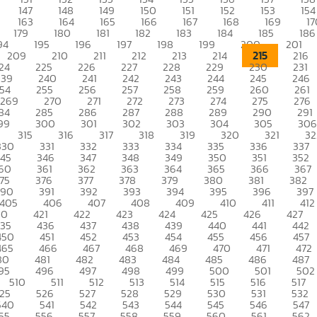
147
148
149
150
151
152
153
154
163
164
165
166
167
168
169
17
179
180
181
182
183
184
185
186
94
195
196
197
198
199
200
201
215
209
210
211
212
213
214
216
24
225
226
227
228
229
230
231
239
240
241
242
243
244
245
246
54
255
256
257
258
259
260
261
269
270
271
272
273
274
275
276
84
285
286
287
288
289
290
291
99
300
301
302
303
304
305
306
315
316
317
318
319
320
321
32
330
331
332
333
334
335
336
337
345
346
347
348
349
350
351
352
60
361
362
363
364
365
366
367
75
376
377
378
379
380
381
382
390
391
392
393
394
395
396
397
405
406
407
408
409
410
411
412
20
421
422
423
424
425
426
427
435
436
437
438
439
440
441
442
450
451
452
453
454
455
456
457
465
466
467
468
469
470
471
472
80
481
482
483
484
485
486
487
95
496
497
498
499
500
501
502
510
511
512
513
514
515
516
517
25
526
527
528
529
530
531
532
540
541
542
543
544
545
546
547
55
556
557
558
559
560
561
562