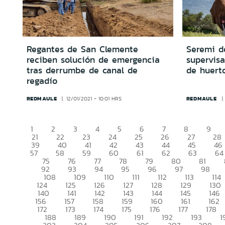
Regantes de San Clemente
Seremi de
reciben solución de emergencia
supervisa
tras derrumbe de canal de
de huert
regadío
REDMAULE
REDMAULE
12/01/2021 - 10:01 HRS
1
2
3
4
5
6
7
8
9
21
22
23
24
25
26
27
28
39
40
41
42
43
44
45
46
57
58
59
60
61
62
63
64
75
76
77
78
79
80
81
92
93
94
95
96
97
98
108
109
110
111
112
113
114
124
125
126
127
128
129
130
140
141
142
143
144
145
146
156
157
158
159
160
161
162
172
173
174
175
176
177
178
188
189
190
191
192
193
1