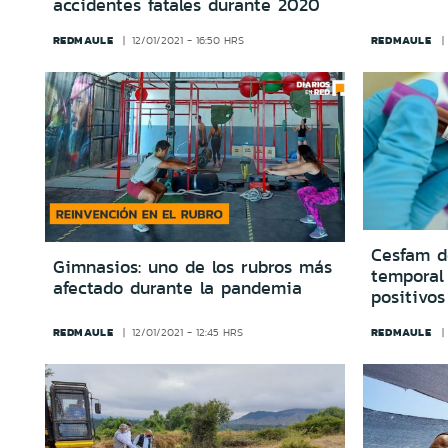
accidentes fatales durante 2020
REDMAULE
REDMAULE
12/01/2021 - 16:50 HRS
Cesfam d
Gimnasios: uno de los rubros más
temporal
afectado durante la pandemia
positivos
REDMAULE
REDMAULE
12/01/2021 - 12:45 HRS