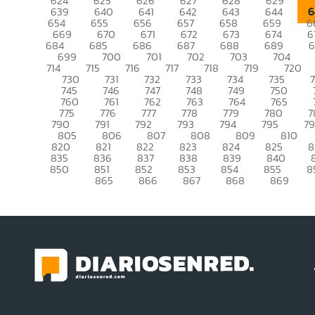
624
625
626
627
628
629
6
639
640
641
642
643
644
654
655
656
657
658
659
6
669
670
671
672
673
674
6
684
685
686
687
688
689
699
700
701
702
703
704
714
715
716
717
718
719
720
730
731
732
733
734
735
745
746
747
748
749
750
760
761
762
763
764
765
775
776
777
778
779
780
7
790
791
792
793
794
795
7
805
806
807
808
809
810
820
821
822
823
824
825
8
835
836
837
838
839
840
850
851
852
853
854
855
8
865
866
867
868
869