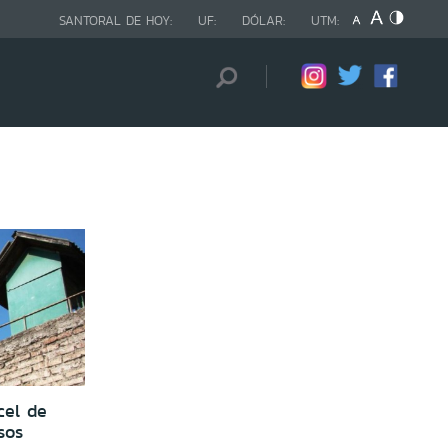
SANTORAL DE HOY:
UF:
DÓLAR:
UTM:
cel de
sos