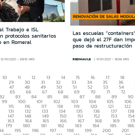
l Trabajo e ISL
Las escuelas “containers
n protocolos sanitarios
que dejó el 27F dan imp
o en Romeral
paso de restructuración
REDMAULE
12/01/2021 - 09:10 HRS
11/01/2021 - 18:39 HRS
10
11
12
13
14
15
16
17
18
29
30
31
32
33
34
35
36
47
48
49
50
51
52
53
54
65
66
67
68
69
70
71
72
82
83
84
85
86
87
88
89
90
99
100
101
102
103
104
105
106
115
116
117
118
119
120
121
122
131
132
133
134
135
136
137
138
147
148
149
150
151
152
153
154
163
164
165
166
167
168
169
17
179
180
181
182
183
184
185
186
94
195
196
197
198
199
200
201