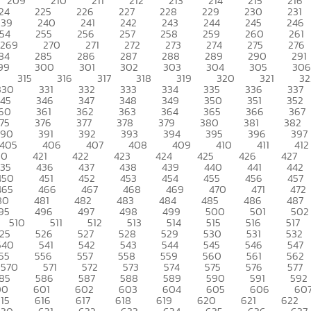
209
210
211
212
213
214
215
216
24
225
226
227
228
229
230
231
239
240
241
242
243
244
245
246
54
255
256
257
258
259
260
261
269
270
271
272
273
274
275
276
84
285
286
287
288
289
290
291
99
300
301
302
303
304
305
306
315
316
317
318
319
320
321
32
330
331
332
333
334
335
336
337
345
346
347
348
349
350
351
352
60
361
362
363
364
365
366
367
75
376
377
378
379
380
381
382
390
391
392
393
394
395
396
397
405
406
407
408
409
410
411
412
20
421
422
423
424
425
426
427
435
436
437
438
439
440
441
442
450
451
452
453
454
455
456
457
465
466
467
468
469
470
471
472
80
481
482
483
484
485
486
487
95
496
497
498
499
500
501
502
510
511
512
513
514
515
516
517
25
526
527
528
529
530
531
532
540
541
542
543
544
545
546
547
55
556
557
558
559
560
561
562
570
571
572
573
574
575
576
577
85
586
587
588
589
590
591
592
00
601
602
603
604
605
606
60
15
616
617
618
619
620
621
622