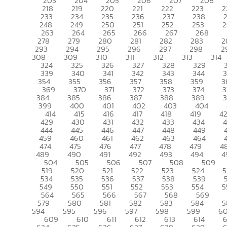
203
204
205
206
207
208
218
219
220
221
222
223
2
233
234
235
236
237
238
248
249
250
251
252
253
2
263
264
265
266
267
268
278
279
280
281
282
283
2
293
294
295
296
297
298
2
308
309
310
311
312
313
314
324
325
326
327
328
329
339
340
341
342
343
344
354
355
356
357
358
359
3
369
370
371
372
373
374
3
384
385
386
387
388
389
399
400
401
402
403
404
414
415
416
417
418
419
4
429
430
431
432
433
434
444
445
446
447
448
449
459
460
461
462
463
464
474
475
476
477
478
479
4
489
490
491
492
493
494
4
504
505
506
507
508
509
519
520
521
522
523
524
5
534
535
536
537
538
539
549
550
551
552
553
554
5
564
565
566
567
568
569
579
580
581
582
583
584
5
594
595
596
597
598
599
6
609
610
611
612
613
614
6