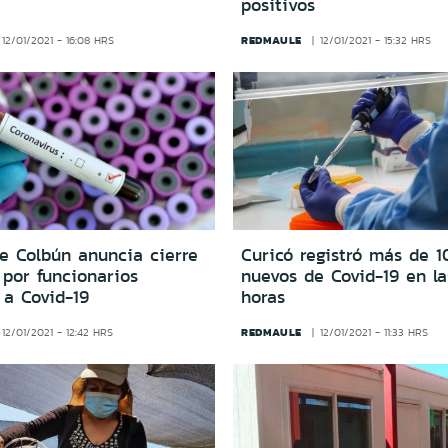
positivos
REDMAULE
12/01/2021 - 16:08 HRS
12/01/2021 - 15:32 HRS
e Colbún anuncia cierre
Curicó registró más de 1
 por funcionarios
nuevos de Covid-19 en la
 a Covid-19
horas
REDMAULE
12/01/2021 - 12:42 HRS
12/01/2021 - 11:33 HRS