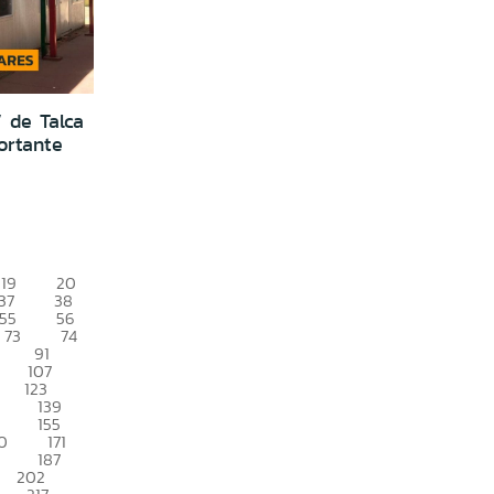
” de Talca
ortante
19
20
37
38
55
56
73
74
91
107
123
139
155
0
171
187
202