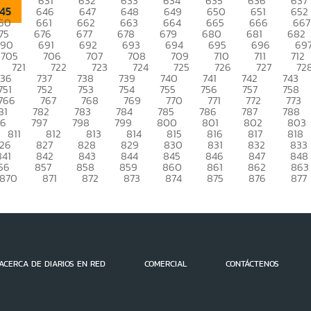
630
631
632
633
634
635
636
637
45
646
647
648
649
650
651
652
60
661
662
663
664
665
666
667
75
676
677
678
679
680
681
682
690
691
692
693
694
695
696
69
705
706
707
708
709
710
711
712
721
722
723
724
725
726
727
72
736
737
738
739
740
741
742
743
751
752
753
754
755
756
757
758
766
767
768
769
770
771
772
773
81
782
783
784
785
786
787
788
96
797
798
799
800
801
802
803
811
812
813
814
815
816
817
818
26
827
828
829
830
831
832
833
841
842
843
844
845
846
847
848
56
857
858
859
860
861
862
863
870
871
872
873
874
875
876
877
ACERCA DE DIARIOS EN RED
COMERCIAL
CONTÁCTENOS