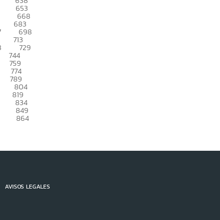
638
653
668
683
7
698
713
8
729
744
759
774
789
804
819
834
849
864
AVISOS LEGALES