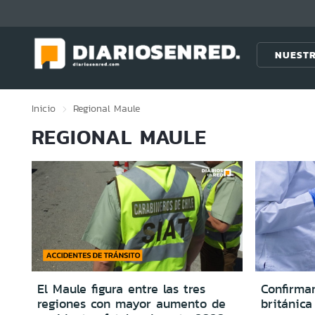
Click acá para ir directamente al contenido
NUESTR
Inicio
Regional
Maule
REGIONAL MAULE
El Maule figura entre las tres
Confirma
regiones con mayor aumento de
británica