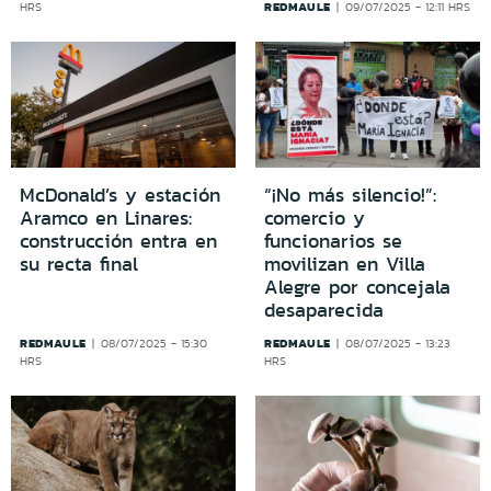
REDMAULE
HRS
09/07/2025 - 12:11 HRS
McDonald’s y estación
“¡No más silencio!”:
Aramco en Linares:
comercio y
construcción entra en
funcionarios se
su recta final
movilizan en Villa
Alegre por concejala
desaparecida
REDMAULE
REDMAULE
08/07/2025 - 15:30
08/07/2025 - 13:23
HRS
HRS