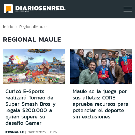
Click acá para ir directamente al contenido
Inicio
Regional
Maule
REGIONAL MAULE
Curicó E-Sports
Maule se la juega por
realizará Torneo de
sus atletas: CORE
Super Smash Bros y
aprueba recursos para
regala $200.000 a
potenciar el deporte
quien supere su
sin exclusiones
desafío Gamer
REDMAULE
09/07/2025 - 13:26