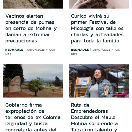
Vecinos alertan
Curicó vivirá su
presencia de pumas
primer Festival de
en cerro de Molina y
Micología con talleres,
llaman a extremar
charlas y actividades
precauciones
para toda la familia
REDMAULE
REDMAULE
08/07/2025 - 10:31
08/07/2025 - 10:17
HRS
HRS
Gobierno firma
Ruta de
expropiación de
Emprendedores
terrenos de ex Colonia
Descubre el Maule:
Dignidad y busca
Molina sorprende a
concretarla antes del
Talca con talento y