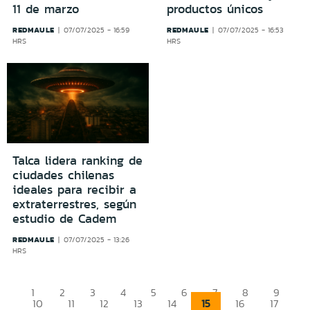
11 de marzo
productos únicos
REDMAULE
REDMAULE
07/07/2025 - 16:59
07/07/2025 - 16:53
HRS
HRS
Talca lidera ranking de
ciudades chilenas
ideales para recibir a
extraterrestres, según
estudio de Cadem
REDMAULE
07/07/2025 - 13:26
HRS
1
2
3
4
5
6
7
8
9
15
10
11
12
13
14
16
17