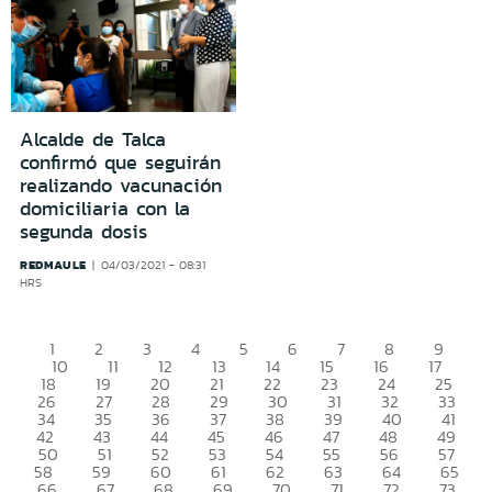
Alcalde de Talca
confirmó que seguirán
realizando vacunación
domiciliaria con la
segunda dosis
REDMAULE
04/03/2021 - 08:31
HRS
1
2
3
4
5
6
7
8
9
10
11
12
13
14
15
16
17
18
19
20
21
22
23
24
25
26
27
28
29
30
31
32
33
34
35
36
37
38
39
40
41
42
43
44
45
46
47
48
49
50
51
52
53
54
55
56
57
58
59
60
61
62
63
64
65
66
67
68
69
70
71
72
73