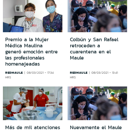
Premio a la Mujer
Colbún y San Rafael
Médica Maulina
retroceden a
generó emoción entre
cuarentena en el
las profesionales
Maule
homenajeadas
REDMAULE
REDMAULE
08/03/2021 - 17:34
08/03/2021 - 13:41
HRS
HRS
Más de mil atenciones
Nuevamente el Maule