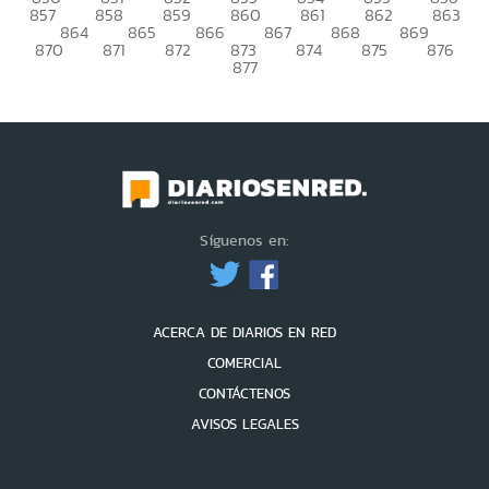
857
858
859
860
861
862
863
864
865
866
867
868
869
870
871
872
873
874
875
876
877
Síguenos en:
ACERCA DE DIARIOS EN RED
COMERCIAL
CONTÁCTENOS
AVISOS LEGALES