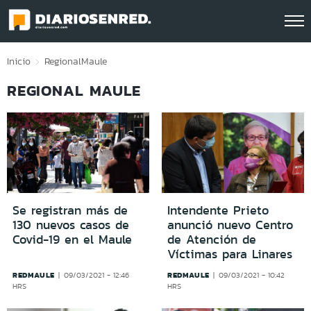
Click acá para ir directamente al contenido
Inicio
Regional
Maule
REGIONAL MAULE
Se registran más de
Intendente Prieto
130 nuevos casos de
anunció nuevo Centro
Covid-19 en el Maule
de Atención de
Víctimas para Linares
REDMAULE
REDMAULE
09/03/2021 - 12:46
09/03/2021 - 10:42
HRS
HRS