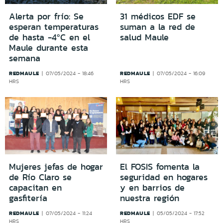
Alerta por frío: Se
31 médicos EDF se
esperan temperaturas
suman a la red de
de hasta -4ºC en el
salud Maule
Maule durante esta
semana
REDMAULE
REDMAULE
07/05/2024 - 18:46
07/05/2024 - 16:09
HRS
HRS
Mujeres jefas de hogar
El FOSIS fomenta la
de Río Claro se
seguridad en hogares
capacitan en
y en barrios de
gasfitería
nuestra región
REDMAULE
REDMAULE
07/05/2024 - 11:24
05/05/2024 - 17:52
HRS
HRS