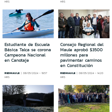
HRS
HRS
Estudiante de Escuela
Consejo Regional del
Básica Talca se corona
Maule aprobó $3500
Campeona Nacional
millones para
en Canotaje
pavimentar caminos
en Constitución
REDMAULE
REDMAULE
08/05/2024 - 19:57
08/05/2024 - 14:20
HRS
HRS