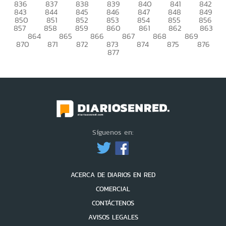
836
837
838
839
840
841
842
843
844
845
846
847
848
849
850
851
852
853
854
855
856
857
858
859
860
861
862
863
864
865
866
867
868
869
870
871
872
873
874
875
876
877
Síguenos en:
ACERCA DE DIARIOS EN RED
COMERCIAL
CONTÁCTENOS
AVISOS LEGALES