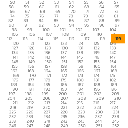
50
51
52
53
54
55
56
57
58
59
60
61
62
63
64
65
66
67
68
69
70
71
72
73
74
75
76
77
78
79
80
81
82
83
84
85
86
87
88
89
90
91
92
93
94
95
96
97
98
99
100
101
102
103
104
105
106
107
108
109
110
111
119
112
113
114
115
116
117
118
120
121
122
123
124
125
126
127
128
129
130
131
132
133
134
135
136
137
138
139
140
141
142
143
144
145
146
147
148
149
150
151
152
153
154
155
156
157
158
159
160
161
162
163
164
165
166
167
168
169
170
171
172
173
174
175
176
177
178
179
180
181
182
183
184
185
186
187
188
189
190
191
192
193
194
195
196
197
198
199
200
201
202
203
204
205
206
207
208
209
210
211
212
213
214
215
216
217
218
219
220
221
222
223
224
225
226
227
228
229
230
231
232
233
234
235
236
237
238
239
240
241
242
243
244
245
246
247
248
249
250
251
252