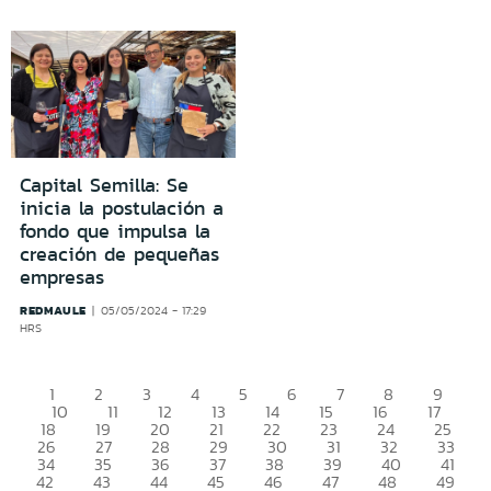
Capital Semilla: Se
inicia la postulación a
fondo que impulsa la
creación de pequeñas
empresas
REDMAULE
05/05/2024 - 17:29
HRS
1
2
3
4
5
6
7
8
9
10
11
12
13
14
15
16
17
18
19
20
21
22
23
24
25
26
27
28
29
30
31
32
33
34
35
36
37
38
39
40
41
42
43
44
45
46
47
48
49