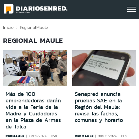
Click acá para ir directamente al contenido
Inicio
Regional
Maule
REGIONAL MAULE
Más de 100
Senapred anuncia
emprendedoras darán
pruebas SAE en la
vida a la Feria de la
Región del Maule:
Madre y Cuidadoras
revisa las fechas,
en la Plaza de Armas
comunas y horario
de Talca
REDMAULE
REDMAULE
10/05/2024 - 11:58
09/05/2024 - 10:15