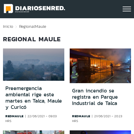
Click acá para ir directamente al contenido
Inicio
Regional
Maule
REGIONAL MAULE
Preemergencia
Gran incendio se
ambiental rige este
registra en Parque
martes en Talca, Maule
Industrial de Talca
y Curicó
REDMAULE
REDMAULE
22/06/2021 - 09:03
21/06/2021 - 20:23
HRS
HRS