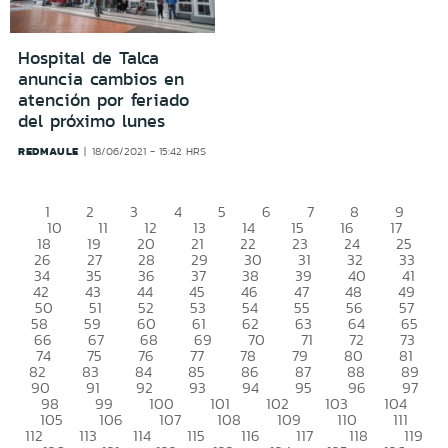
Hospital de Talca
anuncia cambios en
atención por feriado
del próximo lunes
REDMAULE
18/06/2021 - 15:42 HRS
1
2
3
4
5
6
7
8
9
10
11
12
13
14
15
16
17
18
19
20
21
22
23
24
25
26
27
28
29
30
31
32
33
34
35
36
37
38
39
40
41
42
43
44
45
46
47
48
49
50
51
52
53
54
55
56
57
58
59
60
61
62
63
64
65
66
67
68
69
70
71
72
73
74
75
76
77
78
79
80
81
82
83
84
85
86
87
88
89
90
91
92
93
94
95
96
97
98
99
100
101
102
103
104
105
106
107
108
109
110
111
112
113
114
115
116
117
118
119