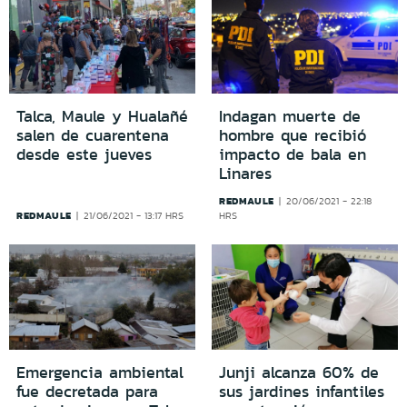
Talca, Maule y Hualañé
Indagan muerte de
salen de cuarentena
hombre que recibió
desde este jueves
impacto de bala en
Linares
REDMAULE
20/06/2021 - 22:18
REDMAULE
21/06/2021 - 13:17 HRS
HRS
Emergencia ambiental
Junji alcanza 60% de
fue decretada para
sus jardines infantiles