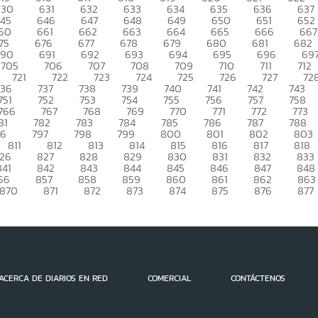
630
631
632
633
634
635
636
637
45
646
647
648
649
650
651
652
60
661
662
663
664
665
666
667
75
676
677
678
679
680
681
682
690
691
692
693
694
695
696
69
705
706
707
708
709
710
711
712
721
722
723
724
725
726
727
72
736
737
738
739
740
741
742
743
751
752
753
754
755
756
757
758
766
767
768
769
770
771
772
773
81
782
783
784
785
786
787
788
96
797
798
799
800
801
802
803
811
812
813
814
815
816
817
818
26
827
828
829
830
831
832
833
841
842
843
844
845
846
847
848
56
857
858
859
860
861
862
863
870
871
872
873
874
875
876
877
ACERCA DE DIARIOS EN RED
COMERCIAL
CONTÁCTENOS