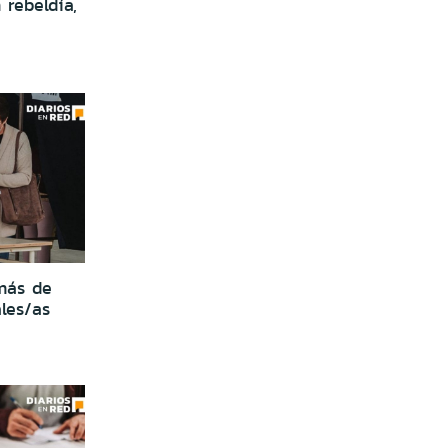
 rebeldía,
más de
les/as