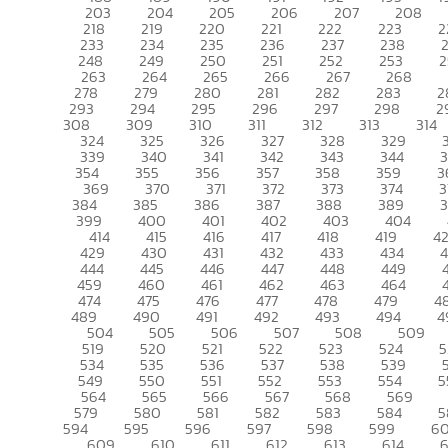
203
204
205
206
207
208
218
219
220
221
222
223
2
233
234
235
236
237
238
248
249
250
251
252
253
2
263
264
265
266
267
268
278
279
280
281
282
283
2
293
294
295
296
297
298
2
308
309
310
311
312
313
314
324
325
326
327
328
329
339
340
341
342
343
344
354
355
356
357
358
359
3
369
370
371
372
373
374
3
384
385
386
387
388
389
399
400
401
402
403
404
414
415
416
417
418
419
4
429
430
431
432
433
434
444
445
446
447
448
449
459
460
461
462
463
464
474
475
476
477
478
479
4
489
490
491
492
493
494
4
504
505
506
507
508
509
519
520
521
522
523
524
5
534
535
536
537
538
539
549
550
551
552
553
554
5
564
565
566
567
568
569
579
580
581
582
583
584
5
594
595
596
597
598
599
6
609
610
611
612
613
614
6