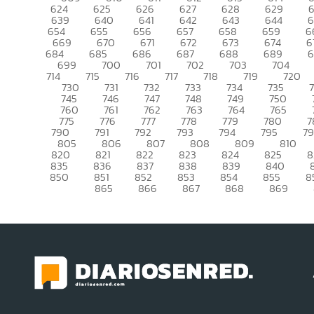
624
625
626
627
628
629
639
640
641
642
643
644
6
654
655
656
657
658
659
6
669
670
671
672
673
674
6
684
685
686
687
688
689
699
700
701
702
703
704
714
715
716
717
718
719
720
730
731
732
733
734
735
745
746
747
748
749
750
760
761
762
763
764
765
775
776
777
778
779
780
7
790
791
792
793
794
795
7
805
806
807
808
809
810
820
821
822
823
824
825
8
835
836
837
838
839
840
850
851
852
853
854
855
8
865
866
867
868
869