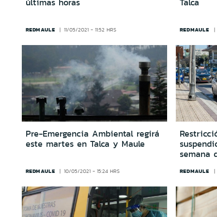
últimas horas
Talca
REDMAULE
REDMAULE
11/05/2021 - 11:52 HRS
Pre-Emergencia Ambiental regirá
Restricci
este martes en Talca y Maule
suspendi
semana d
REDMAULE
REDMAULE
10/05/2021 - 15:24 HRS