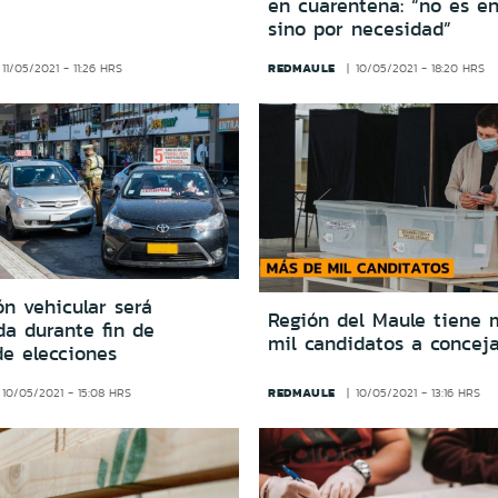
en cuarentena: “no es en
sino por necesidad”
REDMAULE
11/05/2021 - 11:26 HRS
10/05/2021 - 18:20 HRS
ón vehicular será
Región del Maule tiene 
da durante fin de
mil candidatos a conceja
e elecciones
REDMAULE
10/05/2021 - 15:08 HRS
10/05/2021 - 13:16 HRS