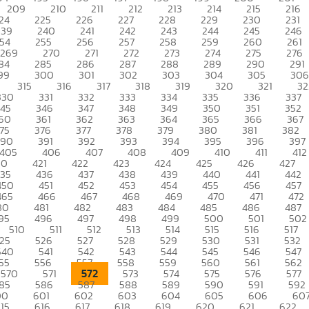
209
210
211
212
213
214
215
216
24
225
226
227
228
229
230
231
239
240
241
242
243
244
245
246
54
255
256
257
258
259
260
261
269
270
271
272
273
274
275
276
84
285
286
287
288
289
290
291
99
300
301
302
303
304
305
306
315
316
317
318
319
320
321
32
330
331
332
333
334
335
336
337
345
346
347
348
349
350
351
352
60
361
362
363
364
365
366
367
75
376
377
378
379
380
381
382
390
391
392
393
394
395
396
397
405
406
407
408
409
410
411
412
20
421
422
423
424
425
426
427
435
436
437
438
439
440
441
442
450
451
452
453
454
455
456
457
465
466
467
468
469
470
471
472
80
481
482
483
484
485
486
487
95
496
497
498
499
500
501
502
510
511
512
513
514
515
516
517
25
526
527
528
529
530
531
532
540
541
542
543
544
545
546
547
55
556
557
558
559
560
561
562
572
570
571
573
574
575
576
577
85
586
587
588
589
590
591
592
00
601
602
603
604
605
606
60
15
616
617
618
619
620
621
622