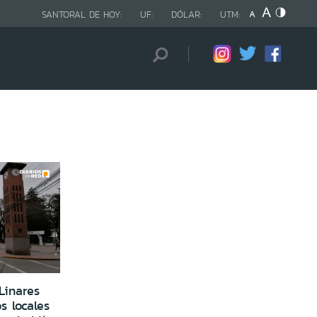
SANTORAL DE HOY:
UF:
DÓLAR:
UTM:
Linares
s locales