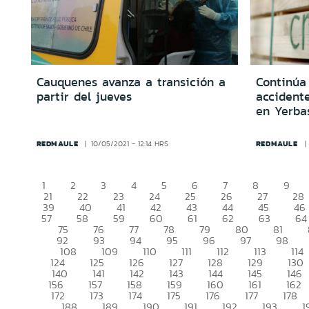
Cauquenes avanza a transición a
Continúa
partir del jueves
accident
en Yerba
REDMAULE
REDMAULE
10/05/2021 - 12:14 HRS
1
2
3
4
5
6
7
8
9
21
22
23
24
25
26
27
28
39
40
41
42
43
44
45
46
57
58
59
60
61
62
63
64
75
76
77
78
79
80
81
92
93
94
95
96
97
98
108
109
110
111
112
113
114
124
125
126
127
128
129
130
140
141
142
143
144
145
146
156
157
158
159
160
161
162
172
173
174
175
176
177
178
188
189
190
191
192
193
1