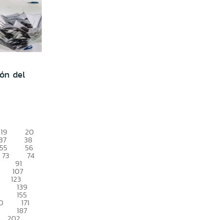
ión del
19
20
37
38
55
56
73
74
91
107
123
139
155
0
171
187
202