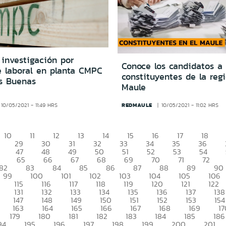
 investigación por
Conoce los candidatos a
e laboral en planta CMPC
constituyentes de la reg
s Buenas
Maule
REDMAULE
10/05/2021 - 11:49 HRS
10/05/2021 - 11:02 HRS
10
11
12
13
14
15
16
17
18
29
30
31
32
33
34
35
36
47
48
49
50
51
52
53
54
65
66
67
68
69
70
71
72
82
83
84
85
86
87
88
89
90
99
100
101
102
103
104
105
106
115
116
117
118
119
120
121
122
131
132
133
134
135
136
137
138
147
148
149
150
151
152
153
154
163
164
165
166
167
168
169
17
179
180
181
182
183
184
185
186
94
195
196
197
198
199
200
201