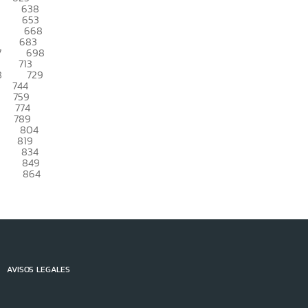
638
653
668
683
7
698
713
8
729
744
759
774
789
804
819
834
849
864
AVISOS LEGALES