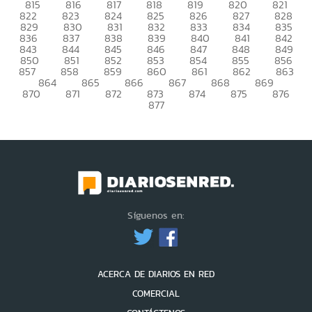
815
816
817
818
819
820
821
822
823
824
825
826
827
828
829
830
831
832
833
834
835
836
837
838
839
840
841
842
843
844
845
846
847
848
849
850
851
852
853
854
855
856
857
858
859
860
861
862
863
864
865
866
867
868
869
870
871
872
873
874
875
876
877
Síguenos en:
ACERCA DE DIARIOS EN RED
COMERCIAL