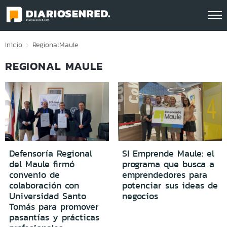
Click acá para ir directamente al contenido
Inicio
Regional
Maule
REGIONAL MAULE
Defensoría Regional
SI Emprende Maule: el
del Maule firmó
programa que busca a
convenio de
emprendedores para
colaboración con
potenciar sus ideas de
Universidad Santo
negocios
Tomás para promover
pasantías y prácticas