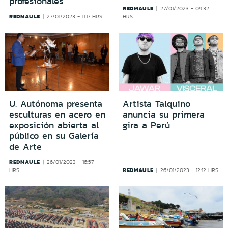
profesionales
REDMAULE
27/01/2023 - 09:32
REDMAULE
27/01/2023 - 11:17 HRS
HRS
U. Autónoma presenta
Artista Talquino
esculturas en acero en
anuncia su primera
exposición abierta al
gira a Perú
público en su Galería
de Arte
REDMAULE
26/01/2023 - 16:57
REDMAULE
HRS
26/01/2023 - 12:12 HRS