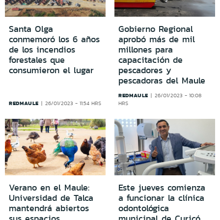
Santa Olga
Gobierno Regional
conmemoró los 6 años
aprobó más de mil
de los incendios
millones para
forestales que
capacitación de
consumieron el lugar
pescadores y
pescadoras del Maule
REDMAULE
26/01/2023 - 10:08
REDMAULE
26/01/2023 - 11:54 HRS
HRS
Verano en el Maule:
Este jueves comienza
Universidad de Talca
a funcionar la clínica
mantendrá abiertos
odontológica
sus espacios
municipal de Curicó