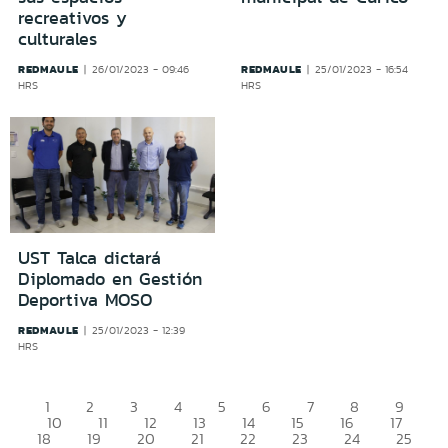
recreativos y
culturales
REDMAULE
REDMAULE
26/01/2023 - 09:46
25/01/2023 - 16:54
HRS
HRS
UST Talca dictará
Diplomado en Gestión
Deportiva MOSO
REDMAULE
25/01/2023 - 12:39
HRS
1
2
3
4
5
6
7
8
9
10
11
12
13
14
15
16
17
18
19
20
21
22
23
24
25