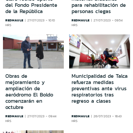
del Fondo Presidente
para rehabilitación de
de la República
personas ciegas
REDMAULE
REDMAULE
27/07/2023 - 10:10
27/07/2023 - 09:54
HRS
HRS
Obras de
Municipalidad de Talca
mejoramiento y
refuerza medidas
ampliación de
preventivas ante virus
aeródromo El Boldo
respiratorios tras
comenzarán en
regreso a clases
octubre
REDMAULE
REDMAULE
27/07/2023 - 09:44
26/07/2023 - 18:43
HRS
HRS