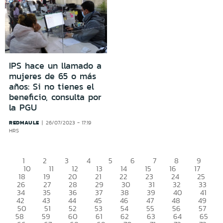
IPS hace un llamado a
mujeres de 65 o más
años: Si no tienes el
beneficio, consulta por
la PGU
REDMAULE
26/07/2023 - 17:19
HRS
1
2
3
4
5
6
7
8
9
10
11
12
13
14
15
16
17
18
19
20
21
22
23
24
25
26
27
28
29
30
31
32
33
34
35
36
37
38
39
40
41
42
43
44
45
46
47
48
49
50
51
52
53
54
55
56
57
58
59
60
61
62
63
64
65