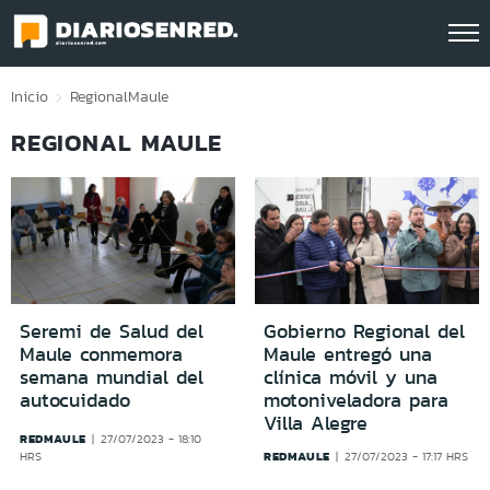
Click acá para ir directamente al contenido
Inicio
Regional
Maule
REGIONAL MAULE
Seremi de Salud del
Gobierno Regional del
Maule conmemora
Maule entregó una
semana mundial del
clínica móvil y una
autocuidado
motoniveladora para
Villa Alegre
REDMAULE
27/07/2023 - 18:10
REDMAULE
HRS
27/07/2023 - 17:17 HRS