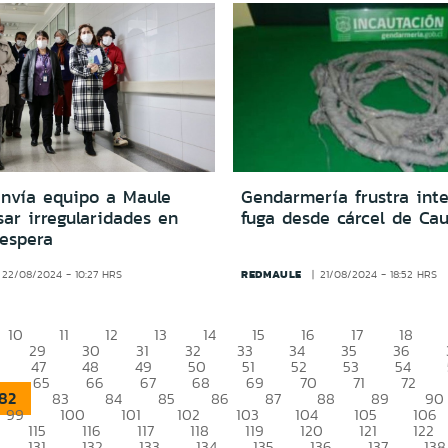
nvía equipo a Maule
Gendarmería frustra int
sar irregularidades en
fuga desde cárcel de Ca
 espera
REDMAULE
22/08/2024 - 10:27 HRS
21/08/2024 - 18:52 HRS
10
11
12
13
14
15
16
17
18
29
30
31
32
33
34
35
36
47
48
49
50
51
52
53
54
65
66
67
68
69
70
71
72
82
83
84
85
86
87
88
89
90
99
100
101
102
103
104
105
106
115
116
117
118
119
120
121
122
131
132
133
134
135
136
137
138