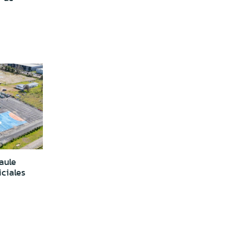
aule
iciales