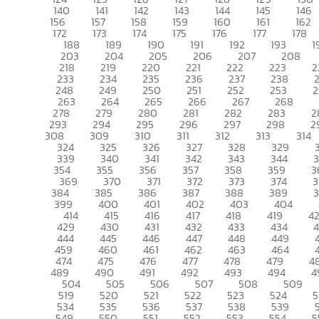
140
141
142
143
144
145
146
156
157
158
159
160
161
162
172
173
174
175
176
177
178
188
189
190
191
192
193
1
203
204
205
206
207
208
218
219
220
221
222
223
2
233
234
235
236
237
238
248
249
250
251
252
253
2
263
264
265
266
267
268
278
279
280
281
282
283
2
293
294
295
296
297
298
2
308
309
310
311
312
313
314
324
325
326
327
328
329
339
340
341
342
343
344
354
355
356
357
358
359
3
369
370
371
372
373
374
3
384
385
386
387
388
389
399
400
401
402
403
404
414
415
416
417
418
419
4
429
430
431
432
433
434
444
445
446
447
448
449
459
460
461
462
463
464
474
475
476
477
478
479
4
489
490
491
492
493
494
4
504
505
506
507
508
509
519
520
521
522
523
524
5
534
535
536
537
538
539
549
550
551
552
553
554
5