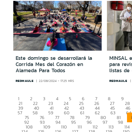
Este domingo se desarrollará la
MINSAL e
Corrida Mes del Corazón en
para revi
Alameda Para Todos
listas de
REDMAULE
REDMAULE
22/08/2024 - 17:25 HRS
1
2
3
4
5
6
7
8
9
21
22
23
24
25
26
27
28
39
40
41
42
43
44
45
46
57
58
59
60
61
62
63
64
75
76
77
78
79
80
81
92
93
94
95
96
97
98
108
109
110
111
112
113
114
124
125
126
127
128
129
130