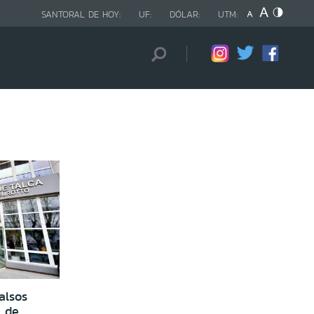
SANTORAL DE HOY:
UF:
DÓLAR:
UTM:
alsos
l de