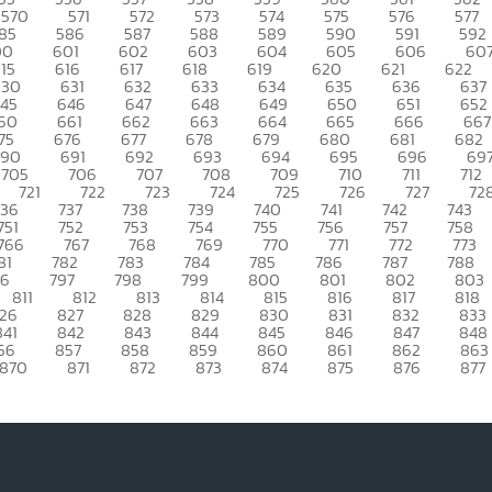
570
571
572
573
574
575
576
577
85
586
587
588
589
590
591
592
00
601
602
603
604
605
606
60
15
616
617
618
619
620
621
622
630
631
632
633
634
635
636
637
45
646
647
648
649
650
651
652
60
661
662
663
664
665
666
667
75
676
677
678
679
680
681
682
690
691
692
693
694
695
696
69
705
706
707
708
709
710
711
712
721
722
723
724
725
726
727
72
736
737
738
739
740
741
742
743
751
752
753
754
755
756
757
758
766
767
768
769
770
771
772
773
81
782
783
784
785
786
787
788
96
797
798
799
800
801
802
803
811
812
813
814
815
816
817
818
26
827
828
829
830
831
832
833
841
842
843
844
845
846
847
848
56
857
858
859
860
861
862
863
870
871
872
873
874
875
876
877