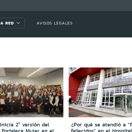
A RED
AVISOS LEGALES
inicia 2° versión del
¿Por qué se atendió a “f
 Fortalece Mujer en el
fallecidos” en el Hospita