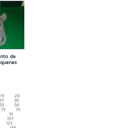
ento de
uquenes
19
20
37
38
55
56
73
74
91
107
123
139