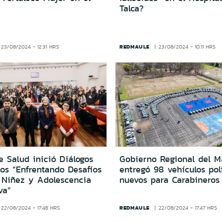
Talca?
REDMAULE
23/08/2024 - 12:31 HRS
23/08/2024 - 10:11 HRS
 Salud inició Diálogos
Gobierno Regional del M
os “Enfrentando Desafíos
entregó 98 vehículos pol
 Niñez y Adolescencia
nuevos para Carabineros
va”
REDMAULE
22/08/2024 - 17:48 HRS
22/08/2024 - 17:47 HRS