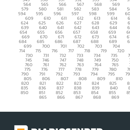
564
565
566
567
568
569
579
580
581
582
583
584
5
594
595
596
597
598
599
6
609
610
611
612
613
614
6
624
625
626
627
628
629
639
640
641
642
643
644
6
654
655
656
657
658
659
6
669
670
671
672
673
674
6
684
685
686
687
688
689
699
700
701
702
703
704
714
715
716
717
718
719
720
730
731
732
733
734
735
745
746
747
748
749
750
760
761
762
763
764
765
775
776
777
778
779
780
7
790
791
792
793
794
795
7
805
806
807
808
809
810
820
821
822
823
824
825
8
835
836
837
838
839
840
850
851
852
853
854
855
8
865
866
867
868
869