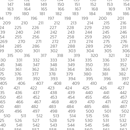
147
148
149
150
151
152
153
154
163
164
165
166
167
168
169
17
179
180
181
182
183
184
185
186
94
195
196
197
198
199
200
201
209
210
211
212
213
214
215
216
24
225
226
227
228
229
230
231
239
240
241
242
243
244
245
246
54
255
256
257
258
259
260
261
269
270
271
272
273
274
275
276
84
285
286
287
288
289
290
291
99
300
301
302
303
304
305
306
315
316
317
318
319
320
321
32
330
331
332
333
334
335
336
337
345
346
347
348
349
350
351
352
60
361
362
363
364
365
366
367
75
376
377
378
379
380
381
382
390
391
392
393
394
395
396
397
405
406
407
408
409
410
411
412
20
421
422
423
424
425
426
427
435
436
437
438
439
440
441
442
450
451
452
453
454
455
456
457
465
466
467
468
469
470
471
472
80
481
482
483
484
485
486
487
95
496
497
498
499
500
501
502
510
511
512
513
514
515
516
517
25
526
527
528
529
530
531
532
540
541
542
543
544
545
546
547
55
556
557
558
559
560
561
562