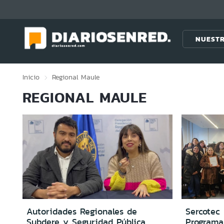
Click acá para ir directamente al contenido
NUESTR
Inicio
Regional
Maule
REGIONAL MAULE
Autoridades Regionales de
Sercotec 
Subdere y Seguridad Pública
Programa