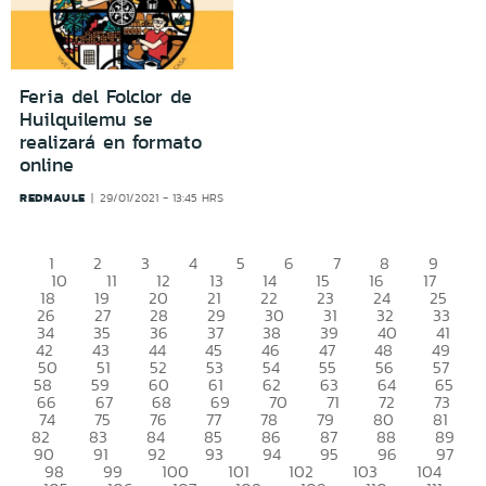
Feria del Folclor de
Huilquilemu se
realizará en formato
online
REDMAULE
29/01/2021 - 13:45 HRS
1
2
3
4
5
6
7
8
9
10
11
12
13
14
15
16
17
18
19
20
21
22
23
24
25
26
27
28
29
30
31
32
33
34
35
36
37
38
39
40
41
42
43
44
45
46
47
48
49
50
51
52
53
54
55
56
57
58
59
60
61
62
63
64
65
66
67
68
69
70
71
72
73
74
75
76
77
78
79
80
81
82
83
84
85
86
87
88
89
90
91
92
93
94
95
96
97
98
99
100
101
102
103
104