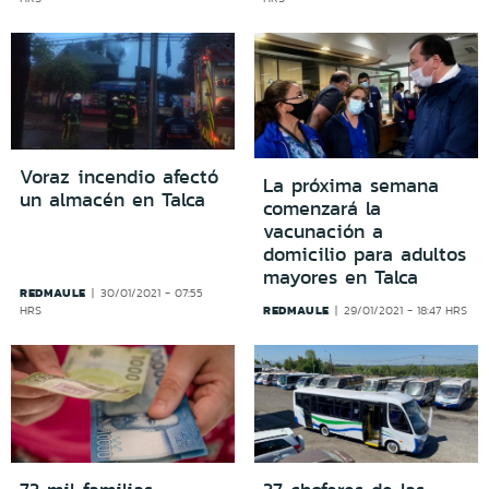
Voraz incendio afectó
La próxima semana
un almacén en Talca
comenzará la
vacunación a
domicilio para adultos
mayores en Talca
REDMAULE
30/01/2021 - 07:55
REDMAULE
HRS
29/01/2021 - 18:47 HRS