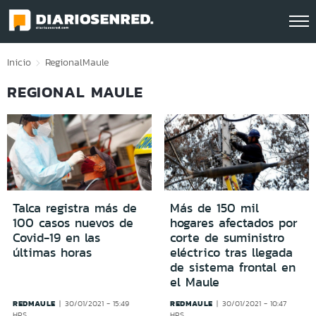
Click acá para ir directamente al contenido
Inicio
Regional
Maule
REGIONAL MAULE
Talca registra más de
Más de 150 mil
100 casos nuevos de
hogares afectados por
Covid-19 en las
corte de suministro
últimas horas
eléctrico tras llegada
de sistema frontal en
el Maule
REDMAULE
REDMAULE
30/01/2021 - 15:49
30/01/2021 - 10:47
HRS
HRS