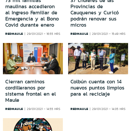
73 mil familias
37 choferes de las
maulinas accedieron
Provincias de
al Ingreso Familiar de
Cauquenes y Curicó
Emergencia y al Bono
podrán renovar sus
Covid durante enero
micros
REDMAULE
REDMAULE
29/01/2021 - 16:55 HRS
29/01/2021 - 15:49 HRS
Cierran caminos
Colbún cuenta con 14
cordilleranos por
nuevos puntos limpios
sistema frontal en el
para el reciclaje
Maule
REDMAULE
REDMAULE
29/01/2021 - 14:55 HRS
29/01/2021 - 14:35 HRS