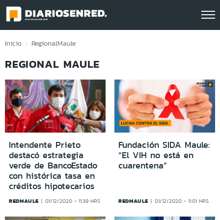
Click acá para ir directamente al contenido
Inicio
Regional
Maule
REGIONAL MAULE
Intendente Prieto
Fundación SIDA Maule:
destacó estrategia
“El VIH no está en
verde de BancoEstado
cuarentena”
con histórica tasa en
créditos hipotecarios
REDMAULE
REDMAULE
01/12/2020 - 11:39 HRS
01/12/2020 - 11:01 HRS