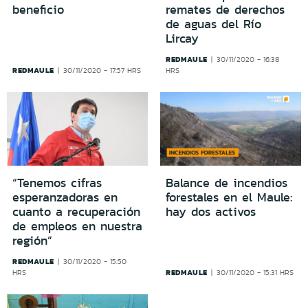
beneficio
remates de derechos
de aguas del Río
Lircay
REDMAULE
30/11/2020 - 16:38
REDMAULE
30/11/2020 - 17:57 HRS
HRS
“Tenemos cifras
Balance de incendios
esperanzadoras en
forestales en el Maule:
cuanto a recuperación
hay dos activos
de empleos en nuestra
región”
REDMAULE
30/11/2020 - 15:50
REDMAULE
HRS
30/11/2020 - 15:31 HRS