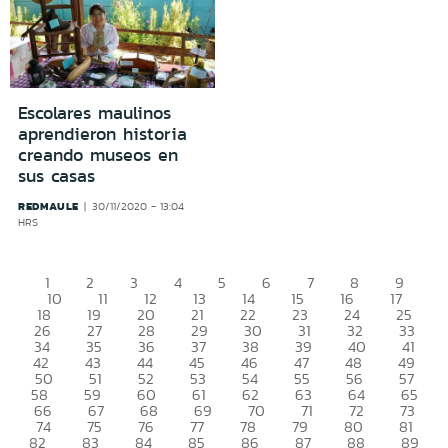
Escolares maulinos
aprendieron historia
creando museos en
sus casas
REDMAULE
30/11/2020 - 13:04
HRS
1
2
3
4
5
6
7
8
9
10
11
12
13
14
15
16
17
18
19
20
21
22
23
24
25
26
27
28
29
30
31
32
33
34
35
36
37
38
39
40
41
42
43
44
45
46
47
48
49
50
51
52
53
54
55
56
57
58
59
60
61
62
63
64
65
66
67
68
69
70
71
72
73
74
75
76
77
78
79
80
81
82
83
84
85
86
87
88
89