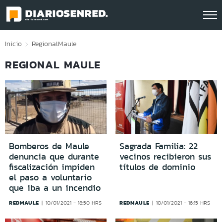
Click acá para ir directamente al contenido
Inicio
Regional
Maule
REGIONAL MAULE
Bomberos de Maule
Sagrada Familia: 22
denuncia que durante
vecinos recibieron sus
fiscalización impiden
títulos de dominio
el paso a voluntario
que iba a un incendio
REDMAULE
REDMAULE
10/01/2021 - 18:50 HRS
10/01/2021 - 16:15 HRS