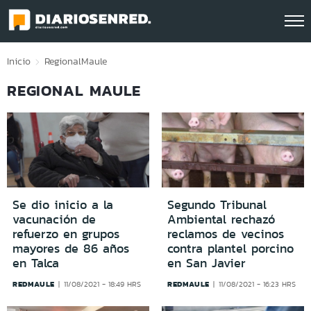
Click acá para ir directamente al contenido
Inicio
Regional
Maule
REGIONAL MAULE
Se dio inicio a la
Segundo Tribunal
vacunación de
Ambiental rechazó
refuerzo en grupos
reclamos de vecinos
mayores de 86 años
contra plantel porcino
en Talca
en San Javier
REDMAULE
REDMAULE
11/08/2021 - 18:49 HRS
11/08/2021 - 16:23 HRS