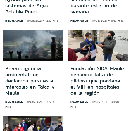
sistemas de Agua
durante este fin de
Potable Rural
semana
REDMAULE
REDMAULE
11/08/2021 - 12:12 HRS
11/08/2021 - 11:45 HRS
Preemergencia
Fundación SIDA Maule
ambiental fue
denunció falta de
declarada para este
píldora que previene
miércoles en Talca y
el VIH en hospitales
Maule
de la región
REDMAULE
REDMAULE
11/08/2021 - 09:29
11/08/2021 - 08:58
HRS
HRS