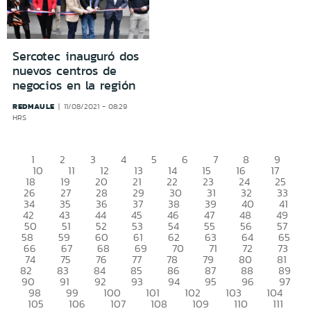
Sercotec inauguró dos
nuevos centros de
negocios en la región
REDMAULE
11/08/2021 - 08:29
HRS
1
2
3
4
5
6
7
8
9
10
11
12
13
14
15
16
17
18
19
20
21
22
23
24
25
26
27
28
29
30
31
32
33
34
35
36
37
38
39
40
41
42
43
44
45
46
47
48
49
50
51
52
53
54
55
56
57
58
59
60
61
62
63
64
65
66
67
68
69
70
71
72
73
74
75
76
77
78
79
80
81
82
83
84
85
86
87
88
89
90
91
92
93
94
95
96
97
98
99
100
101
102
103
104
105
106
107
108
109
110
111