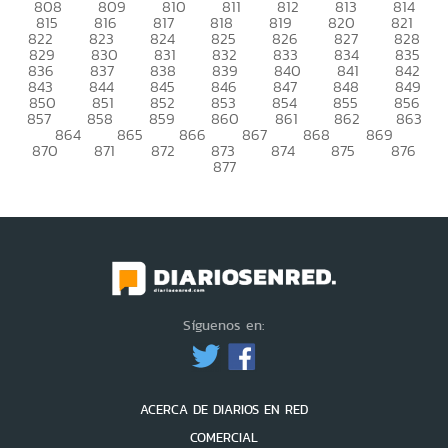
808
809
810
811
812
813
814
815
816
817
818
819
820
821
822
823
824
825
826
827
828
829
830
831
832
833
834
835
836
837
838
839
840
841
842
843
844
845
846
847
848
849
850
851
852
853
854
855
856
857
858
859
860
861
862
863
864
865
866
867
868
869
870
871
872
873
874
875
876
877
Síguenos en:
ACERCA DE DIARIOS EN RED
COMERCIAL