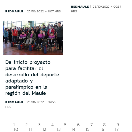
REDMAULE
25/10/2022 - 09:57
REDMAULE
25/10/2022 - 11:07 HRS
HRS
Da inicio proyecto
para facilitar el
desarrollo del deporte
adaptado y
paralímpico en la
región del Maule
REDMAULE
25/10/2022 - 09:55
HRS
1
2
3
4
5
6
7
8
9
10
11
12
13
14
15
16
17