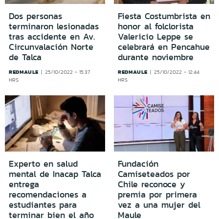
Dos personas
Fiesta Costumbrista en
terminaron lesionadas
honor al folclorista
tras accidente en Av.
Valericio Leppe se
Circunvalación Norte
celebrará en Pencahue
de Talca
durante noviembre
REDMAULE
REDMAULE
25/10/2022 - 15:37
25/10/2022 - 12:44
HRS
HRS
Experto en salud
Fundación
mental de Inacap Talca
Camiseteados por
entrega
Chile reconoce y
recomendaciones a
premia por primera
estudiantes para
vez a una mujer del
terminar bien el año
Maule