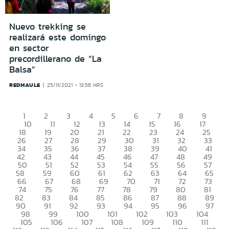
Nuevo trekking se
realizará este domingo
en sector
precordillerano de “La
Balsa”
REDMAULE
25/11/2021 - 13:56 HRS
1
2
3
4
5
6
7
8
9
10
11
12
13
14
15
16
17
18
19
20
21
22
23
24
25
26
27
28
29
30
31
32
33
34
35
36
37
38
39
40
41
42
43
44
45
46
47
48
49
50
51
52
53
54
55
56
57
58
59
60
61
62
63
64
65
66
67
68
69
70
71
72
73
74
75
76
77
78
79
80
81
82
83
84
85
86
87
88
89
90
91
92
93
94
95
96
97
98
99
100
101
102
103
104
105
106
107
108
109
110
111