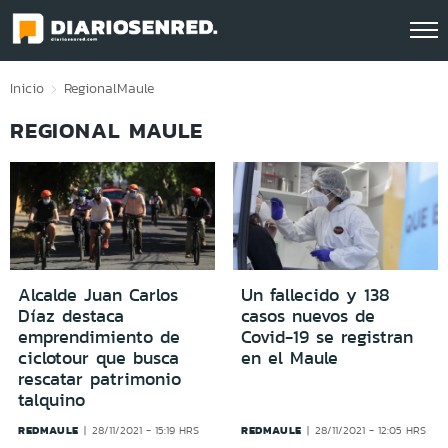
Click acá para ir directamente al contenido
Inicio
Regional
Maule
REGIONAL MAULE
Alcalde Juan Carlos
Un fallecido y 138
Díaz destaca
casos nuevos de
emprendimiento de
Covid-19 se registran
ciclotour que busca
en el Maule
rescatar patrimonio
talquino
REDMAULE
REDMAULE
28/11/2021 - 15:19 HRS
28/11/2021 - 12:05 HRS